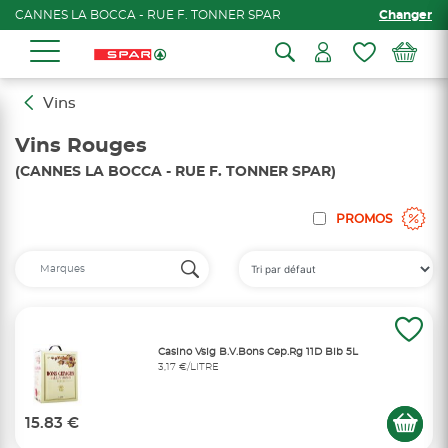
CANNES LA BOCCA - RUE F. TONNER SPAR
Changer
Vins
Vins Rouges
(CANNES LA BOCCA - RUE F. TONNER SPAR)
PROMOS
Casino Vsig B.V.Bons Cep.Rg 11D Bib 5L
3,17 €/LITRE
15.83 €