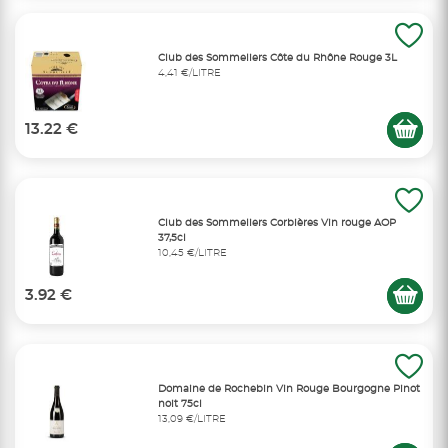
Club des Sommeliers Côte du Rhône Rouge 3L
4,41 €/LITRE
13.22 €
Club des Sommeliers Corbières Vin rouge AOP
37,5cl
10,45 €/LITRE
3.92 €
Domaine de Rochebin Vin Rouge Bourgogne Pinot
noit 75cl
13,09 €/LITRE