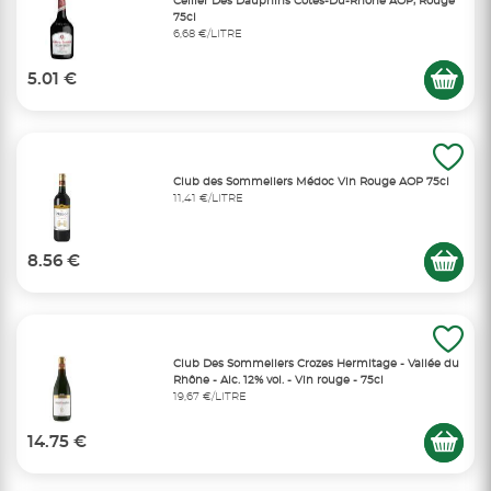
Cellier Des Dauphins Côtes-Du-Rhône AOP, Rouge
75cl
6,68 €/LITRE
5.01 €
Club des Sommeliers Médoc Vin Rouge AOP 75cl
11,41 €/LITRE
8.56 €
Club Des Sommeliers Crozes Hermitage - Vallée du
Rhône - Alc. 12% vol. - Vin rouge - 75cl
19,67 €/LITRE
14.75 €