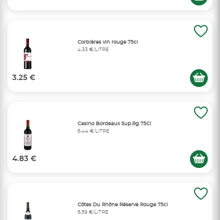
Corbières vin rouge 75cl
4,33 €/LITRE
3.25 €
Casino Bordeaux Sup.Rg 75Cl
6,44 €/LITRE
4.83 €
Côtes Du Rhône Réserve Rouge 75cl
6,59 €/LITRE