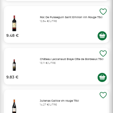
Roc De Puisseguin Saint Emilion Vin Rouge 75cl
12,64 €/LITRE
9.48 €
Château Laccanaud Blaye Côte de Bordeaux 75cl
13,11 €/LITRE
9.83 €
Julienas Gallice vin rouge 75cl
14,27 €/LITRE