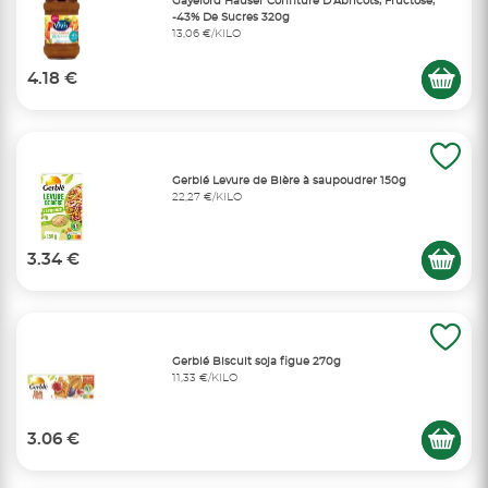
Gayelord Hauser Confiture D'Abricots, Fructose,
-43% De Sucres 320g
13,06 €/KILO
4.18 €
Gerblé Levure de Bière à saupoudrer 150g
22,27 €/KILO
3.34 €
Gerblé Biscuit soja figue 270g
11,33 €/KILO
3.06 €