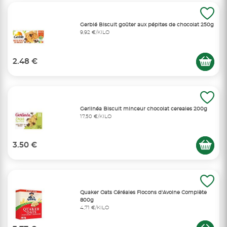
Gerblé Biscuit goûter aux pépites de chocolat 250g
9,92 €/KILO
2.48 €
Gerlinéa Biscuit minceur chocolat cereales 200g
17,50 €/KILO
3.50 €
Quaker Oats Céréales Flocons d'Avoine Complète
800g
4,71 €/KILO