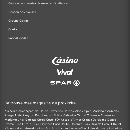
Gestion des cookies de mesure d'audience
Gestion des cookies
Groupe Casino
Contact
Rappel Produit
Je trouve mes magasins de proximité
Ain
Aisne
Allier
Alpes-de-Haute-Provence
Hautes-Alpes
Alpes-Maritimes
Ardèche
Ariège
Aude
Aveyron
Bouches-du-Rhône
Calvados
Cantal
Charente
Charente-
Maritime
Cher
Corrèze
Corse
Côte-d'Or
Côtes-d'Armor
Creuse
Dordogne
Doubs
Drôme
Eure
Eure-et-Loir
Finistère
Gard
Haute-Garonne
Gers
Gironde
Hérault
Ille-et-
Vilaine
Indre
Indre-et-Loire
Isère
Jura
Landes
Loir-et-Cher
Loire
Haute-Loire
Loire-