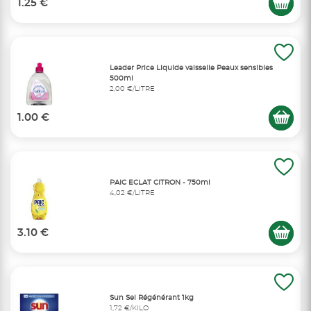
1.25 €
Leader Price Liquide vaisselle Peaux sensibles
500ml
2,00 €/LITRE
1.00 €
PAIC ECLAT CITRON - 750ml
4,02 €/LITRE
3.10 €
Sun Sel Régénérant 1kg
1,72 €/KILO