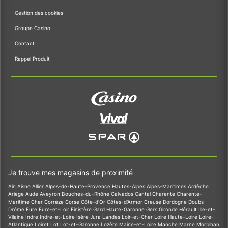
Gestion des cookies
Groupe Casino
Contact
Rappel Produit
Je trouve mes magasins de proximité
Ain
Aisne
Allier
Alpes-de-Haute-Provence
Hautes-Alpes
Alpes-Maritimes
Ardèche
Ariège
Aude
Aveyron
Bouches-du-Rhône
Calvados
Cantal
Charente
Charente-
Maritime
Cher
Corrèze
Corse
Côte-d'Or
Côtes-d'Armor
Creuse
Dordogne
Doubs
Drôme
Eure
Eure-et-Loir
Finistère
Gard
Haute-Garonne
Gers
Gironde
Hérault
Ille-et-
Vilaine
Indre
Indre-et-Loire
Isère
Jura
Landes
Loir-et-Cher
Loire
Haute-Loire
Loire-
Atlantique
Loiret
Lot
Lot-et-Garonne
Lozère
Maine-et-Loire
Manche
Marne
Morbihan