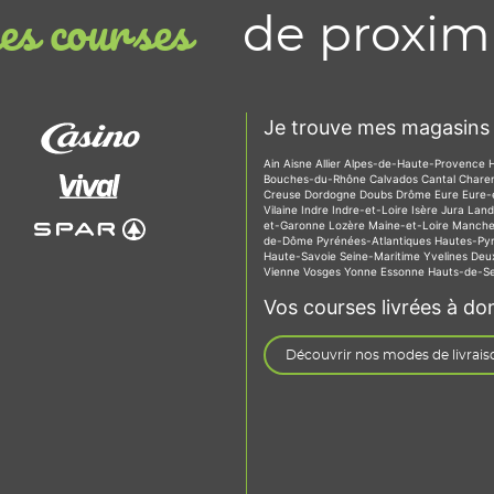
de proxim
s courses
Je trouve mes magasins 
Ain
Aisne
Allier
Alpes-de-Haute-Provence
Bouches-du-Rhône
Calvados
Cantal
Chare
Creuse
Dordogne
Doubs
Drôme
Eure
Eure-
Vilaine
Indre
Indre-et-Loire
Isère
Jura
Lan
et-Garonne
Lozère
Maine-et-Loire
Manch
de-Dôme
Pyrénées-Atlantiques
Hautes-Py
Haute-Savoie
Seine-Maritime
Yvelines
Deu
Vienne
Vosges
Yonne
Essonne
Hauts-de-S
Vos courses livrées à dom
Découvrir nos modes de livrais