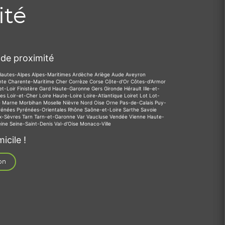
ité
de proximité
Hautes-Alpes
Alpes-Maritimes
Ardèche
Ariège
Aude
Aveyron
nte
Charente-Maritime
Cher
Corrèze
Corse
Côte-d'Or
Côtes-d'Armor
et-Loir
Finistère
Gard
Haute-Garonne
Gers
Gironde
Hérault
Ille-et-
des
Loir-et-Cher
Loire
Haute-Loire
Loire-Atlantique
Loiret
Lot
Lot-
e
Marne
Morbihan
Moselle
Nièvre
Nord
Oise
Orne
Pas-de-Calais
Puy-
rénées
Pyrénées-Orientales
Rhône
Saône-et-Loire
Sarthe
Savoie
x-Sèvres
Tarn
Tarn-et-Garonne
Var
Vaucluse
Vendée
Vienne
Haute-
eine
Seine-Saint-Denis
Val-d'Oise
Monaco-Ville
icile !
on