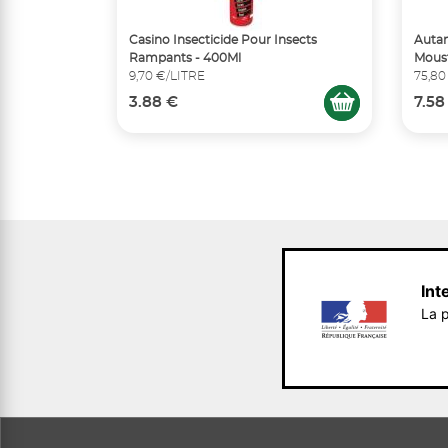
Casino Insecticide Pour Insects
Autan
Rampants - 400Ml
Moust
9,70 €/LITRE
75,80
3.88 €
7.58
Int
La p