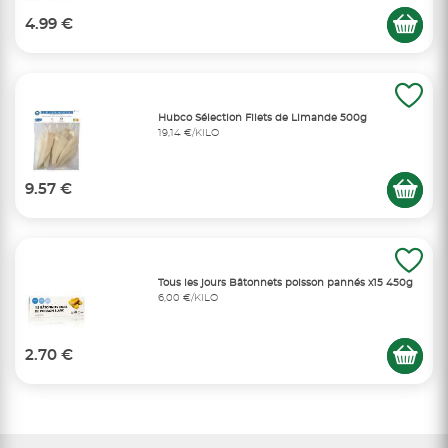
4.99 €
Hubco Sélection Filets de Limande 500g
19,14 €/KILO
9.57 €
Tous les jours Bâtonnets poisson pannés x15 450g
6,00 €/KILO
2.70 €