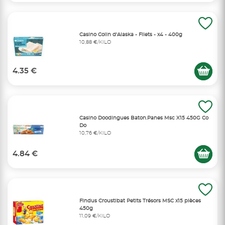
Casino Colin d'Alaska - Filets - x4 - 400g
10,88 €/KILO
4.35 €
Casino Doodingues Baton.Panes Msc X15 450G Co
Do
10,76 €/KILO
4.84 €
Findus Croustibat Petits Trésors MSC x15 pièces
450g
11,09 €/KILO