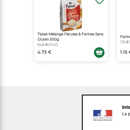
Tipiak Mélange Fécules & Farines Sans
Farin
Gluten 500g
1,15 
9,46 €/KILO
4.73 €
1.15
Int
La p