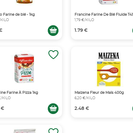
o Farine de blé - 1kg
Francine Farine De Blé Fluide T4
€/KILO
1,79 €/KILO
 €
1.79 €
ine Farine À Pizza 1kg
Maizena Fleur de Maïs 400g
€/KILO
6,20 €/KILO
 €
2.48 €