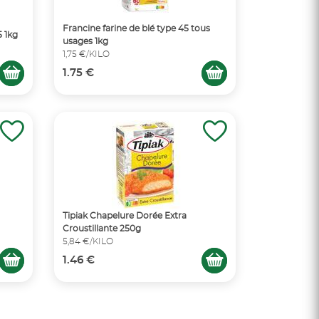
Francine farine de blé type 45 tous
5 1kg
usages 1kg
1,75 €/KILO
1.75 €
Tipiak Chapelure Dorée Extra
Croustillante 250g
5,84 €/KILO
1.46 €