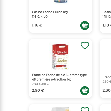
Casino Farine Fluide 1kg
Casin
1,16 €/KILO
1,18 
1.16 €
1.18
Francine Farine de blé Suprême type
Franc
45 première extraction 1kg
2,30 
2,90 €/KILO
2.90 €
2.30