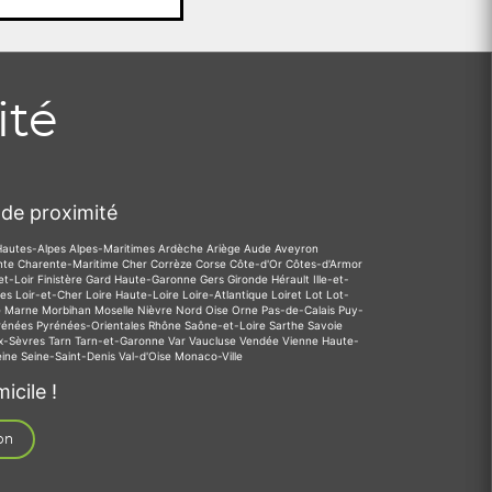
ité
de proximité
Hautes-Alpes
Alpes-Maritimes
Ardèche
Ariège
Aude
Aveyron
nte
Charente-Maritime
Cher
Corrèze
Corse
Côte-d'Or
Côtes-d'Armor
et-Loir
Finistère
Gard
Haute-Garonne
Gers
Gironde
Hérault
Ille-et-
des
Loir-et-Cher
Loire
Haute-Loire
Loire-Atlantique
Loiret
Lot
Lot-
e
Marne
Morbihan
Moselle
Nièvre
Nord
Oise
Orne
Pas-de-Calais
Puy-
rénées
Pyrénées-Orientales
Rhône
Saône-et-Loire
Sarthe
Savoie
x-Sèvres
Tarn
Tarn-et-Garonne
Var
Vaucluse
Vendée
Vienne
Haute-
eine
Seine-Saint-Denis
Val-d'Oise
Monaco-Ville
icile !
on