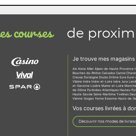
de proxim
s courses
Je trouve mes magasins 
Ain
Aisne
Allier
Alpes-de-Haute-Provence
Bouches-du-Rhône
Calvados
Cantal
Chare
Creuse
Dordogne
Doubs
Drôme
Eure
Eure-
Vilaine
Indre
Indre-et-Loire
Isère
Jura
Lan
et-Garonne
Lozère
Maine-et-Loire
Manch
de-Dôme
Pyrénées-Atlantiques
Hautes-Py
Haute-Savoie
Seine-Maritime
Yvelines
Deu
Vienne
Vosges
Yonne
Essonne
Hauts-de-S
Vos courses livrées à dom
Découvrir nos modes de livrais