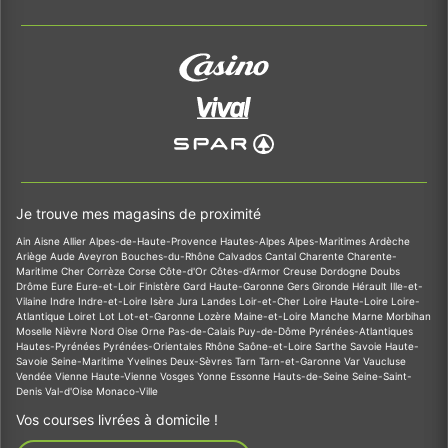
Je trouve mes magasins de proximité
Ain
Aisne
Allier
Alpes-de-Haute-Provence
Hautes-Alpes
Alpes-Maritimes
Ardèche
Ariège
Aude
Aveyron
Bouches-du-Rhône
Calvados
Cantal
Charente
Charente-
Maritime
Cher
Corrèze
Corse
Côte-d'Or
Côtes-d'Armor
Creuse
Dordogne
Doubs
Drôme
Eure
Eure-et-Loir
Finistère
Gard
Haute-Garonne
Gers
Gironde
Hérault
Ille-et-
Vilaine
Indre
Indre-et-Loire
Isère
Jura
Landes
Loir-et-Cher
Loire
Haute-Loire
Loire-
Atlantique
Loiret
Lot
Lot-et-Garonne
Lozère
Maine-et-Loire
Manche
Marne
Morbihan
Moselle
Nièvre
Nord
Oise
Orne
Pas-de-Calais
Puy-de-Dôme
Pyrénées-Atlantiques
Hautes-Pyrénées
Pyrénées-Orientales
Rhône
Saône-et-Loire
Sarthe
Savoie
Haute-
Savoie
Seine-Maritime
Yvelines
Deux-Sèvres
Tarn
Tarn-et-Garonne
Var
Vaucluse
Vendée
Vienne
Haute-Vienne
Vosges
Yonne
Essonne
Hauts-de-Seine
Seine-Saint-
Denis
Val-d'Oise
Monaco-Ville
Vos courses livrées à domicile !