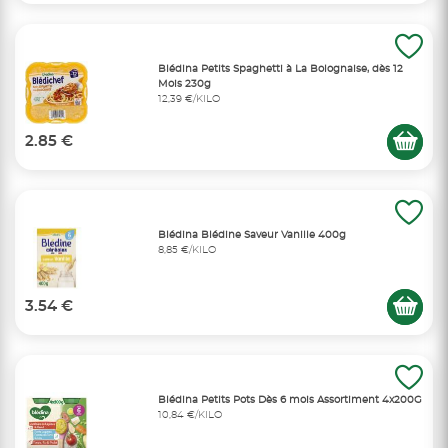
Blédina Petits Spaghetti à La Bolognaise, dès 12
Mois 230g
12,39 €/KILO
2.85 €
Blédina Blédine Saveur Vanille 400g
8,85 €/KILO
3.54 €
Blédina Petits Pots Dès 6 mois Assortiment 4x200G
10,84 €/KILO