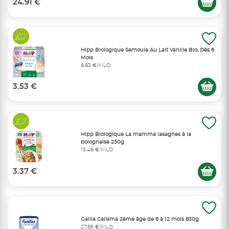
24.91 €
Hipp Biologique Semoule Au Lait Vanille Bio, Dès 6
Mois
8,83 €/KILO
3.53 €
Hipp Biologique La mamma lasagnes à la
bolognaise 250g
13,48 €/KILO
3.37 €
Gallia Calisma 2ème âge de 6 à 12 mois 830g
27,66 €/KILO