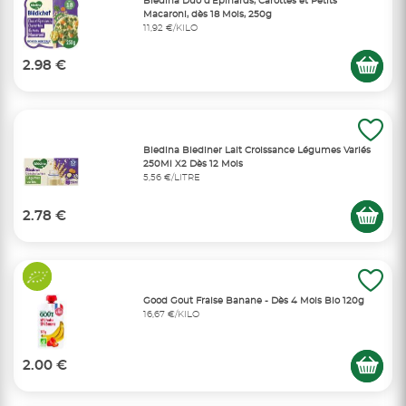
Blédina Duo d'Épinards, Carottes et Petits
Macaroni, dès 18 Mois, 250g
11,92 €/KILO
2.98 €
Bledina Blediner Lait Croissance Légumes Variés
250Ml X2 Dès 12 Mois
5,56 €/LITRE
2.78 €
Good Gout Fraise Banane - Dès 4 Mois Bio 120g
16,67 €/KILO
2.00 €