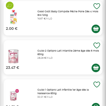
Good Goût Baby Compote Pêche Poire Dès 4 Mois
Bio 120g
16,67 €/KILO
2.00 €
Guizo 2 Optipro Lait Intantile 2ème âge dès 6 mois
830g
28,28 €/KILO
23.47 €
Guizo 1 Optipro Lait Infantile 1er âge dès la
Naissance 830g
30,01 €/KILO