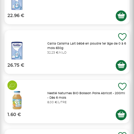
22.96 €
Gallia Calisma Lait bébé en poudre 1er âge de 0 à 6
mois 830g
32,23 €/KILO
26.75 €
Nestlé Naturnes BIO Boisson Poire Abricot - 200ml
- Dès 6 mois
8,00 €/LITRE
1.60 €