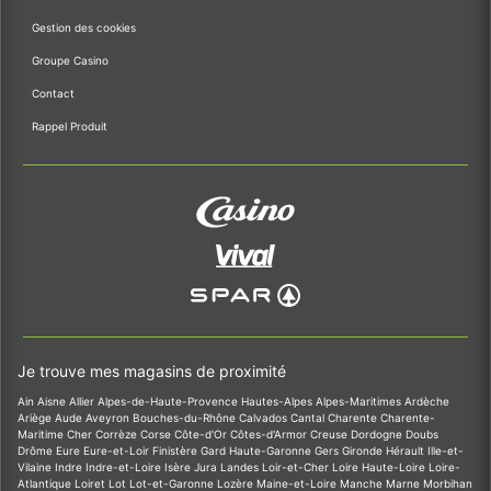
Gestion des cookies
Groupe Casino
Contact
Rappel Produit
Je trouve mes magasins de proximité
Ain
Aisne
Allier
Alpes-de-Haute-Provence
Hautes-Alpes
Alpes-Maritimes
Ardèche
Ariège
Aude
Aveyron
Bouches-du-Rhône
Calvados
Cantal
Charente
Charente-
Maritime
Cher
Corrèze
Corse
Côte-d'Or
Côtes-d'Armor
Creuse
Dordogne
Doubs
Drôme
Eure
Eure-et-Loir
Finistère
Gard
Haute-Garonne
Gers
Gironde
Hérault
Ille-et-
Vilaine
Indre
Indre-et-Loire
Isère
Jura
Landes
Loir-et-Cher
Loire
Haute-Loire
Loire-
Atlantique
Loiret
Lot
Lot-et-Garonne
Lozère
Maine-et-Loire
Manche
Marne
Morbihan