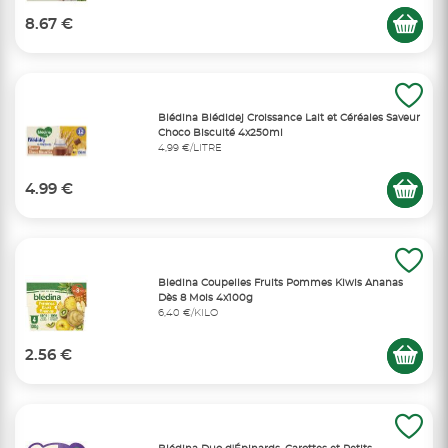
8.67 €
Blédina Blédidej Croissance Lait et Céréales Saveur
Choco Biscuité 4x250ml
4,99 €/LITRE
4.99 €
Bledina Coupelles Fruits Pommes Kiwis Ananas
Dès 8 Mois 4x100g
6,40 €/KILO
2.56 €