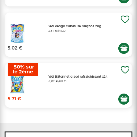
Yeti Pengo Cubes De Glaçons 2Kg
2,51 €/KILO
5.02 €
-50% sur
le 2ème
Yéti Bâtonnet glacé rafraichissant x24
4,92 €/KILO
5.71 €