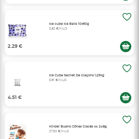
Ice cube Ice Balls 10x60g
3,82 €/KILO
2.29 €
Ice Cube Sachet De Glaçons 1,25kg
3,61 €/KILO
4.51 €
Kinder Bueno Cônes Glacés x4 248g
27,30 €/KILO