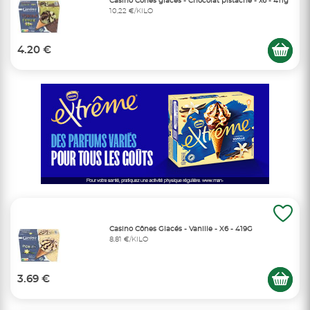
Casino Cônes glacés - Chocolat pistache - x6 - 411g
10,22 €/KILO
4.20 €
Casino Cônes Glacés - Vanille - X6 - 419G
8,81 €/KILO
3.69 €