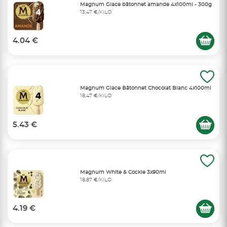
Magnum Glace bâtonnet amande 4x100ml - 300g
13,47 €/KILO
4.04 €
Magnum Glace Bâtonnet Chocolat Blanc 4x100ml
18,47 €/KILO
5.43 €
Magnum White & Cockie 3x90ml
18,87 €/KILO
4.19 €