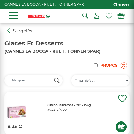
CANNES LA BOCCA - RUE F. TONNER SPAR
Changer
Surgelés
Glaces Et Desserts
(CANNES LA BOCCA - RUE F. TONNER SPAR)
PROMOS
Casino Macarons - x12 - 154g
54,22 €/KILO
8.35 €