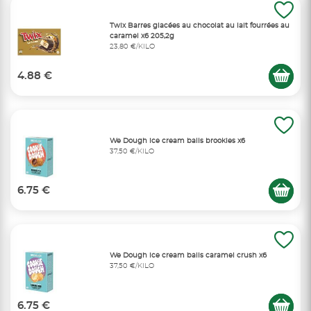
Twix Barres glacées au chocolat au lait fourrées au
caramel x6 205,2g
23,80 €/KILO
4.88 €
We Dough ice cream balls brookies x6
37,50 €/KILO
6.75 €
We Dough ice cream balls caramel crush x6
37,50 €/KILO
6.75 €