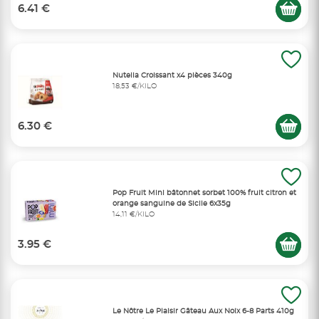
6.41 €
Nutella Croissant x4 pièces 340g
18,53 €/KILO
6.30 €
Pop Fruit Mini bâtonnet sorbet 100% fruit citron et
orange sanguine de Sicile 6x35g
14,11 €/KILO
3.95 €
Le Nôtre Le Plaisir Gâteau Aux Noix 6-8 Parts 410g