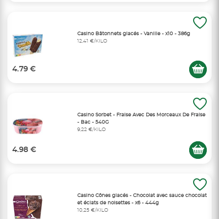
Casino Bâtonnets glacés - Vanille - x10 - 386g
12,41 €/KILO
4.79 €
Casino Sorbet - Fraise Avec Des Morceaux De Fraise
- Bac - 540G
9,22 €/KILO
4.98 €
Casino Cônes glacés - Chocolat avec sauce chocolat
et éclats de noisettes - x6 - 444g
10,25 €/KILO