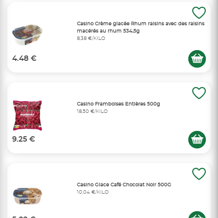
Casino Crème glacée Rhum raisins avec des raisins
macérés au rhum 534,5g
8,38 €/KILO
4.48 €
Casino Framboises Entières 500g
18,50 €/KILO
9.25 €
Casino Glace Café Chocolat Noir 500G
10,04 €/KILO