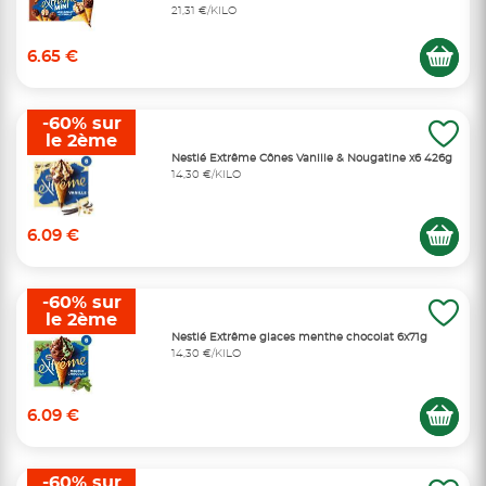
21,31 €/KILO
6.65 €
-60% sur
le 2ème
Nestlé Extrême Cônes Vanille & Nougatine x6 426g
14,30 €/KILO
6.09 €
-60% sur
le 2ème
Nestlé Extrême glaces menthe chocolat 6x71g
14,30 €/KILO
6.09 €
-60% sur