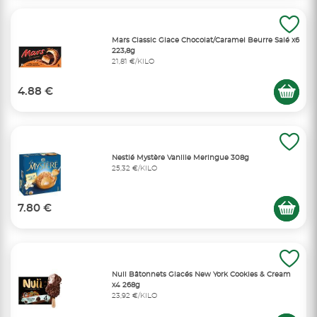
Mars Classic Glace Chocolat/Caramel Beurre Salé x6
223,8g
21,81 €/KILO
4.88 €
Nestlé Mystère Vanille Meringue 308g
25,32 €/KILO
7.80 €
Nuii Bâtonnets Glacés New York Cookies & Cream
x4 268g
23,92 €/KILO