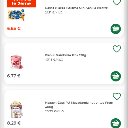
le 2ème
Nestlé Glaces Extrême Mini Vanille X8 312G
21,31 €/KILO
6.65 €
Franui Framboise Pink 150g
45,13 €/KILO
6.77 €
Haagen-Dazs Pot Macadamia nut brittle Prem
400g
20,73 €/KILO
8.29 €