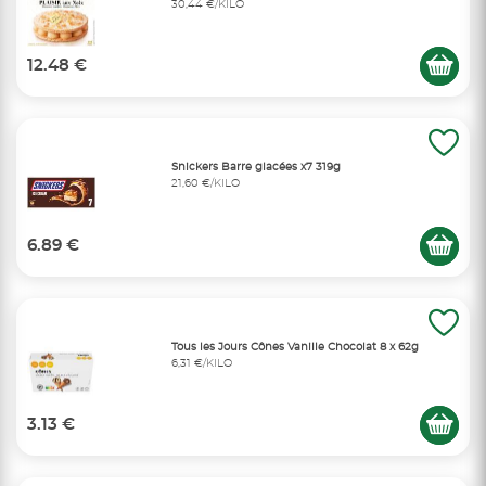
30,44 €/KILO
12.48 €
Snickers Barre glacées x7 319g
21,60 €/KILO
6.89 €
Tous les Jours Cônes Vanille Chocolat 8 x 62g
6,31 €/KILO
3.13 €