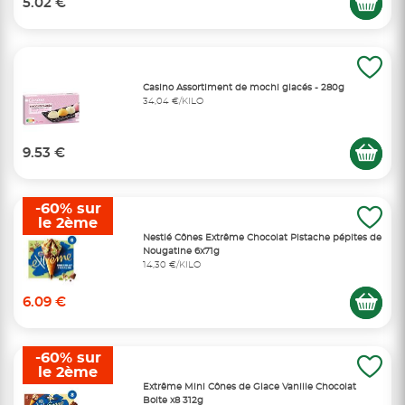
5.02 €
Casino Assortiment de mochi glacés - 280g
34,04 €/KILO
9.53 €
-60% sur
le 2ème
Nestlé Cônes Extrême Chocolat Pistache pépites de
Nougatine 6x71g
14,30 €/KILO
6.09 €
-60% sur
le 2ème
Extrême Mini Cônes de Glace Vanille Chocolat
Boite x8 312g