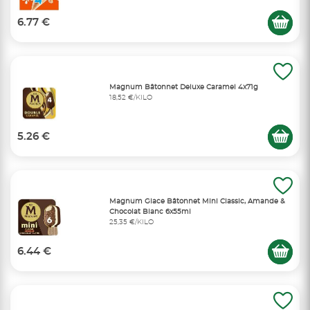
6.77 €
Magnum Bâtonnet Deluxe Caramel 4x71g
18,52 €/KILO
5.26 €
Magnum Glace Bâtonnet Mini Classic, Amande &
Chocolat Blanc 6x55ml
25,35 €/KILO
6.44 €