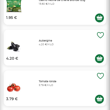
Casino Feuille de Chêne Blonde 125g
15,60 €/KILO
1.95 €
Aubergine
4,20 €/KILO
4.20 €
Tomate ronde
3,79 €/KILO
3.79 €