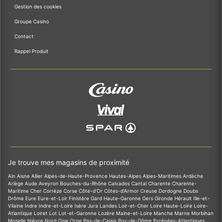
Gestion des cookies
Groupe Casino
Contact
Rappel Produit
Je trouve mes magasins de proximité
Ain
Aisne
Allier
Alpes-de-Haute-Provence
Hautes-Alpes
Alpes-Maritimes
Ardèche
Ariège
Aude
Aveyron
Bouches-du-Rhône
Calvados
Cantal
Charente
Charente-
Maritime
Cher
Corrèze
Corse
Côte-d'Or
Côtes-d'Armor
Creuse
Dordogne
Doubs
Drôme
Eure
Eure-et-Loir
Finistère
Gard
Haute-Garonne
Gers
Gironde
Hérault
Ille-et-
Vilaine
Indre
Indre-et-Loire
Isère
Jura
Landes
Loir-et-Cher
Loire
Haute-Loire
Loire-
Atlantique
Loiret
Lot
Lot-et-Garonne
Lozère
Maine-et-Loire
Manche
Marne
Morbihan
Moselle
Nièvre
Nord
Oise
Orne
Pas-de-Calais
Puy-de-Dôme
Pyrénées-Atlantiques