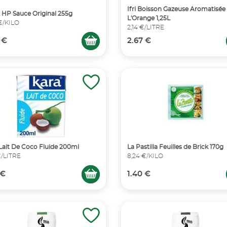
Ifri Boisson Gazeuse Aromatisée
 HP Sauce Original 255g
L'Orange 1,25L
 €/KILO
2,14 €/LITRE
 €
2.67 €
Lait De Coco Fluide 200ml
La Pastilla Feuilles de Brick 170g
€/LITRE
8,24 €/KILO
 €
1.40 €