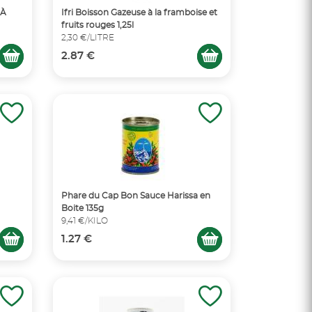
 À
Ifri Boisson Gazeuse à la framboise et
fruits rouges 1,25l
2,30 €/LITRE
2.87 €
Phare du Cap Bon Sauce Harissa en
Boite 135g
9,41 €/KILO
1.27 €