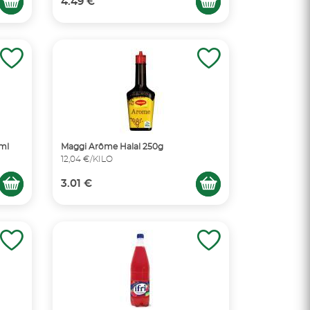
4.49 €
ml
Maggi Arôme Halal 250g
12,04 €/KILO
3.01 €