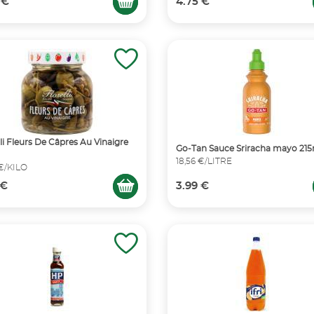
 €
4.75 €
lli Fleurs De Câpres Au Vinaigre
Go-Tan Sauce Sriracha mayo 215
18,56 €/LITRE
 €/KILO
 €
3.99 €