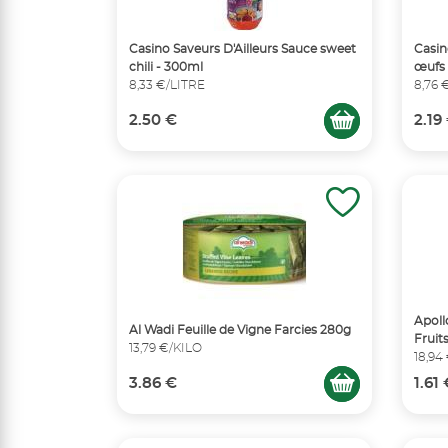
Casino Saveurs D'Ailleurs Sauce sweet
Casin
chili - 300ml
œufs 
8,33 €/LITRE
8,76 
2.50 €
2.19
Apoll
Al Wadi Feuille de Vigne Farcies 280g
Fruit
13,79 €/KILO
18,94
3.86 €
1.61