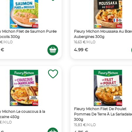
y Michon Filet de Saumon Purée
Fleury Michon Moussaka Au Bœu
ocolis 300g
Aubergines 300g
 €/KILO
16,63 €/KILO
 €
4.99 €
Fleury Michon Filet De Poulet
y Michon Le couscous à la
Pommes De Terre À La Sarladais
caine 450g
300g
 €/KILO
15,83 €/KILO