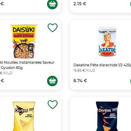
 €
2.15 €
ki Nouilles Instantanées Saveur
Dakatine Pâte d'arachide 1/2 425
 Gyudon 60g
15,86 €/KILO
 €/KILO
 €
6.74 €