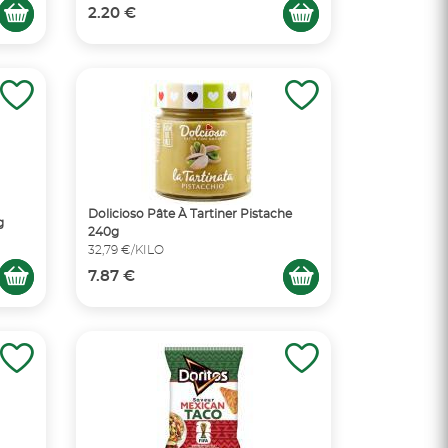
2.20 €
Dolicioso Pâte À Tartiner Pistache
g
240g
32,79 €/KILO
7.87 €