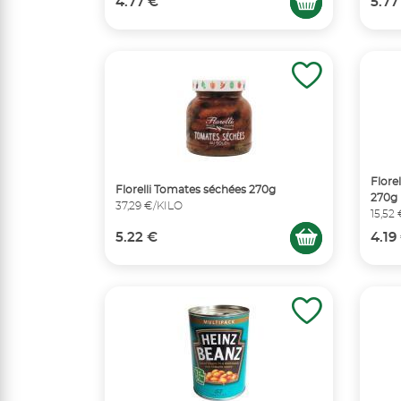
4.77 €
5.77
Flore
Florelli Tomates séchées 270g
270g
37,29 €/KILO
15,52
5.22 €
4.19