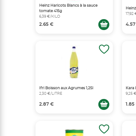
Heinz Haricots Blancs à la sauce
Heinz
tomate 415g
17,92
6,39 €/KILO
2.65 €
4.57
Ifri Boisson aux Agrumes 1,25l
Kara 
2,30 €/LITRE
9,25 
2.87 €
1.85