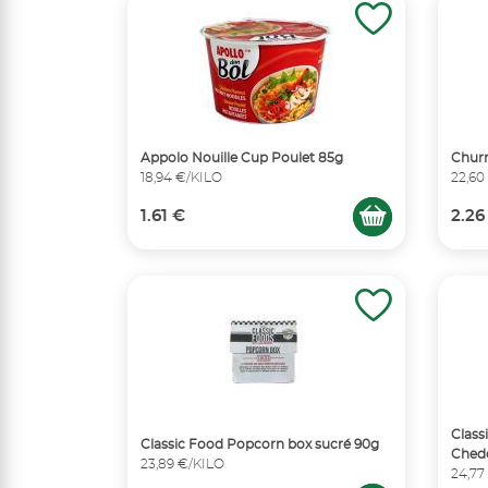
Appolo Nouille Cup Poulet 85g
Churr
18,94 €/KILO
22,60
1.61 €
2.26
Class
Classic Food Popcorn box sucré 90g
Ched
23,89 €/KILO
24,77