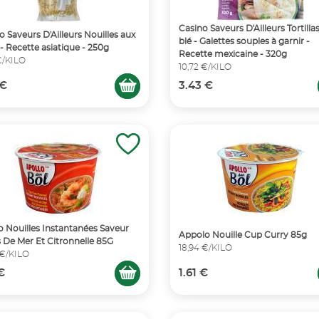
Casino Saveurs D'Ailleurs Tortilla
o Saveurs D'Ailleurs Nouilles aux
blé - Galettes souples à garnir -
- Recette asiatique - 250g
Recette mexicaine - 320g
€/KILO
10,72 €/KILO
 €
3.43 €
o Nouilles Instantanées Saveur
Appolo Nouille Cup Curry 85g
s De Mer Et Citronnelle 85G
18,94 €/KILO
 €/KILO
 €
1.61 €