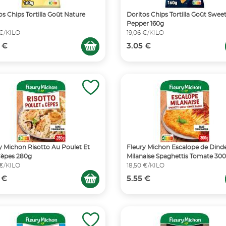
os Chips Tortilla Goût Nature
Doritos Chips Tortilla Goût Sweet
Pepper 160g
 €/KILO
19,06 €/KILO
 €
3.05 €
y Michon Risotto Au Poulet Et
Fleury Michon Escalope de Dind
Cèpes 280g
Milanaise Spaghettis Tomate 30
 €/KILO
18,50 €/KILO
 €
5.55 €