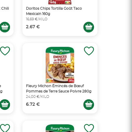
 Chili
Doritos Chips Tortilla Goût Taco
Mexicain 160g
16,69 €/KILO
2.67 €
e
Fleury Michon Émincés de Bœuf
0g
Pommes de Terre Sauce Poivre 280g
24,00 €/KILO
6.72 €