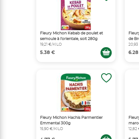
Fleury Michon Kebab de poulet et
Fleur
semoule à l'orientale, soit 280g
de Br
19,21 €/KILO
20,93
5.38 €
6.28
Fleury Michon Hachis Parmentier
Fleur
Emmental 300g
maro
15,90 €/KILO
12,82