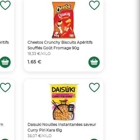
itifs
Cheetos Crunchy Biscuits Apéritifs
Soufflés Goût Fromage 90g
18,33 €/KILO
1.65 €
rn
Daisuki Nouilles Instantanées saveur
Curry Piri Kara 61g
36,07 €/KILO