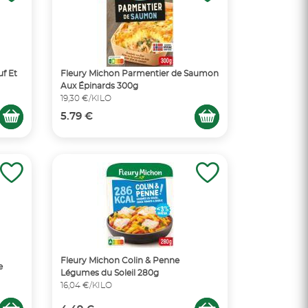
f Et
Fleury Michon Parmentier de Saumon
Aux Épinards 300g
19,30 €/KILO
5.79 €
Fleury Michon Colin & Penne
e
Légumes du Soleil 280g
16,04 €/KILO