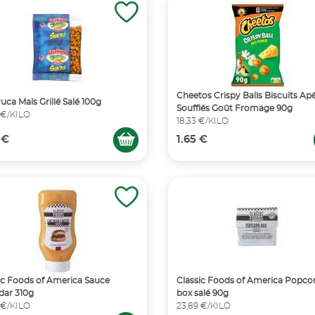
Cheetos Crispy Balls Biscuits Apér
uca Maïs Grillé Salé 100g
Soufflés Goût Fromage 90g
 €/KILO
18,33 €/KILO
 €
1.65 €
ic Foods of America Sauce
Classic Foods of America Popco
dar 310g
box salé 90g
 €/KILO
23,89 €/KILO