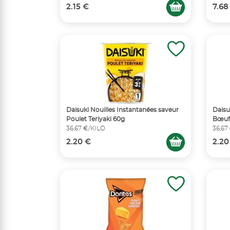
2.15 €
7.68
Daisuki Nouilles Instantanées saveur
Daisu
Poulet Teriyaki 60g
Bœuf
36,67 €/KILO
36,67
2.20 €
2.20