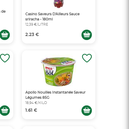
s de
Casino Saveurs D'Ailleurs Sauce
sriracha - 180ml
12,39 €/LITRE
2.23 €
Apollo Nouilles Instantanée Saveur
Légumes 85G
18,94 €/KILO
1.61 €