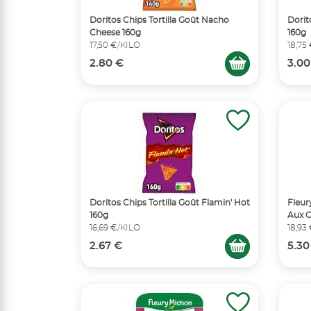
Doritos Chips Tortilla Goût Nacho
Dorit
Cheese 160g
160g
17,50 €/KILO
18,75
2.80 €
3.00
Doritos Chips Tortilla Goût Flamin' Hot
Fleur
160g
Aux 
16,69 €/KILO
18,93
2.67 €
5.30