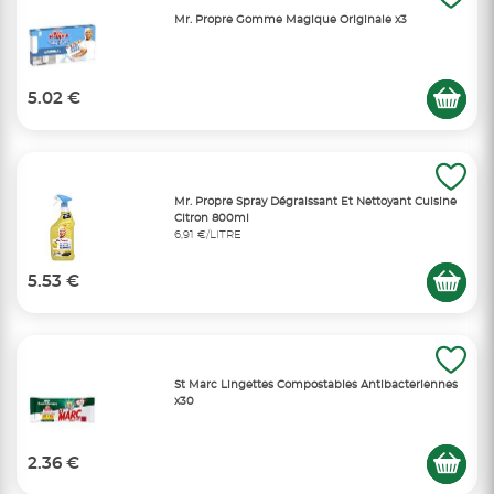
Mr. Propre Gomme Magique Originale x3
5.02 €
Mr. Propre Spray Dégraissant Et Nettoyant Cuisine
Citron 800ml
6,91 €/LITRE
5.53 €
St Marc Lingettes Compostables Antibacteriennes
x30
2.36 €