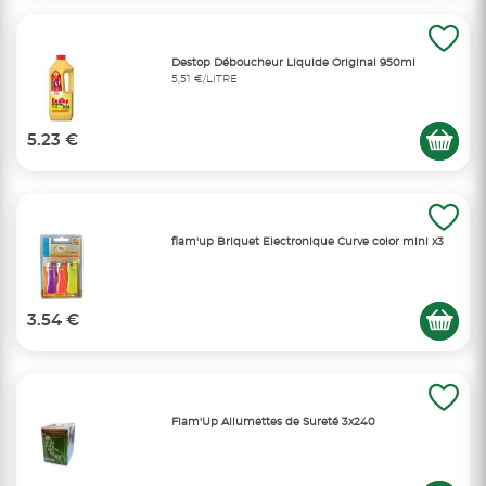
Destop Déboucheur Liquide Original 950ml
5,51 €/LITRE
5.23 €
flam'up Briquet Electronique Curve color mini x3
3.54 €
Flam'Up Allumettes de Sureté 3x240