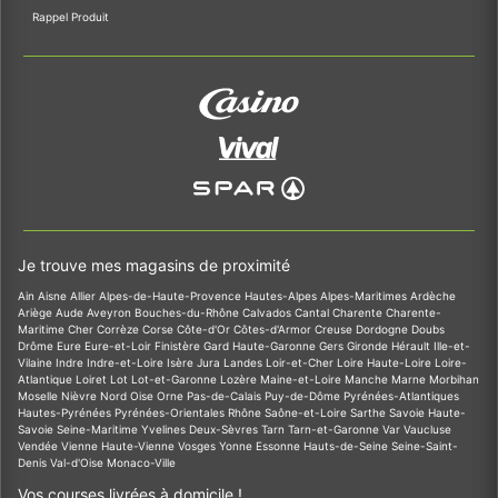
Rappel Produit
Je trouve mes magasins de proximité
Ain
Aisne
Allier
Alpes-de-Haute-Provence
Hautes-Alpes
Alpes-Maritimes
Ardèche
Ariège
Aude
Aveyron
Bouches-du-Rhône
Calvados
Cantal
Charente
Charente-
Maritime
Cher
Corrèze
Corse
Côte-d'Or
Côtes-d'Armor
Creuse
Dordogne
Doubs
Drôme
Eure
Eure-et-Loir
Finistère
Gard
Haute-Garonne
Gers
Gironde
Hérault
Ille-et-
Vilaine
Indre
Indre-et-Loire
Isère
Jura
Landes
Loir-et-Cher
Loire
Haute-Loire
Loire-
Atlantique
Loiret
Lot
Lot-et-Garonne
Lozère
Maine-et-Loire
Manche
Marne
Morbihan
Moselle
Nièvre
Nord
Oise
Orne
Pas-de-Calais
Puy-de-Dôme
Pyrénées-Atlantiques
Hautes-Pyrénées
Pyrénées-Orientales
Rhône
Saône-et-Loire
Sarthe
Savoie
Haute-
Savoie
Seine-Maritime
Yvelines
Deux-Sèvres
Tarn
Tarn-et-Garonne
Var
Vaucluse
Vendée
Vienne
Haute-Vienne
Vosges
Yonne
Essonne
Hauts-de-Seine
Seine-Saint-
Denis
Val-d'Oise
Monaco-Ville
Vos courses livrées à domicile !