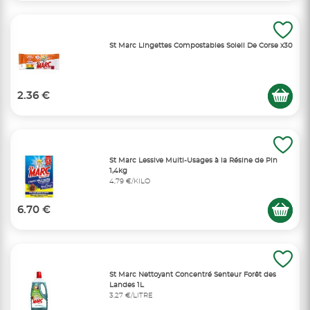
St Marc Lingettes Compostables Soleil De Corse x30
2.36 €
St Marc Lessive Multi-Usages à la Résine de Pin
1,4kg
4,79 €/KILO
6.70 €
St Marc Nettoyant Concentré Senteur Forêt des
Landes 1L
3,27 €/LITRE