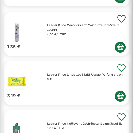
Leader Price Désodorisant Destructeur d'Odeur
300ml
4,50 €/LITRE
1.35 €
Leader Price Lingettes Multi-Usage Parfum citron
x80
3.19 €
Leader Price Nettoyant Désinfectant sans Javel 1L
2,03 €/LITRE