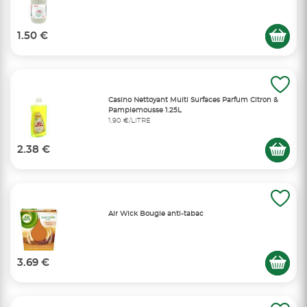
1.50 €
Casino Nettoyant Multi Surfaces Parfum Citron &
Pamplemousse 1.25L
1,90 €/LITRE
2.38 €
Air Wick Bougie anti-tabac
3.69 €