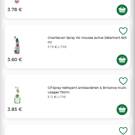
3.78 €
Chanteclair Spray Wc Mousse Active Détartrant 625
ml
5,76 €/LITRE
3.60 €
Cif Spray Nettoyant Antibactérien & Brillance Multi-
Usages 750ml
5,13 €/LITRE
3.85 €