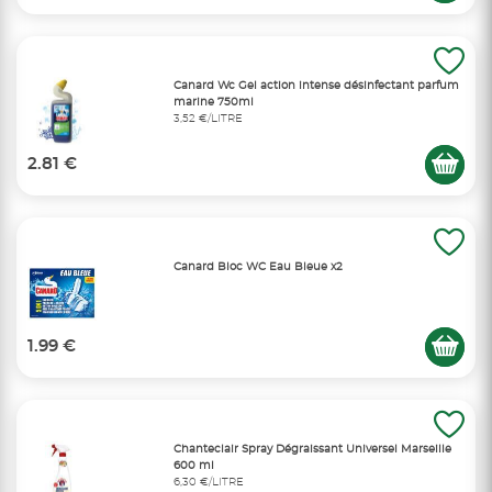
Canard Wc Gel action intense désinfectant parfum
marine 750ml
3,52 €/LITRE
2.81 €
Canard Bloc WC Eau Bleue x2
1.99 €
Chanteclair Spray Dégraissant Universel Marseille
600 ml
6,30 €/LITRE