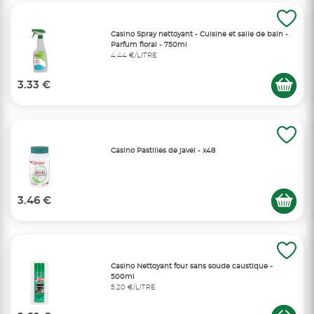
Casino Spray nettoyant - Cuisine et salle de bain -
Parfum floral - 750ml
4,44 €/LITRE
3.33 €
Casino Pastilles de javel - x48
3.46 €
Casino Nettoyant four sans soude caustique -
500ml
5,20 €/LITRE