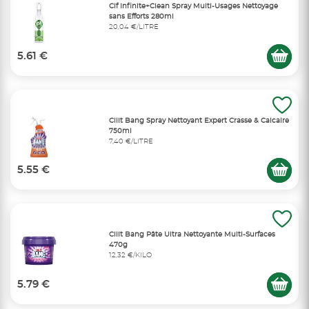
Cif Infinite+Clean Spray Multi-Usages Nettoyage
sans Efforts 280ml
20,04 €/LITRE
5.61 €
Cilit Bang Spray Nettoyant Expert Crasse & Calcaire
750ml
7,40 €/LITRE
5.55 €
Cilit Bang Pâte Ultra Nettoyante Multi-Surfaces
470g
12,32 €/KILO
5.79 €