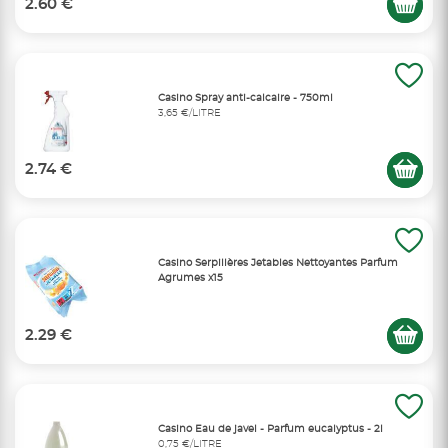
2.60 €
Casino Spray anti-calcaire - 750ml
3,65 €/LITRE
2.74 €
Casino Serpillères Jetables Nettoyantes Parfum
Agrumes x15
2.29 €
Casino Eau de javel - Parfum eucalyptus - 2l
0,75 €/LITRE