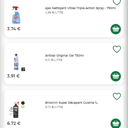
Ajax Nettoyant Vitres Triple Action Spray - 750ml
4,99 €/LITRE
3.74 €
Antikal Original Gel 750ml
5,21 €/LITRE
3.91 €
Briochin Super Décapant Cuisine 1L
6,72 €/LITRE
6.72 €