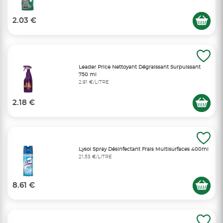
2.03 €
Leader Price Nettoyant Dégraissant Surpuissant
750 ml
2,91 €/LITRE
2.18 €
Lysol Spray Désinfectant Frais Multisurfaces 400ml
21,53 €/LITRE
8.61 €