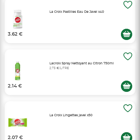
La Croix Pastilles Eau De Javel x40
3.62 €
Lacroix Spray Nettoyant au Citron 750ml
2,73 €/LITRE
2.14 €
La Croix Lingettes javel x50
2.07 €