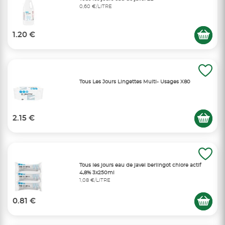
0,60 €/LITRE
1.20 €
Tous Les Jours Lingettes Multi- Usages X80
2.15 €
Tous les jours eau de javel berlingot chlore actif
4,8% 3x250ml
1,08 €/LITRE
0.81 €