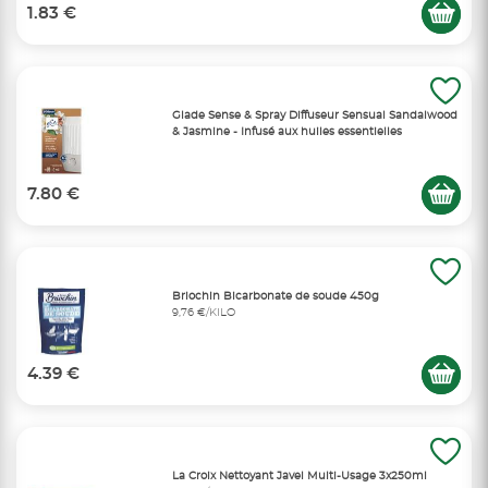
1.83 €
Glade Sense & Spray Diffuseur Sensual Sandalwood
& Jasmine - Infusé aux huiles essentielles
7.80 €
Briochin Bicarbonate de soude 450g
9,76 €/KILO
4.39 €
La Croix Nettoyant Javel Multi-Usage 3x250ml