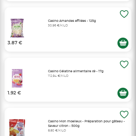
Casino Amandes effilées - 125g
30,96 €/KILO
3.87 €
Casino Gélatine alimentaire x9 - 17g
112,94 €/KILO
1.92 €
Casino Mon moelleux - Préparation pour gâteau -
Saveur citron - 500g
8,80 €/KILO