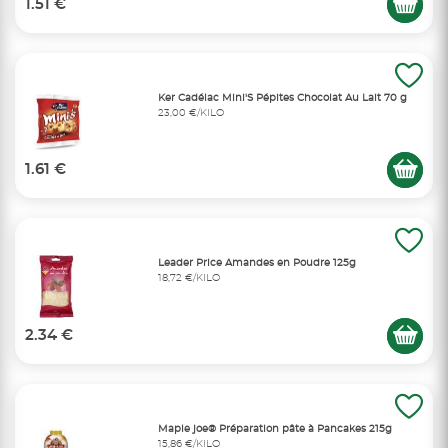
1.51 €
Ker Cadélac Mini'S Pépites Chocolat Au Lait 70 g
23,00 €/KILO
1.61 €
Leader Price Amandes en Poudre 125g
18,72 €/KILO
2.34 €
Maple joe® Préparation pâte à Pancakes 215g
15,86 €/KILO