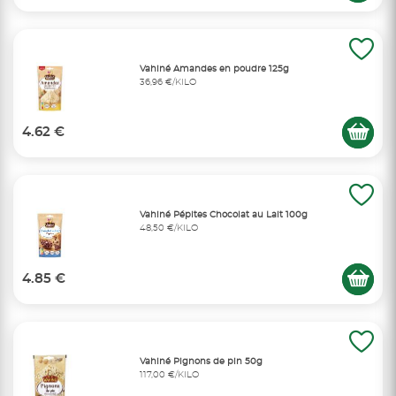
Vahiné Amandes en poudre 125g
36,96 €/KILO
4.62 €
Vahiné Pépites Chocolat au Lait 100g
48,50 €/KILO
4.85 €
Vahiné Pignons de pin 50g
117,00 €/KILO