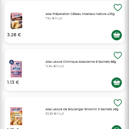
Alsa Préparation Gâteau Moelleux Nature 435g
7,54 €/KILO
3.28 €
Alsa Levure Chimique Alsacienne 8 Sachets 88g
12,84 €/KILO
1.13 €
Alsa Levure De Boulanger Briochin 5 Sachets 28g
53,93 €/KILO