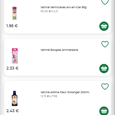
Vahiné Vermicelles Arc-en-Ciel 65g
30,00 €/KILO
1.95 €
Vahiné Bougies Anniversaire
2.33 €
Vahiné Arôme Fleur d'oranger 200ml
12,15 €/LITRE
2.43 €