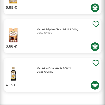
5.85 €
Vahiné Pépites Chocolat Noir 100g
36,60 €/KILO
3.66 €
Vahiné Arôme vanille 200ml
20,65 €/LITRE
4.13 €