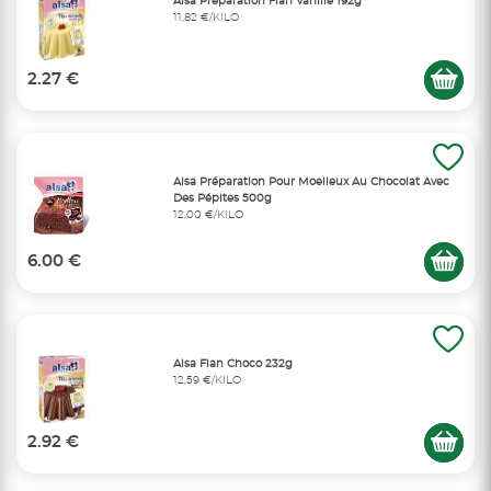
Alsa Préparation Flan Vanille 192g
11,82 €/KILO
2.27 €
Alsa Préparation Pour Moelleux Au Chocolat Avec
Des Pépites 500g
12,00 €/KILO
6.00 €
Alsa Flan Choco 232g
12,59 €/KILO
2.92 €