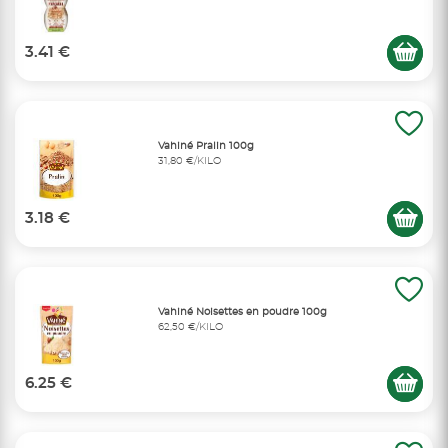
3.41 €
Vahiné Pralin 100g
31,80 €/KILO
3.18 €
Vahiné Noisettes en poudre 100g
62,50 €/KILO
6.25 €