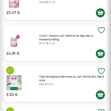
28,28 €/KILO
23.47 €
Guizo 1 Optipro Lait Infantile 1er âge dès la
Naissance 830g
30,01 €/KILO
24.91 €
Hipp Biologique Semoule Au Lait Vanille Bio, Dès 6
Mois
8,83 €/KILO
3.53 €