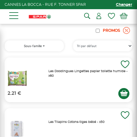
CANNES LA BOCCA - RUE F. TONNER SPAR
Changer
PROMOS
Sous-famille
Les Doodingues Lingettes papier toilette humide -
x60
2.21 €
Les Tilapins Cotons-tiges bébé - x50