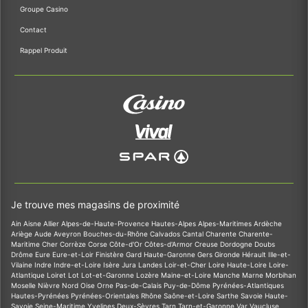
Groupe Casino
Contact
Rappel Produit
Je trouve mes magasins de proximité
Ain
Aisne
Allier
Alpes-de-Haute-Provence
Hautes-Alpes
Alpes-Maritimes
Ardèche
Ariège
Aude
Aveyron
Bouches-du-Rhône
Calvados
Cantal
Charente
Charente-
Maritime
Cher
Corrèze
Corse
Côte-d'Or
Côtes-d'Armor
Creuse
Dordogne
Doubs
Drôme
Eure
Eure-et-Loir
Finistère
Gard
Haute-Garonne
Gers
Gironde
Hérault
Ille-et-
Vilaine
Indre
Indre-et-Loire
Isère
Jura
Landes
Loir-et-Cher
Loire
Haute-Loire
Loire-
Atlantique
Loiret
Lot
Lot-et-Garonne
Lozère
Maine-et-Loire
Manche
Marne
Morbihan
Moselle
Nièvre
Nord
Oise
Orne
Pas-de-Calais
Puy-de-Dôme
Pyrénées-Atlantiques
Hautes-Pyrénées
Pyrénées-Orientales
Rhône
Saône-et-Loire
Sarthe
Savoie
Haute-
Savoie
Seine-Maritime
Yvelines
Deux-Sèvres
Tarn
Tarn-et-Garonne
Var
Vaucluse