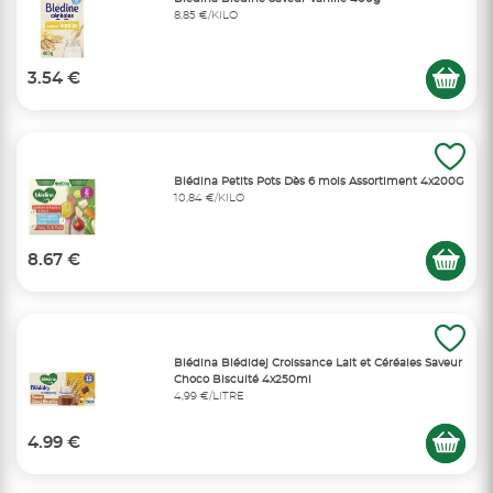
8,85 €/KILO
3.54 €
Blédina Petits Pots Dès 6 mois Assortiment 4x200G
10,84 €/KILO
8.67 €
Blédina Blédidej Croissance Lait et Céréales Saveur
Choco Biscuité 4x250ml
4,99 €/LITRE
4.99 €