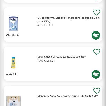
Gallia Calisma Lait bébé en poudre 1er âge de 0 à 6
mois 830g
32,23 €/KILO
26.75 €
Mixa Bébé Shampooing très doux 300ml
14,97 €/LITRE
4.49 €
Monoprix Bébé Couches nouveaux nés Taille 1 x27