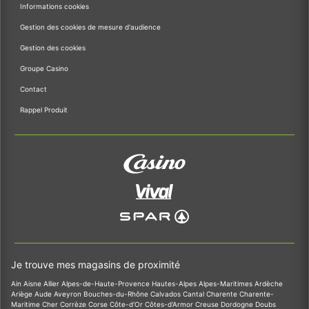
Informations cookies
Gestion des cookies de mesure d'audience
Gestion des cookies
Groupe Casino
Contact
Rappel Produit
Je trouve mes magasins de proximité
Ain
Aisne
Allier
Alpes-de-Haute-Provence
Hautes-Alpes
Alpes-Maritimes
Ardèche
Ariège
Aude
Aveyron
Bouches-du-Rhône
Calvados
Cantal
Charente
Charente-
Maritime
Cher
Corrèze
Corse
Côte-d'Or
Côtes-d'Armor
Creuse
Dordogne
Doubs