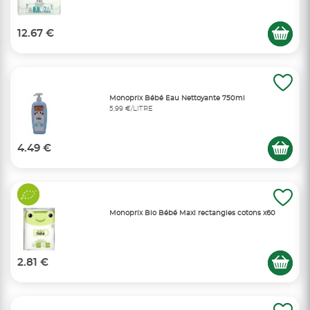
12.67 €
Monoprix Bébé Eau Nettoyante 750ml
5,99 €/LITRE
4.49 €
Monoprix Bio Bébé Maxi rectangles cotons x60
2.81 €