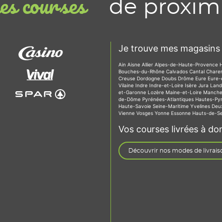
de proxim
s courses
Je trouve mes magasins 
Ain
Aisne
Allier
Alpes-de-Haute-Provence
Bouches-du-Rhône
Calvados
Cantal
Chare
Creuse
Dordogne
Doubs
Drôme
Eure
Eure-
Vilaine
Indre
Indre-et-Loire
Isère
Jura
Lan
et-Garonne
Lozère
Maine-et-Loire
Manch
de-Dôme
Pyrénées-Atlantiques
Hautes-Py
Haute-Savoie
Seine-Maritime
Yvelines
Deu
Vienne
Vosges
Yonne
Essonne
Hauts-de-S
Vos courses livrées à dom
Découvrir nos modes de livrais