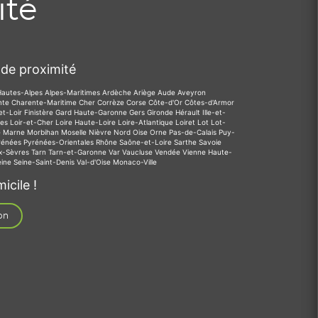
ité
de proximité
Hautes-Alpes
Alpes-Maritimes
Ardèche
Ariège
Aude
Aveyron
nte
Charente-Maritime
Cher
Corrèze
Corse
Côte-d'Or
Côtes-d'Armor
et-Loir
Finistère
Gard
Haute-Garonne
Gers
Gironde
Hérault
Ille-et-
des
Loir-et-Cher
Loire
Haute-Loire
Loire-Atlantique
Loiret
Lot
Lot-
e
Marne
Morbihan
Moselle
Nièvre
Nord
Oise
Orne
Pas-de-Calais
Puy-
rénées
Pyrénées-Orientales
Rhône
Saône-et-Loire
Sarthe
Savoie
x-Sèvres
Tarn
Tarn-et-Garonne
Var
Vaucluse
Vendée
Vienne
Haute-
eine
Seine-Saint-Denis
Val-d'Oise
Monaco-Ville
icile !
on