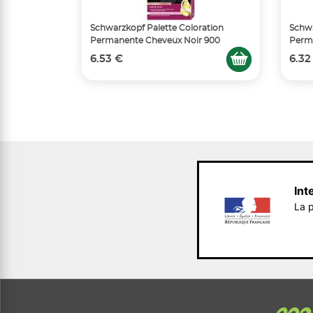
Schwarzkopf Palette Coloration
Schwa
Permanente Cheveux Noir 900
Perm
6.53 €
6.32
Int
La p