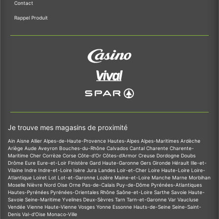
Contact
Rappel Produit
Je trouve mes magasins de proximité
Ain
Aisne
Allier
Alpes-de-Haute-Provence
Hautes-Alpes
Alpes-Maritimes
Ardèche
Ariège
Aude
Aveyron
Bouches-du-Rhône
Calvados
Cantal
Charente
Charente-
Maritime
Cher
Corrèze
Corse
Côte-d'Or
Côtes-d'Armor
Creuse
Dordogne
Doubs
Drôme
Eure
Eure-et-Loir
Finistère
Gard
Haute-Garonne
Gers
Gironde
Hérault
Ille-et-
Vilaine
Indre
Indre-et-Loire
Isère
Jura
Landes
Loir-et-Cher
Loire
Haute-Loire
Loire-
Atlantique
Loiret
Lot
Lot-et-Garonne
Lozère
Maine-et-Loire
Manche
Marne
Morbihan
Moselle
Nièvre
Nord
Oise
Orne
Pas-de-Calais
Puy-de-Dôme
Pyrénées-Atlantiques
Hautes-Pyrénées
Pyrénées-Orientales
Rhône
Saône-et-Loire
Sarthe
Savoie
Haute-
Savoie
Seine-Maritime
Yvelines
Deux-Sèvres
Tarn
Tarn-et-Garonne
Var
Vaucluse
Vendée
Vienne
Haute-Vienne
Vosges
Yonne
Essonne
Hauts-de-Seine
Seine-Saint-
Denis
Val-d'Oise
Monaco-Ville