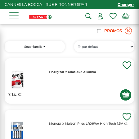
CANNES LA BOCCA - RUE F. TONNER SPAR
Changer
PROMOS
Sous-famille
Energizer 2 Piles A23 Alkaline
7.14 €
Monoprix Maison Piles LR06/AA High Tech 1,5V x4