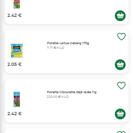
2.42 €
Florette Laitue iceberg 175g
11,71 €/KILO
2.05 €
Florette Ciboulette déjà lavée 11g
220,00 €/KILO
2.42 €