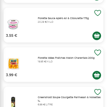
Florette Sauce Apéro Ail & Ciboulette 175g
20,29 €/KILO
3.55 €
Florette Idées Fraîches Melon Charentais 200g
19,95 €/KILO
3.99 €
Greenshoot Soupe Courgette Parmesan & Noisettes
1L
6,99 €/LITRE