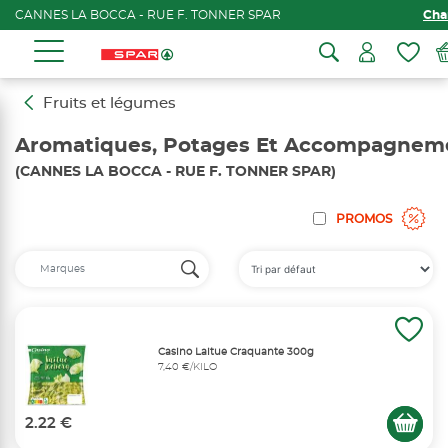
CANNES LA BOCCA - RUE F. TONNER SPAR
Cha
Fruits et légumes
Aromatiques, Potages Et Accompagnem
(CANNES LA BOCCA - RUE F. TONNER SPAR)
PROMOS
Casino Laitue Craquante 300g
7,40 €/KILO
2.22 €