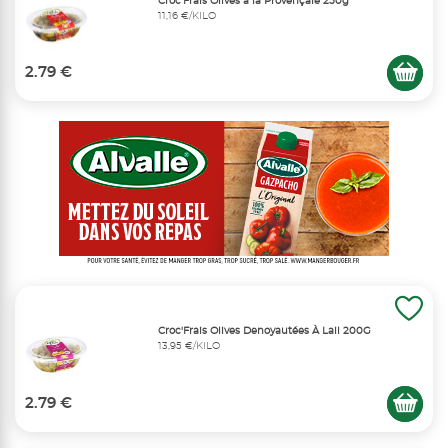
Croc'Frais Olives à la Provençale 250g
11,16 €/KILO
2.79 €
Croc'Frais Olives Denoyautées À Lail 200G
13,95 €/KILO
2.79 €