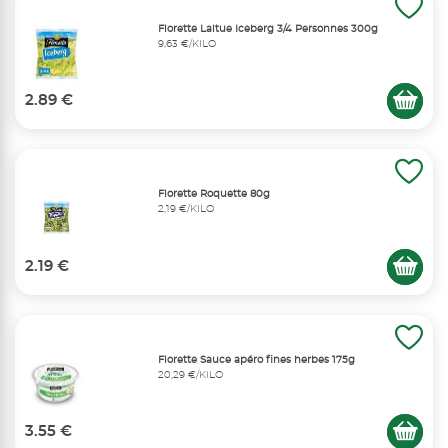
Florette Laitue Iceberg 3/4 Personnes 300g
9,63 €/KILO
2.89 €
Florette Roquette 80g
2,19 €/KILO
2.19 €
Florette Sauce apéro fines herbes 175g
20,29 €/KILO
3.55 €