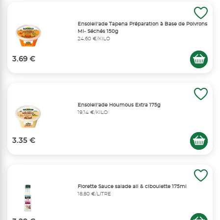
Ensoleil'ade Tapena Préparation à Base de Poivrons
Mi- Séchés 150g
24,60 €/KILO
3.69 €
Ensoleil'ade Houmous Extra 175g
19,14 €/KILO
3.35 €
Florette Sauce salade ail & ciboulette 175ml
18,80 €/LITRE