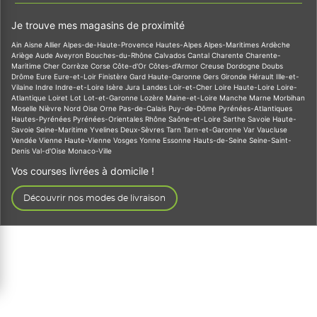
Je trouve mes magasins de proximité
Ain
Aisne
Allier
Alpes-de-Haute-Provence
Hautes-Alpes
Alpes-Maritimes
Ardèche
Ariège
Aude
Aveyron
Bouches-du-Rhône
Calvados
Cantal
Charente
Charente-
Maritime
Cher
Corrèze
Corse
Côte-d'Or
Côtes-d'Armor
Creuse
Dordogne
Doubs
Drôme
Eure
Eure-et-Loir
Finistère
Gard
Haute-Garonne
Gers
Gironde
Hérault
Ille-et-
Vilaine
Indre
Indre-et-Loire
Isère
Jura
Landes
Loir-et-Cher
Loire
Haute-Loire
Loire-
Atlantique
Loiret
Lot
Lot-et-Garonne
Lozère
Maine-et-Loire
Manche
Marne
Morbihan
Moselle
Nièvre
Nord
Oise
Orne
Pas-de-Calais
Puy-de-Dôme
Pyrénées-Atlantiques
Hautes-Pyrénées
Pyrénées-Orientales
Rhône
Saône-et-Loire
Sarthe
Savoie
Haute-
Savoie
Seine-Maritime
Yvelines
Deux-Sèvres
Tarn
Tarn-et-Garonne
Var
Vaucluse
Vendée
Vienne
Haute-Vienne
Vosges
Yonne
Essonne
Hauts-de-Seine
Seine-Saint-
Denis
Val-d'Oise
Monaco-Ville
Vos courses livrées à domicile !
Découvrir nos modes de livraison