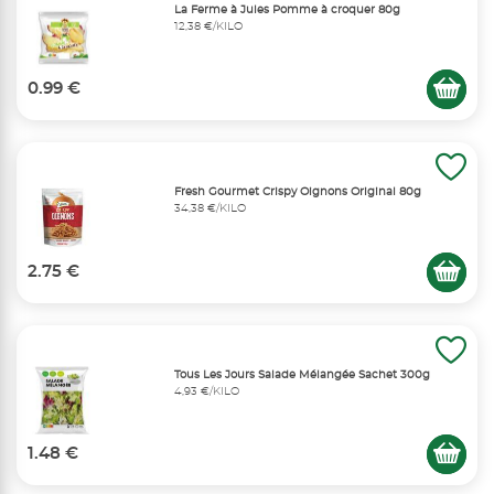
La Ferme à Jules Pomme à croquer 80g
12,38 €/KILO
0.99 €
Fresh Gourmet Crispy Oignons Original 80g
34,38 €/KILO
2.75 €
Tous Les Jours Salade Mélangée Sachet 300g
4,93 €/KILO
1.48 €