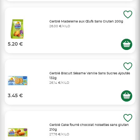
Gerblé Madeleine aux Œufs Sans Gluten 200g
26,00 €/KILO
5.20 €
Gerblé Biscuit Sésame Vanille Sans Sucres Ajoutés
132g
26,14 €/KILO
3.45 €
Gerblé Cake fourré chocolat noisettes sans gluten
210g
27,76 €/KILO