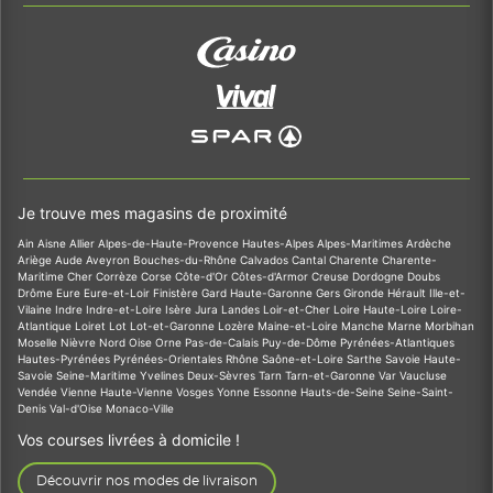
Je trouve mes magasins de proximité
Ain
Aisne
Allier
Alpes-de-Haute-Provence
Hautes-Alpes
Alpes-Maritimes
Ardèche
Ariège
Aude
Aveyron
Bouches-du-Rhône
Calvados
Cantal
Charente
Charente-
Maritime
Cher
Corrèze
Corse
Côte-d'Or
Côtes-d'Armor
Creuse
Dordogne
Doubs
Drôme
Eure
Eure-et-Loir
Finistère
Gard
Haute-Garonne
Gers
Gironde
Hérault
Ille-et-
Vilaine
Indre
Indre-et-Loire
Isère
Jura
Landes
Loir-et-Cher
Loire
Haute-Loire
Loire-
Atlantique
Loiret
Lot
Lot-et-Garonne
Lozère
Maine-et-Loire
Manche
Marne
Morbihan
Moselle
Nièvre
Nord
Oise
Orne
Pas-de-Calais
Puy-de-Dôme
Pyrénées-Atlantiques
Hautes-Pyrénées
Pyrénées-Orientales
Rhône
Saône-et-Loire
Sarthe
Savoie
Haute-
Savoie
Seine-Maritime
Yvelines
Deux-Sèvres
Tarn
Tarn-et-Garonne
Var
Vaucluse
Vendée
Vienne
Haute-Vienne
Vosges
Yonne
Essonne
Hauts-de-Seine
Seine-Saint-
Denis
Val-d'Oise
Monaco-Ville
Vos courses livrées à domicile !
Découvrir nos modes de livraison