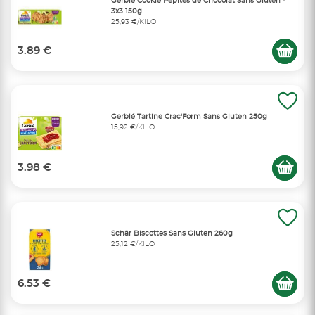
Gerblé Cookie Pépites de Chocolat Sans Gluten -
3x3 150g
25,93 €/KILO
3.89 €
Gerblé Tartine Crac'Form Sans Gluten 250g
15,92 €/KILO
3.98 €
Schär Biscottes Sans Gluten 260g
25,12 €/KILO
6.53 €