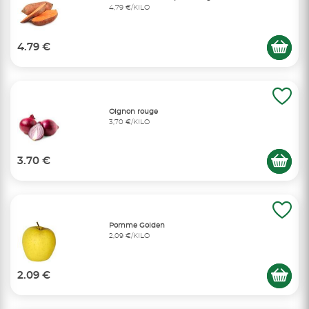
4,79 €/KILO
4.79 €
Oignon rouge
3,70 €/KILO
3.70 €
Pomme Golden
2,09 €/KILO
2.09 €