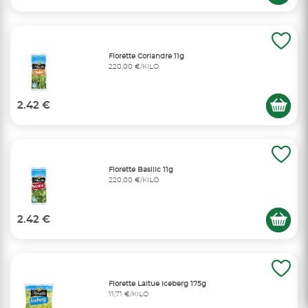
Florette Coriandre 11g
220,00 €/KILO
2.42 €
Florette Basilic 11g
220,00 €/KILO
2.42 €
Florette Laitue iceberg 175g
11,71 €/KILO