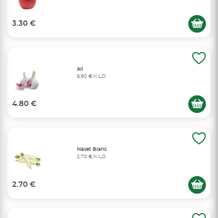
3.30 €
Ail
9,60 €/KILO
4.80 €
Navet Blanc
2,70 €/KILO
2.70 €