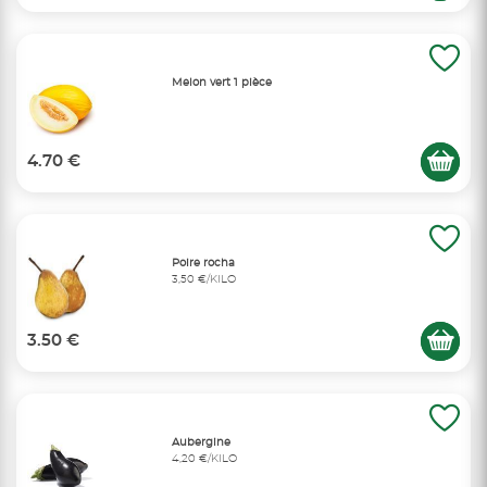
Melon vert 1 pièce
4.70 €
Poire rocha
3,50 €/KILO
3.50 €
Aubergine
4,20 €/KILO