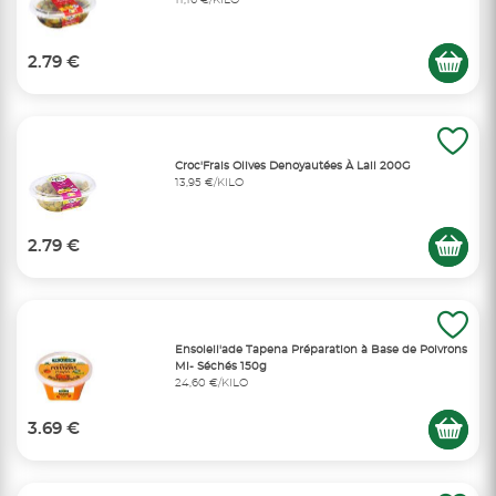
2.79 €
Croc'Frais Olives Denoyautées À Lail 200G
13,95 €/KILO
2.79 €
Ensoleil'ade Tapena Préparation à Base de Poivrons
Mi- Séchés 150g
24,60 €/KILO
3.69 €