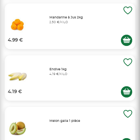
Mandarine à Jus 2kg
2,50 €/KILO
4.99 €
Endive 1kg
4,19 €/KILO
4.19 €
Melon galia 1 pièce