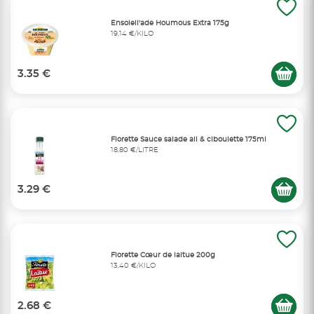
Ensoleil'ade Houmous Extra 175g
19,14 €/KILO
3.35 €
Florette Sauce salade ail & ciboulette 175ml
18,80 €/LITRE
3.29 €
Florette Cœur de laitue 200g
13,40 €/KILO
2.68 €