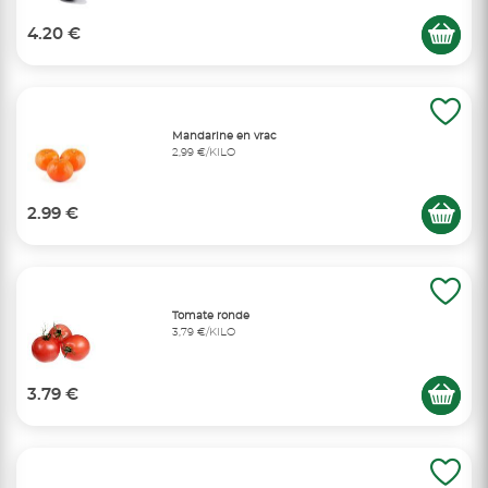
4.20 €
Mandarine en vrac
2,99 €/KILO
2.99 €
Tomate ronde
3,79 €/KILO
3.79 €