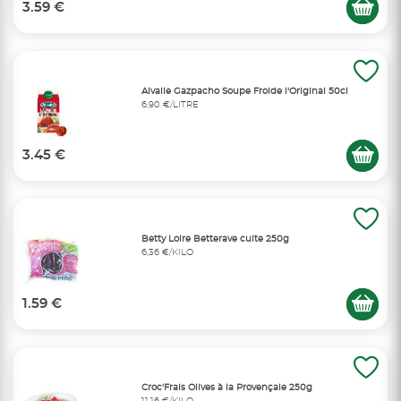
3.59 €
Alvalle Gazpacho Soupe Froide l'Original 50cl
6,90 €/LITRE
3.45 €
Betty Loire Betterave cuite 250g
6,36 €/KILO
1.59 €
Croc'Frais Olives à la Provençale 250g
11,16 €/KILO