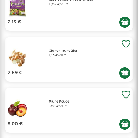
17,04 €/KILO
2.13 €
Oignon jaune 2kg
1,45 €/KILO
2.89 €
Prune Rouge
5,00 €/KILO
5.00 €