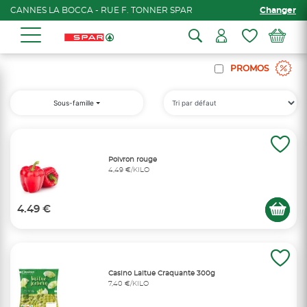
CANNES LA BOCCA - RUE F. TONNER SPAR
Changer
PROMOS
Sous-famille
Poivron rouge
4,49 €/KILO
4.49 €
Casino Laitue Craquante 300g
7,40 €/KILO