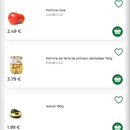
Pomme Gala
2,49 €/KILO
2.49 €
Pomme de Terre de primeur delikatess 750g
5,05 €/KILO
3.79 €
Avocat 180g
1.99 €