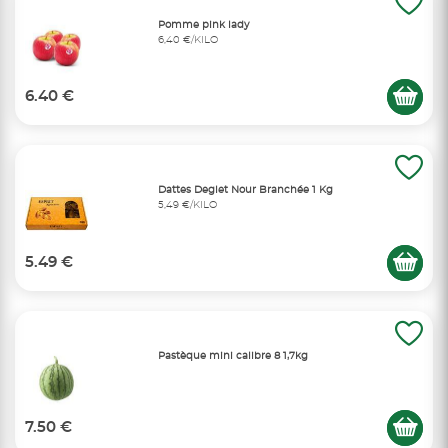
Pomme pink lady
6,40 €/KILO
6.40 €
Dattes Deglet Nour Branchée 1 Kg
5,49 €/KILO
5.49 €
Pastèque mini calibre 8 1,7kg
7.50 €