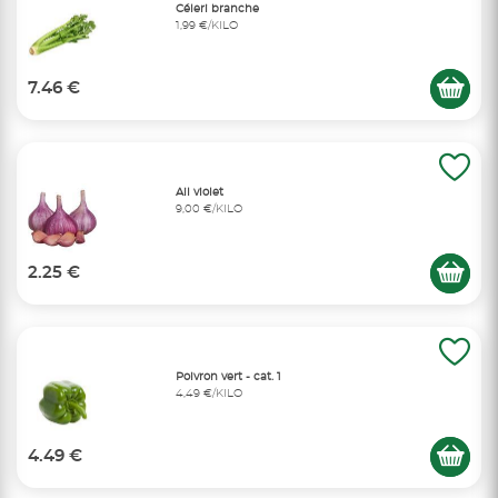
Céleri branche
1,99 €/KILO
7.46 €
Ail violet
9,00 €/KILO
2.25 €
Poivron vert - cat. 1
4,49 €/KILO
4.49 €