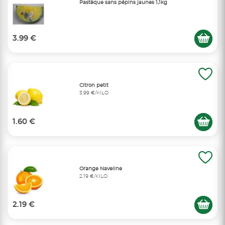
Pastèque sans pépins jaunes 1,1kg
3.99 €
Citron petit
3,99 €/KILO
1.60 €
Orange Naveline
2,19 €/KILO
2.19 €