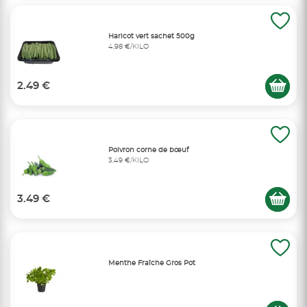
Haricot vert sachet 500g
4,98 €/KILO
2.49 €
Poivron corne de bœuf
3,49 €/KILO
3.49 €
Menthe Fraîche Gros Pot