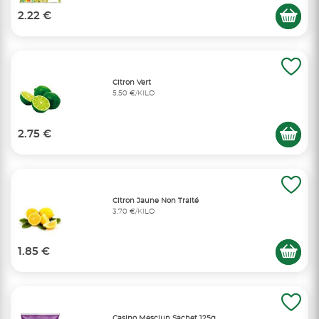
2.22 €
Citron Vert
5,50 €/KILO
2.75 €
Citron Jaune Non Traité
3,70 €/KILO
1.85 €
Casino Mesclun Sachet 125g