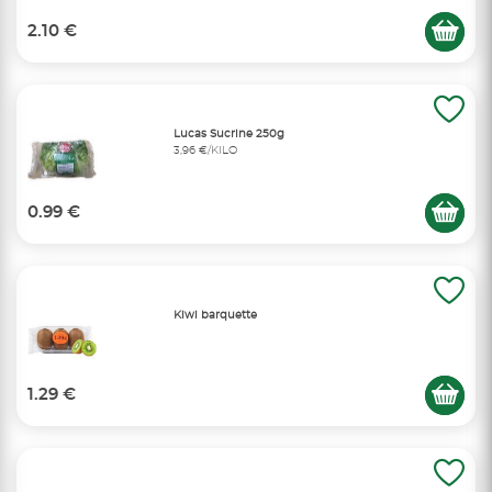
2.10 €
Lucas Sucrine 250g
3,96 €/KILO
0.99 €
Kiwi barquette
1.29 €