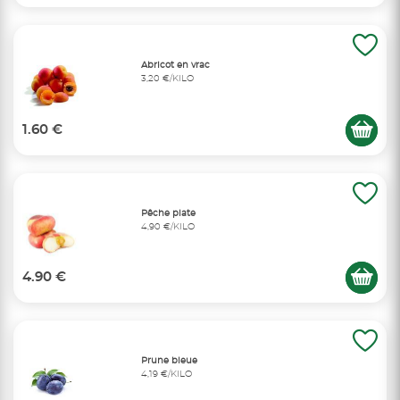
Abricot en vrac
3,20 €/KILO
1.60 €
Pêche plate
4,90 €/KILO
4.90 €
Prune bleue
4,19 €/KILO