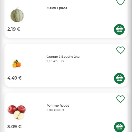
Melon 1 pièce
2.19 €
Orange à Bouche 2kg
2,25 €/KILO
4.49 €
Pomme Rouge
3,09 €/KILO
3.09 €