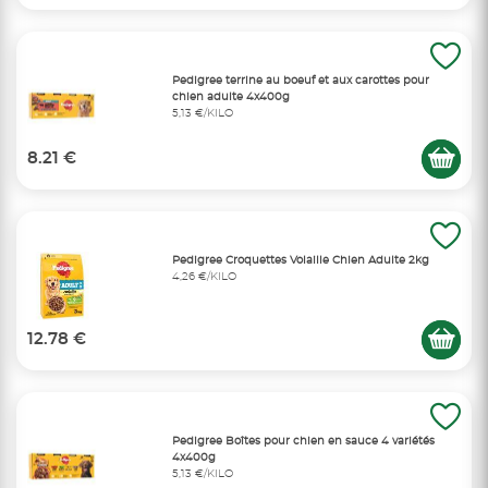
Pedigree terrine au boeuf et aux carottes pour
chien adulte 4x400g
5,13 €/KILO
8.21 €
Pedigree Croquettes Volaille Chien Adulte 2kg
4,26 €/KILO
12.78 €
Pedigree Boîtes pour chien en sauce 4 variétés
4x400g
5,13 €/KILO