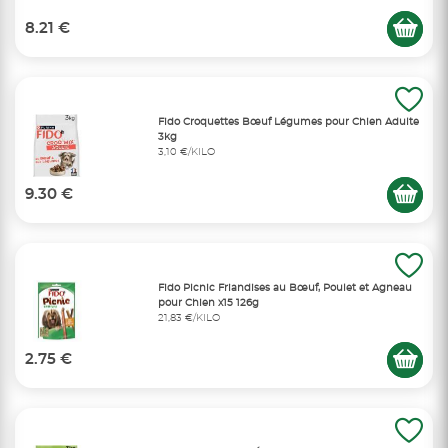
8.21 €
Fido Croquettes Bœuf Légumes pour Chien Adulte
3kg
3,10 €/KILO
9.30 €
Fido Picnic Friandises au Bœuf, Poulet et Agneau
pour Chien x15 126g
21,83 €/KILO
2.75 €