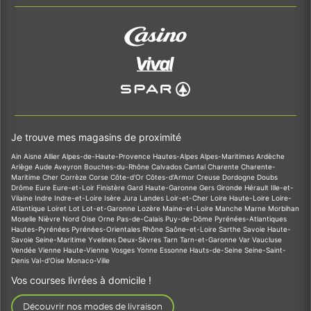
Je trouve mes magasins de proximité
Ain
Aisne
Allier
Alpes-de-Haute-Provence
Hautes-Alpes
Alpes-Maritimes
Ardèche
Ariège
Aude
Aveyron
Bouches-du-Rhône
Calvados
Cantal
Charente
Charente-
Maritime
Cher
Corrèze
Corse
Côte-d'Or
Côtes-d'Armor
Creuse
Dordogne
Doubs
Drôme
Eure
Eure-et-Loir
Finistère
Gard
Haute-Garonne
Gers
Gironde
Hérault
Ille-et-
Vilaine
Indre
Indre-et-Loire
Isère
Jura
Landes
Loir-et-Cher
Loire
Haute-Loire
Loire-
Atlantique
Loiret
Lot
Lot-et-Garonne
Lozère
Maine-et-Loire
Manche
Marne
Morbihan
Moselle
Nièvre
Nord
Oise
Orne
Pas-de-Calais
Puy-de-Dôme
Pyrénées-Atlantiques
Hautes-Pyrénées
Pyrénées-Orientales
Rhône
Saône-et-Loire
Sarthe
Savoie
Haute-
Savoie
Seine-Maritime
Yvelines
Deux-Sèvres
Tarn
Tarn-et-Garonne
Var
Vaucluse
Vendée
Vienne
Haute-Vienne
Vosges
Yonne
Essonne
Hauts-de-Seine
Seine-Saint-
Denis
Val-d'Oise
Monaco-Ville
Vos courses livrées à domicile !
Découvrir nos modes de livraison