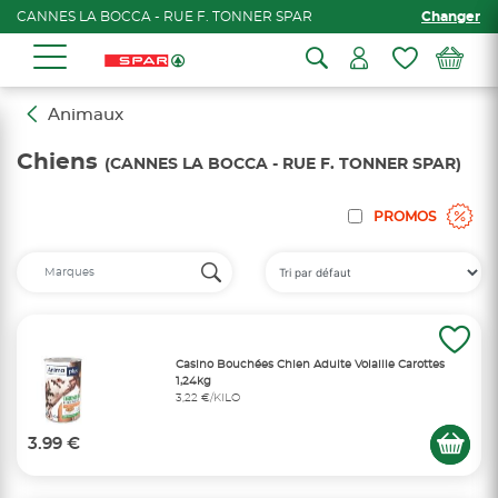
CANNES LA BOCCA - RUE F. TONNER SPAR
Changer
Animaux
Chiens
(CANNES LA BOCCA - RUE F. TONNER SPAR)
PROMOS
Casino Bouchées Chien Adulte Volaille Carottes
1,24kg
3,22 €/KILO
3.99 €