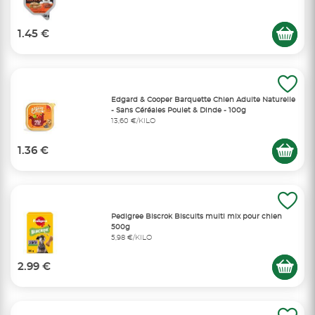
1.45 €
Edgard & Cooper Barquette Chien Adulte Naturelle
- Sans Céréales Poulet & Dinde - 100g
13,60 €/KILO
1.36 €
Pedigree Biscrok Biscuits multi mix pour chien
500g
5,98 €/KILO
2.99 €