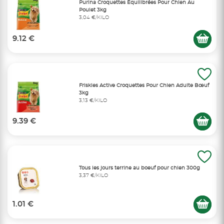
Purina Croquettes Équilibrées Pour Chien Au
Poulet 3kg
3,04 €/KILO
9.12 €
Friskies Active Croquettes Pour Chien Adulte Bœuf
3kg
3,13 €/KILO
9.39 €
Tous les jours terrine au boeuf pour chien 300g
3,37 €/KILO
1.01 €