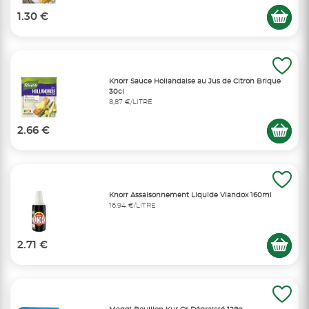
1.30 €
Knorr Sauce Hollandaise au Jus de Citron Brique
30cl
8,87 €/LITRE
2.66 €
Knorr Assaisonnement Liquide Viandox 160ml
16,94 €/LITRE
2.71 €