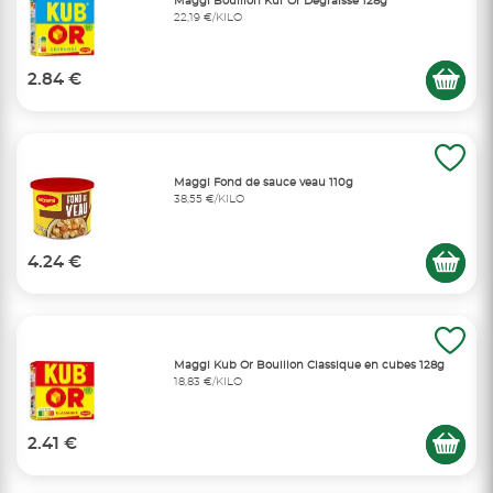
Maggi Bouillon Kur Or Dégraissé 128g
22,19 €/KILO
2.84 €
Maggi Fond de sauce veau 110g
38,55 €/KILO
4.24 €
Maggi Kub Or Bouillon Classique en cubes 128g
18,83 €/KILO
2.41 €