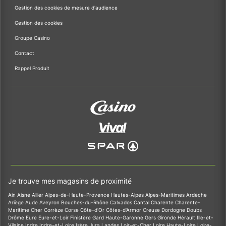
Gestion des cookies de mesure d'audience
Gestion des cookies
Groupe Casino
Contact
Rappel Produit
Je trouve mes magasins de proximité
Ain
Aisne
Allier
Alpes-de-Haute-Provence
Hautes-Alpes
Alpes-Maritimes
Ardèche
Ariège
Aude
Aveyron
Bouches-du-Rhône
Calvados
Cantal
Charente
Charente-
Maritime
Cher
Corrèze
Corse
Côte-d'Or
Côtes-d'Armor
Creuse
Dordogne
Doubs
Drôme
Eure
Eure-et-Loir
Finistère
Gard
Haute-Garonne
Gers
Gironde
Hérault
Ille-et-
Vilaine
Indre
Indre-et-Loire
Isère
Jura
Landes
Loir-et-Cher
Loire
Haute-Loire
Loire-