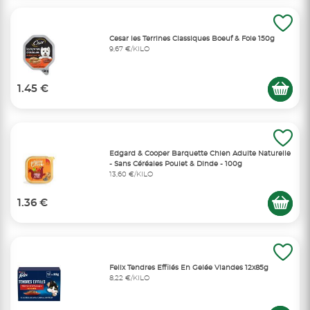
Cesar les Terrines Classiques Boeuf & Foie 150g
9,67 €/KILO
1.45 €
Edgard & Cooper Barquette Chien Adulte Naturelle
- Sans Céréales Poulet & Dinde - 100g
13,60 €/KILO
1.36 €
Felix Tendres Effilés En Gelée Viandes 12x85g
8,22 €/KILO