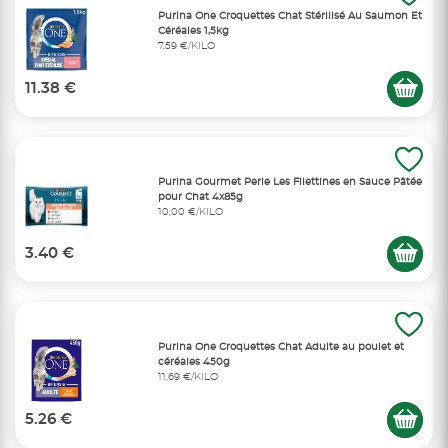
Purina One Croquettes Chat Stérilisé Au Saumon Et
Céréales 1,5kg
7,59 €/KILO
11.38 €
Purina Gourmet Perle Les Filettines en Sauce Pâtée
pour Chat 4x85g
10,00 €/KILO
3.40 €
Purina One Croquettes Chat Adulte au poulet et
céréales 450g
11,69 €/KILO
5.26 €