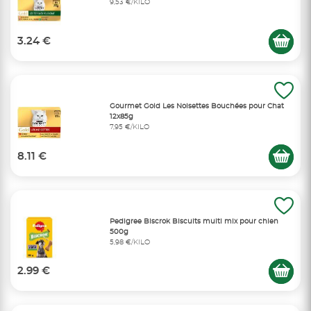
9,53 €/KILO
3.24 €
Gourmet Gold Les Noisettes Bouchées pour Chat
12x85g
7,95 €/KILO
8.11 €
Pedigree Biscrok Biscuits multi mix pour chien
500g
5,98 €/KILO
2.99 €