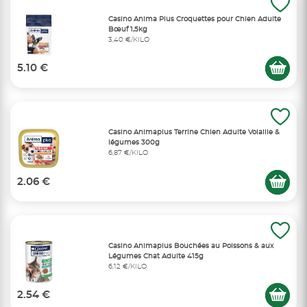
Casino Anima Plus Croquettes pour Chien Adulte
Bœuf 1,5kg
3,40 €/KILO
5.10 €
Casino Animaplus Terrine Chien Adulte Volaille &
légumes 300g
6,87 €/KILO
2.06 €
Casino Animaplus Bouchées au Poissons & aux
Légumes Chat Adulte 415g
6,12 €/KILO
2.54 €