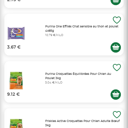
Purina One Effilés Chat sensible au thon et poulet
4x85g
10,79 €/KILO
3.67 €
Purina Croquettes Équilibrées Pour Chien Au
Poulet 3kg
3,04 €/KILO
9.12 €
Friskies Active Croquettes Pour Chien Adulte Bœuf
3kg