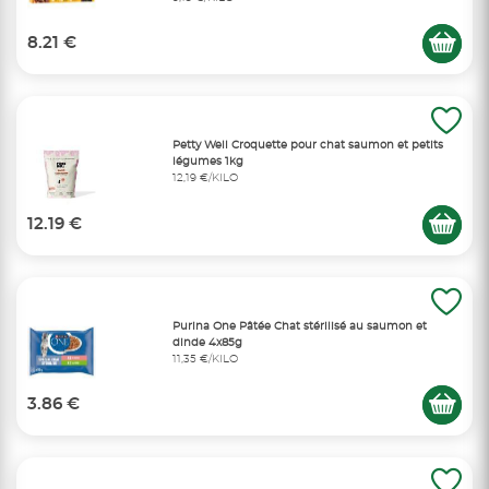
8.21 €
Petty Well Croquette pour chat saumon et petits
légumes 1kg
12,19 €/KILO
12.19 €
Purina One Pâtée Chat stérilisé au saumon et
dinde 4x85g
11,35 €/KILO
3.86 €