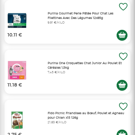
Purina Gourmet Perle Pâtée Pour Chat Les
Filettines Avec Des Légumes 12x85g
9,91 €/KILO
10.11 €
Purina One Croquettes Chat Junior Au Poulet Et
Céréales 1,5kg
7,45 €/KILO
11.18 €
Fido Picnic Friandises au Bœuf, Poulet et Agneau
pour Chien x15 126g
21,83 €/KILO
2.75 €