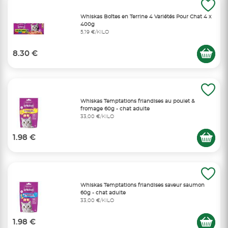
Whiskas Boîtes en Terrine 4 Variétés Pour Chat 4 x
400g
5,19 €/KILO
8.30 €
Whiskas Temptations friandises au poulet &
fromage 60g - chat adulte
33,00 €/KILO
1.98 €
Whiskas Temptations friandises saveur saumon
60g - chat adulte
33,00 €/KILO
1.98 €