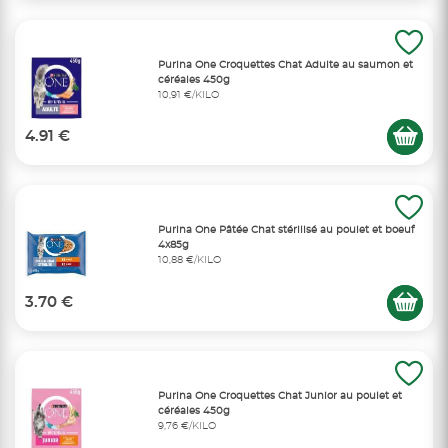
Purina One Croquettes Chat Adulte au saumon et
céréales 450g
10,91 €/KILO
4.91 €
Purina One Pâtée Chat stérilisé au poulet et boeuf
4x85g
10,88 €/KILO
3.70 €
Purina One Croquettes Chat Junior au poulet et
céréales 450g
9,76 €/KILO