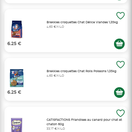
Brekkies croquettes Chat Délice Viandes 1,35kg
4,63 €/KILO
6.25 €
Brekkies croquettes Chat Rolls Poissons 1,35kg
4,63 €/KILO
6.25 €
CATISFACTIONS Friandises au canard pour chat et
chaton 60g
33,17 €/KILO