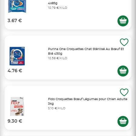
4x85g
10,79 €/KILO
3.67 €
Purina One Croquettes Chat Stérilisé Au Bœuf Et
Blé 450g
10,58 €/KILO
4.76 €
Fido Croquettes Bœuf Légumes pour Chien Adulte
3kg
3,10 €/KILO
9.30 €