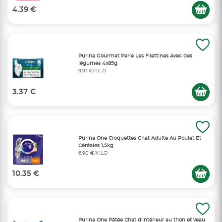
4.39 €
Purina Gourmet Perle Les Filettines Avec des
légumes 4x85g
9,91 €/KILO
3.37 €
Purina One Croquettes Chat Adulte Au Poulet Et
Céréales 1,5kg
6,90 €/KILO
10.35 €
Purina One Pâtée Chat d'intérieur au thon et veau