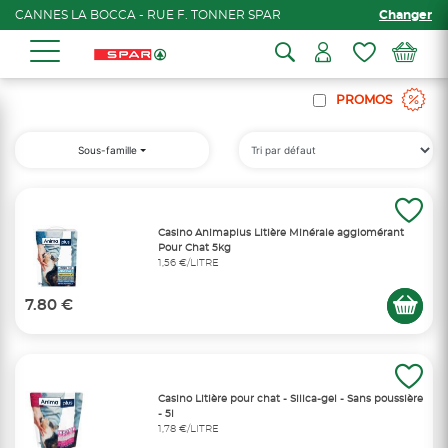
CANNES LA BOCCA - RUE F. TONNER SPAR
Changer
PROMOS
Sous-famille
Casino Animaplus Litière Minérale agglomérant
Pour Chat 5kg
1,56 €/LITRE
7.80 €
Casino Litière pour chat - Silica-gel - Sans poussière
- 5l
1,78 €/LITRE