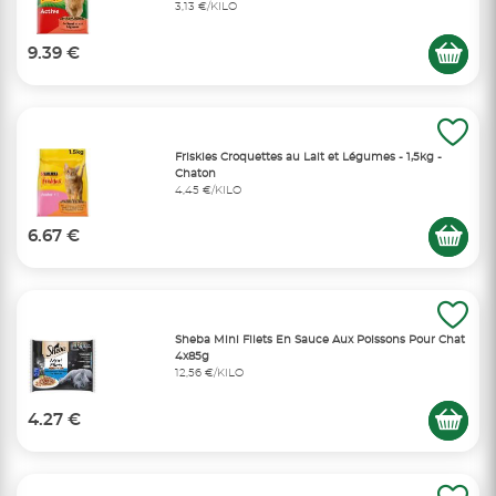
3,13 €/KILO
9.39 €
Friskies Croquettes au Lait et Légumes - 1,5kg -
Chaton
4,45 €/KILO
6.67 €
Sheba Mini Filets En Sauce Aux Poissons Pour Chat
4x85g
12,56 €/KILO
4.27 €