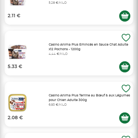
5,28 €/KILO
2.11 €
Casino Anima Plus Emincés en Sauce Chat Adulte
x12 Pochons - 1200g
4,44 €/KILO
5.33 €
Casino Anima Plus Terrine au Bœuf & aux Légumes
pour Chien Adulte 300g
6,93 €/KILO
2.08 €