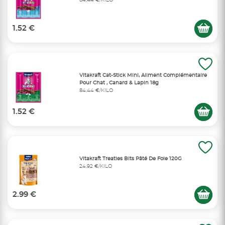
1.52 €
Vitakraft Cat-Stick Mini, Aliment Complémentaire
Pour Chat , Canard & Lapin 18g
84,44 €/KILO
1.52 €
Vitakraft Treaties Bits Pâté De Foie 120G
24,92 €/KILO
2.99 €