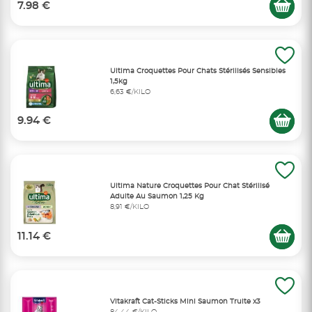
7.98 €
Ultima Croquettes Pour Chats Stérilisés Sensibles
1,5kg
6,63 €/KILO
9.94 €
Ultima Nature Croquettes Pour Chat Stérilisé
Adulte Au Saumon 1,25 Kg
8,91 €/KILO
11.14 €
Vitakraft Cat-Sticks Mini Saumon Truite x3
84,44 €/KILO