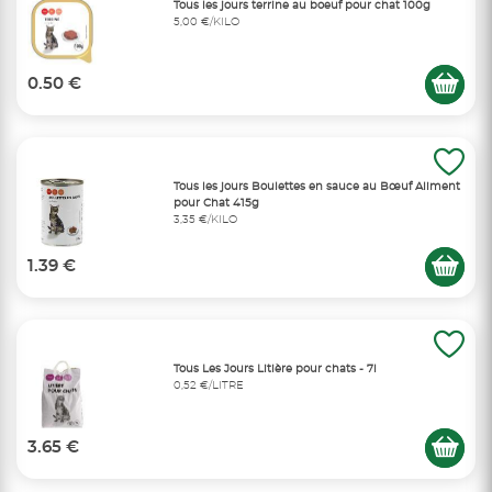
Tous les jours terrine au boeuf pour chat 100g
5,00 €/KILO
0.50 €
Tous les jours Boulettes en sauce au Bœuf Aliment
pour Chat 415g
3,35 €/KILO
1.39 €
Tous Les Jours Litière pour chats - 7l
0,52 €/LITRE
3.65 €