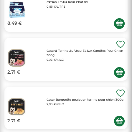
Catsan Litière Pour Chat 10L
0,85 €/LITRE
8.49 €
Cesar® Terrine Au Veau Et Aux Carottes Pour Chien
300g
9,03 €/KILO
2.71 €
Cesar Barquette poulet en terrine pour chien 300g
9,03 €/KILO
2.71 €