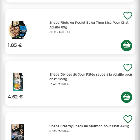
Sheba Filets Au Poulet Et Au Thon Msc Pour Chat
Adulte 60g
30,83 €/KILO
1.85 €
Sheba Délices du Jour Pâtée sauce à la volaille pour
chat 6x50g
15,40 €/KILO
4.62 €
Sheba Creamy Snack au Saumon pour Chat 4x12g
87,50 €/KILO