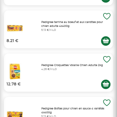
Pedigree terrine au boeuf et aux carottes pour
chien adulte 4x400g
5,13 €/KILO
8.21 €
Pedigree Croquettes Volaille Chien Adulte 2kg
4,26 €/KILO
12.78 €
Pedigree Boîtes pour chien en sauce 4 variétés
4x400g
5,13 €/KILO