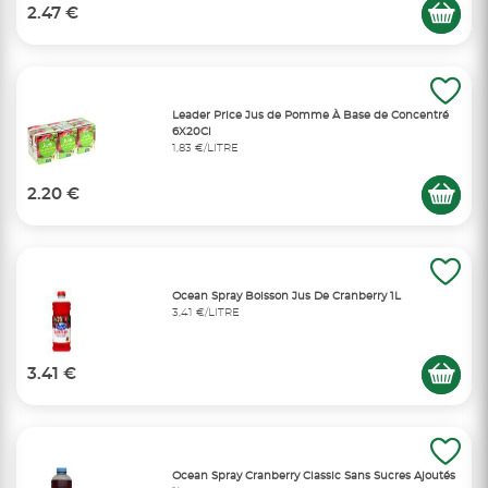
2.47 €
Leader Price Jus de Pomme À Base de Concentré
6X20Cl
1,83 €/LITRE
2.20 €
Ocean Spray Boisson Jus De Cranberry 1L
3,41 €/LITRE
3.41 €
Ocean Spray Cranberry Classic Sans Sucres Ajoutés