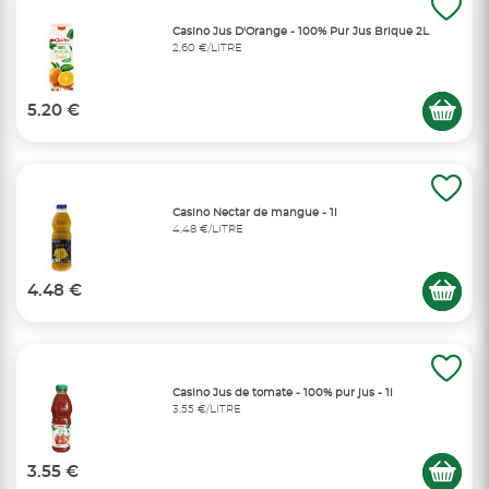
Casino Jus D'Orange - 100% Pur Jus Brique 2L
2,60 €/LITRE
5.20 €
Casino Nectar de mangue - 1l
4,48 €/LITRE
4.48 €
Casino Jus de tomate - 100% pur jus - 1l
3,55 €/LITRE
3.55 €