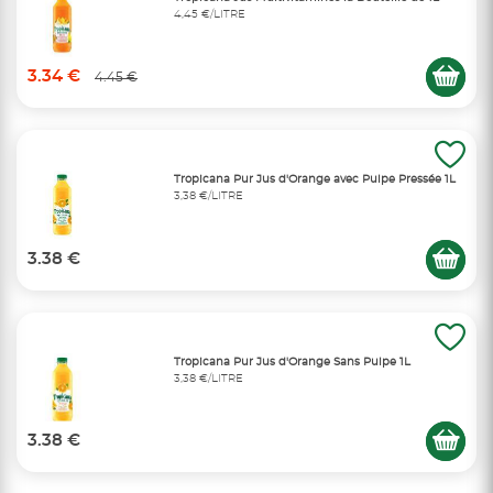
4,45 €/LITRE
3.34 €
4.45 €
Tropicana Pur Jus d'Orange avec Pulpe Pressée 1L
3,38 €/LITRE
3.38 €
Tropicana Pur Jus d'Orange Sans Pulpe 1L
3,38 €/LITRE
3.38 €