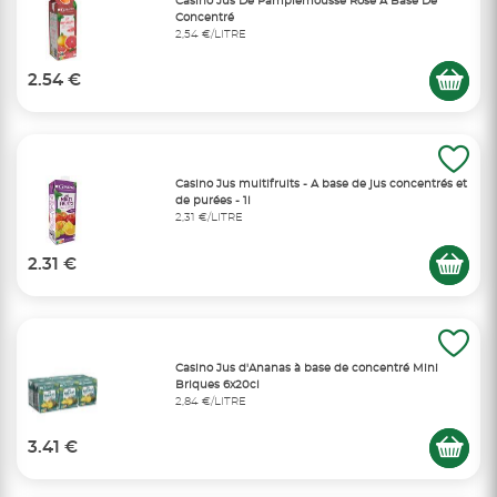
Casino Jus De Pamplemousse Rose À Base De
Concentré
2,54 €/LITRE
2.54 €
Casino Jus multifruits - A base de jus concentrés et
de purées - 1l
2,31 €/LITRE
2.31 €
Casino Jus d'Ananas à base de concentré Mini
Briques 6x20cl
2,84 €/LITRE
3.41 €