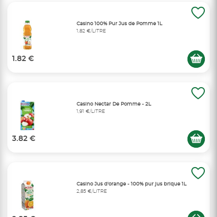
Casino 100% Pur Jus de Pomme 1L
1,82 €/LITRE
1.82 €
Casino Nectar De Pomme - 2L
1,91 €/LITRE
3.82 €
Casino Jus d'orange - 100% pur jus brique 1L
2,85 €/LITRE