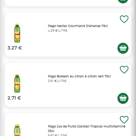
Pago Nectar Gourmand D'Ananas 75cl
4,36 €/LITRE
3.27 €
Pago Boisson au citron & citron vert 75cl
3,61 €/LITRE
2.71 €
Pago Jus de fruits Cocktail Tropical Multivitaminé
33cl
6,67 €/LITRE