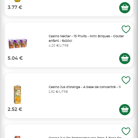
3.77 €
Casino Nectar - 15 Fruits - Mini Briques - Gouter
enfant - 6x20cl
4,20 €/LITRE
5.04 €
Casino Jus d'orange - A base de concentré - 1l
2,52 €/LITRE
2.52 €