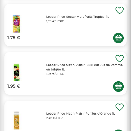
Leader Price Nectar Multifruits Tropical 1L
1,75 €/LITRE
1.75 €
Leader Price Matin Plaisir 100% Pur Jus de Pomme
en brique 1L
1,95 €/LITRE
1.95 €
Leader Price Matin Plaisir Pur Jus d'Orange 1L
2,47 €/LITRE