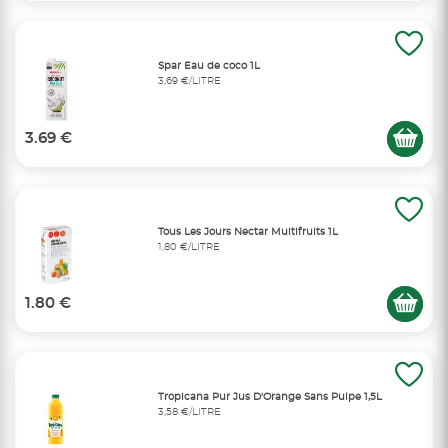
Spar Eau de coco 1L
3,69 €/LITRE
3.69 €
Tous Les Jours Nectar Multifruits 1L
1,80 €/LITRE
1.80 €
Tropicana Pur Jus D'Orange Sans Pulpe 1,5L
3,58 €/LITRE