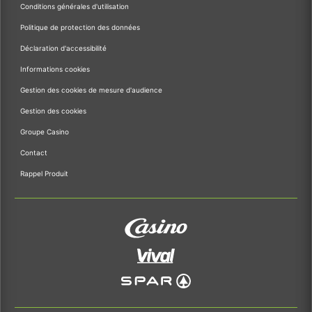
Conditions générales d'utilisation
Politique de protection des données
Déclaration d'accessibilité
Informations cookies
Gestion des cookies de mesure d'audience
Gestion des cookies
Groupe Casino
Contact
Rappel Produit