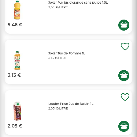
Joker Pur jus d'orange sans pulpe 1,5L
3,64 €/LITRE
5.46 €
Joker Jus de Pomme 1L
3,13 €/LITRE
3.13 €
Leader Price Jus de Raisin 1L
2,05 €/LITRE
2.05 €