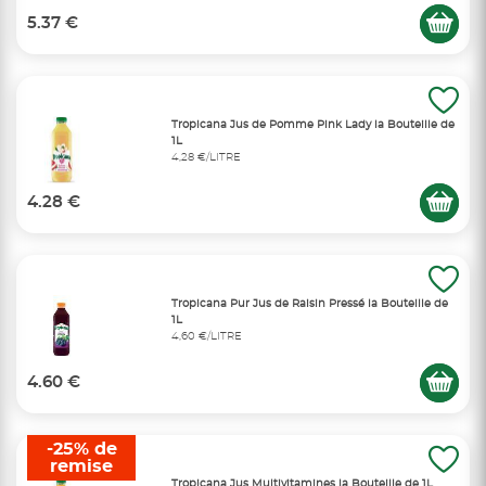
5.37 €
Tropicana Jus de Pomme Pink Lady la Bouteille de
1L
4,28 €/LITRE
4.28 €
Tropicana Pur Jus de Raisin Pressé la Bouteille de
1L
4,60 €/LITRE
4.60 €
-25% de
remise
Tropicana Jus Multivitamines la Bouteille de 1L