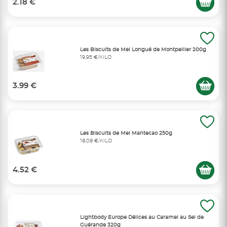
2.18 €
Les Biscuits de Mel Longué de Montpellier 200g
19,95 €/KILO
3.99 €
Les Biscuits de Mel Mantecao 250g
18,08 €/KILO
4.52 €
Lightbody Europe Délices au Caramel au Sel de
Guérande 320g