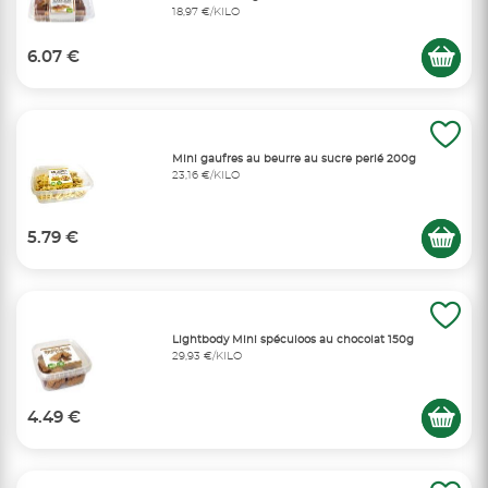
18,97 €/KILO
6.07 €
Mini gaufres au beurre au sucre perlé 200g
23,16 €/KILO
5.79 €
Lightbody Mini spéculoos au chocolat 150g
29,93 €/KILO
4.49 €