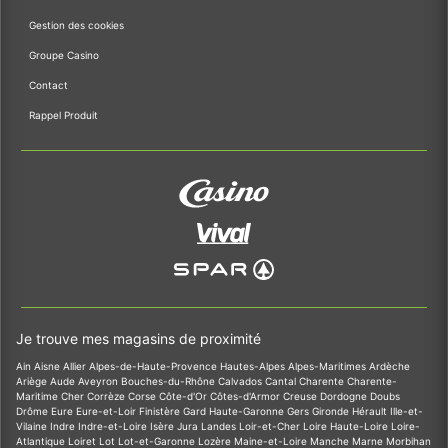
Gestion des cookies
Groupe Casino
Contact
Rappel Produit
Je trouve mes magasins de proximité
Ain
Aisne
Allier
Alpes-de-Haute-Provence
Hautes-Alpes
Alpes-Maritimes
Ardèche
Ariège
Aude
Aveyron
Bouches-du-Rhône
Calvados
Cantal
Charente
Charente-
Maritime
Cher
Corrèze
Corse
Côte-d'Or
Côtes-d'Armor
Creuse
Dordogne
Doubs
Drôme
Eure
Eure-et-Loir
Finistère
Gard
Haute-Garonne
Gers
Gironde
Hérault
Ille-et-
Vilaine
Indre
Indre-et-Loire
Isère
Jura
Landes
Loir-et-Cher
Loire
Haute-Loire
Loire-
Atlantique
Loiret
Lot
Lot-et-Garonne
Lozère
Maine-et-Loire
Manche
Marne
Morbihan