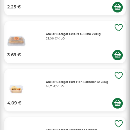
2.25 €
Atelier Georget Eclairs au Café 2x80g
23,06 €/KILO
3.69 €
Atelier Georget Part Flan Pâtissier x2 280g
14,61 €/KILO
4.09 €