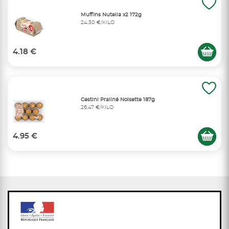
Muffins Nutella x2 172g
24,30 €/KILO
4.18 €
Cestini Praliné Noisette 187g
26,47 €/KILO
4.95 €