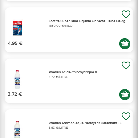
Loctite Super Glue Liquide Universel Tube De 3g
1650,00 €/KILO
4.95 €
Phebus Acide Chlorhydrique 1L
3,72 €/LITRE
3.72 €
Phébus Ammoniaque Nettoyant Détachant 1L
3,63 €/LITRE