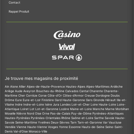
Contact
Rappel Produit
Je trouve mes magasins de proximité
Ain
Aisne
Allier
Alpes-de-Haute-Provence
Hautes-Alpes
Alpes-Maritimes
Ardèche
Ariège
Aude
Aveyron
Bouches-du-Rhône
Calvados
Cantal
Charente
Charente-
Maritime
Cher
Corrèze
Corse
Côte-d'Or
Côtes-d'Armor
Creuse
Dordogne
Doubs
Drôme
Eure
Eure-et-Loir
Finistère
Gard
Haute-Garonne
Gers
Gironde
Hérault
Ille-et-
Vilaine
Indre
Indre-et-Loire
Isère
Jura
Landes
Loir-et-Cher
Loire
Haute-Loire
Loire-
Atlantique
Loiret
Lot
Lot-et-Garonne
Lozère
Maine-et-Loire
Manche
Marne
Morbihan
Moselle
Nièvre
Nord
Oise
Orne
Pas-de-Calais
Puy-de-Dôme
Pyrénées-Atlantiques
Hautes-Pyrénées
Pyrénées-Orientales
Rhône
Saône-et-Loire
Sarthe
Savoie
Haute-
Savoie
Seine-Maritime
Yvelines
Deux-Sèvres
Tarn
Tarn-et-Garonne
Var
Vaucluse
Vendée
Vienne
Haute-Vienne
Vosges
Yonne
Essonne
Hauts-de-Seine
Seine-Saint-
Denis
Val-d'Oise
Monaco-Ville