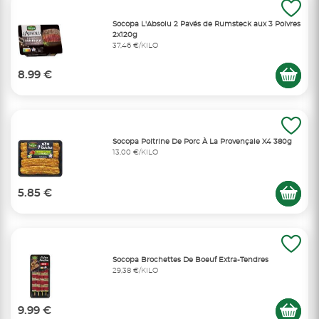
Socopa L'Absolu 2 Pavés de Rumsteck aux 3 Poivres
2x120g
37,46 €/KILO
8.99 €
Socopa Poitrine De Porc À La Provençale X4 380g
13,00 €/KILO
5.85 €
Socopa Brochettes De Boeuf Extra-Tendres
29,38 €/KILO
9.99 €