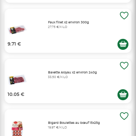
Faux fillet x2 environ 300g
27,75 €/KILO
9.71 €
Bavette Aloyau x2 environ 240g
33,50 €/KILO
10.05 €
Bigard Boulettes au bœuf 15x25g
19,97 €/KILO