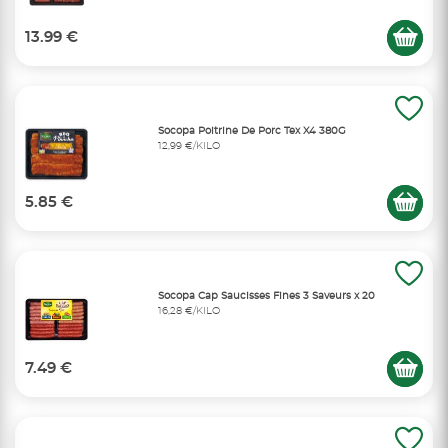
13.99 €
Socopa Poitrine De Porc Tex X4 380G
12,99 €/KILO
5.85 €
Socopa Cap Saucisses Fines 3 Saveurs x 20
16,28 €/KILO
7.49 €