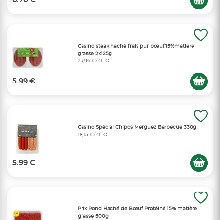
6.70 €
Casino steak haché frais pur bœuf 15%matiere
grasse 2x125g
23,96 €/KILO
5.99 €
Casino Spécial Chipos Merguez Barbecue 330g
18,15 €/KILO
5.99 €
Prix Rond Haché de Bœuf Protéiné 15% matière
grasse 500g