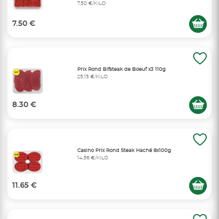
7,50 €/KILO
7.50 €
Prix Rond Bifsteak de Boeuf x3 110g
25,15 €/KILO
8.30 €
Casino Prix Rond Steak Haché 8x100g
14,56 €/KILO
11.65 €