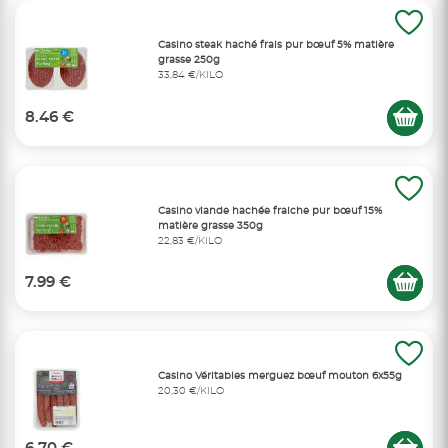
Casino steak haché frais pur bœuf 5% matière
grasse 250g
33,84 €/KILO
8.46 €
Casino viande hachée fraiche pur bœuf 15%
matière grasse 350g
22,83 €/KILO
7.99 €
Casino Véritables merguez bœuf mouton 6x55g
20,30 €/KILO