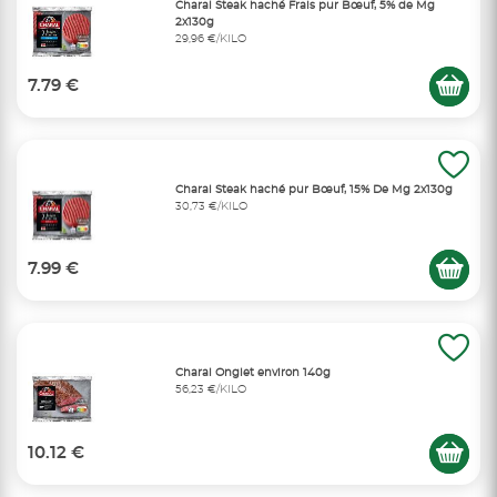
Charal Steak haché Frais pur Bœuf, 5% de Mg
2x130g
29,96 €/KILO
7.79 €
Charal Steak haché pur Bœuf, 15% De Mg 2x130g
30,73 €/KILO
7.99 €
Charal Onglet environ 140g
56,23 €/KILO
10.12 €