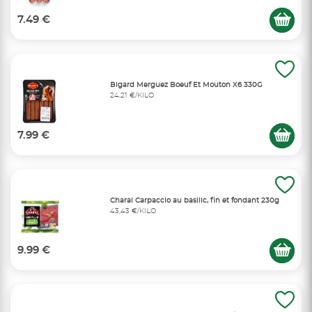
7.49 €
Bigard Merguez Boeuf Et Mouton X6 330G
24,21 €/KILO
7.99 €
Charal Carpaccio au basilic, fin et fondant 230g
43,43 €/KILO
9.99 €