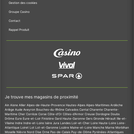
Gestion des cookies
Groupe Casino
Contact
Rappel Produit
Je trouve mes magasins de proximité
Ain
Aisne
Allier
Alpes-de-Haute-Provence
Hautes-Alpes
Alpes-Maritimes
Ardèche
Ariège
Aude
Aveyron
Bouches-du-Rhône
Calvados
Cantal
Charente
Charente-
Maritime
Cher
Corrèze
Corse
Côte-d'Or
Côtes-d'Armor
Creuse
Dordogne
Doubs
Drôme
Eure
Eure-et-Loir
Finistère
Gard
Haute-Garonne
Gers
Gironde
Hérault
Ille-et-
Vilaine
Indre
Indre-et-Loire
Isère
Jura
Landes
Loir-et-Cher
Loire
Haute-Loire
Loire-
Atlantique
Loiret
Lot
Lot-et-Garonne
Lozère
Maine-et-Loire
Manche
Marne
Morbihan
Moselle
Nièvre
Nord
Oise
Orne
Pas-de-Calais
Puy-de-Dôme
Pyrénées-Atlantiques