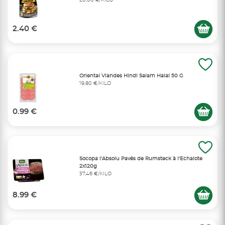
20,00 €/KILO
2.40 €
Oriental Viandes Hindi Salam Halal 50 G
19,80 €/KILO
0.99 €
Socopa l'Absolu Pavés de Rumsteck à l'Echalote
2x120g
37,46 €/KILO
8.99 €