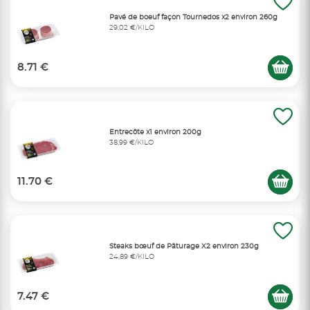
Pavé de boeuf façon Tournedos x2 environ 260g
29,02 €/KILO
8.71 €
Entrecôte x1 environ 200g
38,99 €/KILO
11.70 €
Steaks bœuf de Pâturage X2 environ 230g
24,89 €/KILO
7.47 €