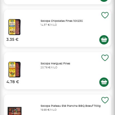
Socopa Chipolatas Fines 10X23G
14,57 €/KILO
3.35 €
Socopa Merguez Fines
20,78 €/KILO
4.78 €
Socopa Plateau Eté Plancha BBQ Boeuf 700g
19,99 €/KILO