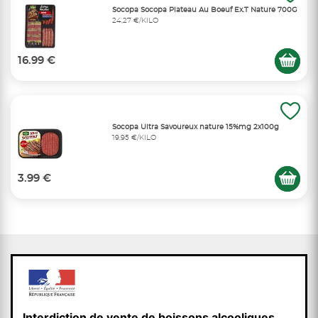
Socopa Socopa Plateau Au Boeuf Ex.T Nature 700G
24,27 €/KILO
16.99 €
Socopa Ultra Savoureux nature 15%mg 2x100g
19,95 €/KILO
3.99 €
Interdiction de vente de boissons alcooliques