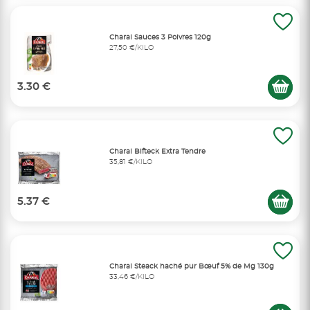
Charal Sauces 3 Poivres 120g
27,50 €/KILO
3.30 €
Charal Bifteck Extra Tendre
35,81 €/KILO
5.37 €
Charal Steack haché pur Bœuf 5% de Mg 130g
33,46 €/KILO