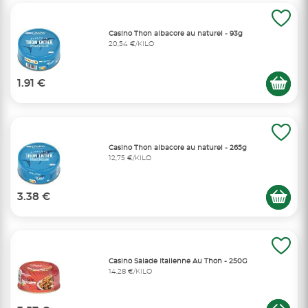
Casino Thon albacore au naturel - 93g
20,54 €/KILO
1.91 €
Casino Thon albacore au naturel - 265g
12,75 €/KILO
3.38 €
Casino Salade Italienne Au Thon - 250G
14,28 €/KILO