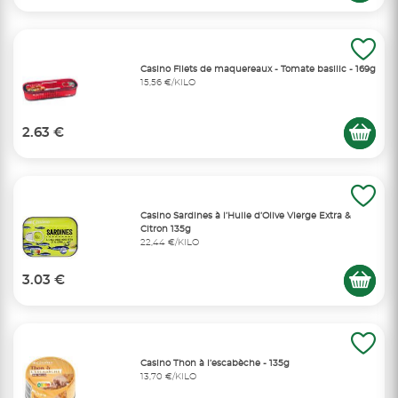
Casino Filets de maquereaux - Tomate basilic - 169g
15,56 €/KILO
2.63 €
Casino Sardines à l’Huile d’Olive Vierge Extra &
Citron 135g
22,44 €/KILO
3.03 €
Casino Thon à l’escabèche - 135g
13,70 €/KILO