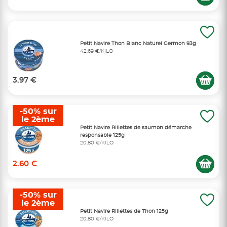
Petit Navire Thon Blanc Naturel Germon 93g
42,69 €/KILO
3.97 €
-50% sur
le 2ème
Petit Navire Rillettes de saumon démarche
responsable 125g
20,80 €/KILO
2.60 €
-50% sur
le 2ème
Petit Navire Rillettes de Thon 125g
20,80 €/KILO