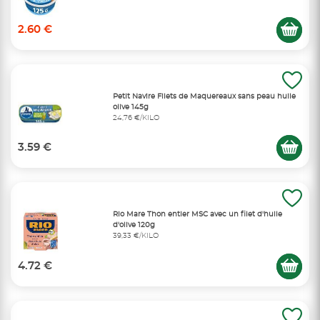
2.60 €
Petit Navire Filets de Maquereaux sans peau huile
olive 145g
24,76 €/KILO
3.59 €
Rio Mare Thon entier MSC avec un filet d'huile
d'olive 120g
39,33 €/KILO
4.72 €