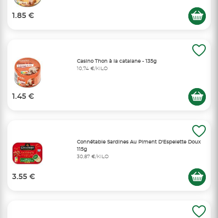
1.85 €
Casino Thon à la catalane - 135g
10,74 €/KILO
1.45 €
Connétable Sardines Au Piment D'Espelette Doux
115g
30,87 €/KILO
3.55 €