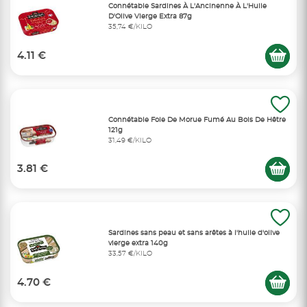
Connétable Sardines À L'Ancinenne À L'Huile
D'Olive Vierge Extra 87g
35,74 €/KILO
4.11 €
Connétable Foie De Morue Fumé Au Bois De Hêtre
121g
31,49 €/KILO
3.81 €
Sardines sans peau et sans arêtes à l'huile d'olive
vierge extra 140g
33,57 €/KILO
4.70 €