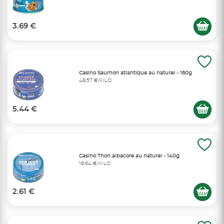
3.69 €
Casino Saumon atlantique au naturel - 160g
48,57 €/KILO
5.44 €
Casino Thon albacore au naturel - 140g
18,64 €/KILO
2.61 €