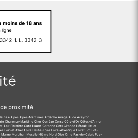
e moins de 18 ans
 ligne.
342-1. L. 3342-3
ité
de proximité
Hautes-Alpes
Alpes-Maritimes
Ardèche
Ariège
Aude
Aveyron
nte
Charente-Maritime
Cher
Corrèze
Corse
Côte-d'Or
Côtes-d'Armor
et-Loir
Finistère
Gard
Haute-Garonne
Gers
Gironde
Hérault
Ille-et-
des
Loir-et-Cher
Loire
Haute-Loire
Loire-Atlantique
Loiret
Lot
Lot-
e
Marne
Morbihan
Moselle
Nièvre
Nord
Oise
Orne
Pas-de-Calais
Puy-