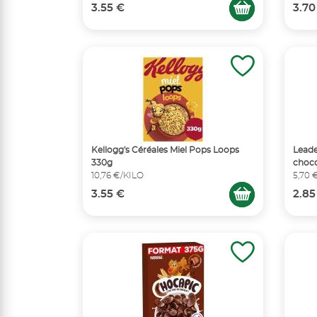
3.55 €
3.70
Kellogg's Céréales Miel Pops Loops
Leade
330g
choco
10,76 €/KILO
5,70 
3.55 €
2.85