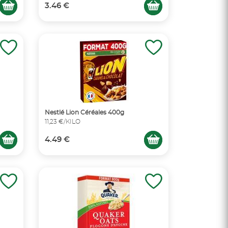
3.46 €
Nestlé Lion Céréales 400g
11,23 €/KILO
4.49 €