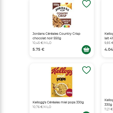
Jordans Céréales Country Crisp
Kello
chocolat noir 550g
lait 4
10,45 €/KILO
9,85 
5.75 €
4.04
Kello
Kellogg's Céréales miel pops 330g
330g
10,76 €/KILO
11,21 