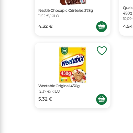
Quake
Nestlé Chocapic Céréales 375g
450g
11,52 €/KILO
10,09
4.32 €
4.54
Weetabix Original 430g
12,37 €/KILO
5.32 €