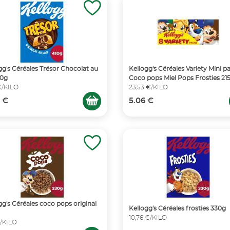
gg's Céréales Trésor Chocolat au
Kellogg's Céréales Variety Mini p
10g
Coco pops Miel Pops Frosties 21
€/KILO
23,53 €/KILO
 €
5.06 €
gg's Céréales coco pops original
Kellogg's Céréales frosties 330g
10,76 €/KILO
€/KILO