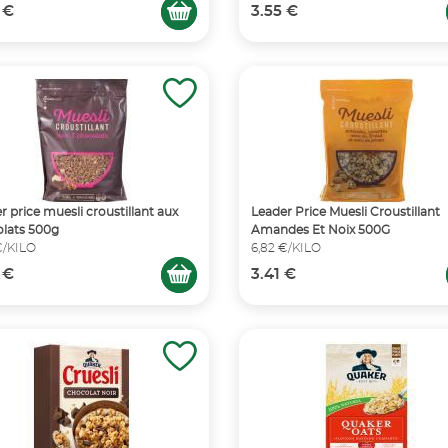
 €
3.55 €
r price muesli croustillant aux
Leader Price Muesli Croustillant
lats 500g
Amandes Et Noix 500G
€/KILO
6,82 €/KILO
 €
3.41 €