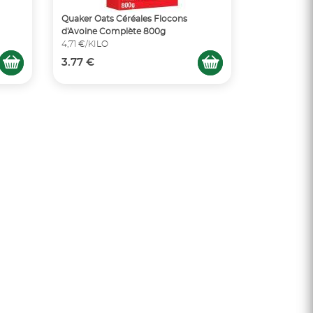
Quaker Oats Céréales Flocons
d'Avoine Complète 800g
4,71 €/KILO
3.77 €