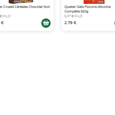
r Cruesli Céréales Chocolat Noir
Quaker Oats Flocons d'Avoine
Complète 550g
 €/KILO
5,07 €/KILO
 €
2.79 €