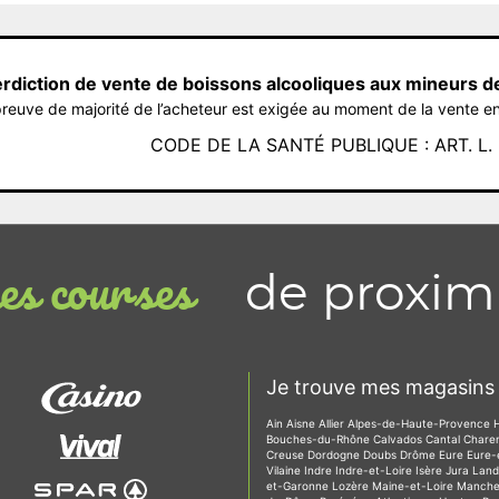
erdiction de vente de boissons alcooliques aux mineurs d
reuve de majorité de l’acheteur est exigée au moment de la vente en
CODE DE LA SANTÉ PUBLIQUE : ART. L. 3
de proxim
s courses
Je trouve mes magasins 
Ain
Aisne
Allier
Alpes-de-Haute-Provence
Bouches-du-Rhône
Calvados
Cantal
Chare
Creuse
Dordogne
Doubs
Drôme
Eure
Eure-
Vilaine
Indre
Indre-et-Loire
Isère
Jura
Lan
et-Garonne
Lozère
Maine-et-Loire
Manch