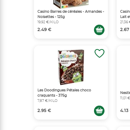
Casino Barres de céréales - Amandes -
Casin
Noisettes - 125g
Lait 
19,92 €/KILO
21,36
2.49 €
2.67
Les Doodingues Pétales choco
Nestl
craquants - 375g
11,01 
7,87 €/KILO
2.95 €
4.13