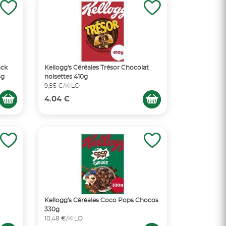
ack
Kellogg's Céréales Trésor Chocolat
5g
noisettes 410g
9,85 €/KILO
4.04 €
Kellogg's Céréales Coco Pops Chocos
330g
10,48 €/KILO