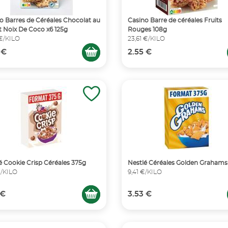
o Barres de Céréales Chocolat au
Casino Barre de céréales Fruits
et Noix De Coco x6 125g
Rouges 108g
 €/KILO
23,61 €/KILO
 €
2.55 €
é Cookie Crisp Céréales 375g
Nestlé Céréales Golden Grahams
€/KILO
9,41 €/KILO
 €
3.53 €