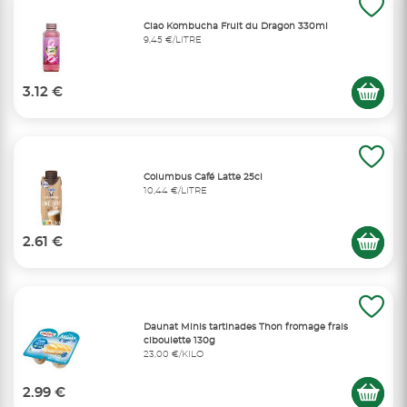
Ciao Kombucha Fruit du Dragon 330ml
9,45 €/LITRE
3.12 €
Columbus Café Latte 25cl
10,44 €/LITRE
2.61 €
Daunat Minis tartinades Thon fromage frais
ciboulette 130g
23,00 €/KILO
2.99 €