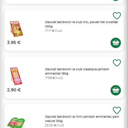
Daunat Sandwich le club XXL poulet roti crudités
230g
17,17 €/KILO
3.95 €
Daunat Sandwich le club classique jambon
emmental 160g
17,58 €/KILO
2.90 €
Daunat Sandwich le mini jambon emmental, pain
nature 130g
23,00 €/KILO