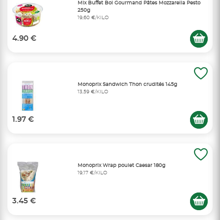
Mix Buffet Bol Gourmand Pâtes Mozzarella Pesto
250g
19,60 €/KILO
4.90 €
Monoprix Sandwich Thon crudités 145g
13,59 €/KILO
1.97 €
Monoprix Wrap poulet Caesar 180g
19,17 €/KILO
3.45 €