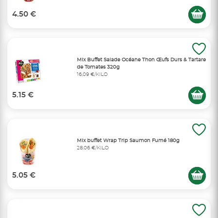
4.50 €
Mix Buffet Salade Océane Thon Œufs Durs & Tartare
de Tomates 320g
16,09 €/KILO
5.15 €
Mix buffet Wrap Trip Saumon Fumé 180g
28,06 €/KILO
5.05 €