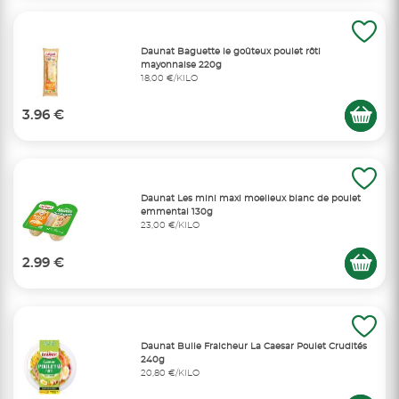
Daunat Baguette le goûteux poulet rôti
mayonnaise 220g
18,00 €/KILO
3.96 €
Daunat Les mini maxi moelleux blanc de poulet
emmental 130g
23,00 €/KILO
2.99 €
Daunat Bulle Fraicheur La Caesar Poulet Crudités
240g
20,80 €/KILO