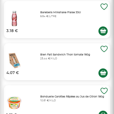
Barebells Milkshake Fraise 33cl
9,64 €/LITRE
3.18 €
Bien Fait Sandwich Thon tomate 160g
25,44 €/KILO
4.07 €
Bonduelle Carottes Râpées au Jus de Citron 180g
10,61 €/KILO