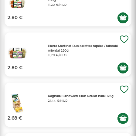
250g
11,20 €/KILO
2.80 €
Pierre Martinet Duo carottes râpées / taboulé
oriental 250g
11,20 €/KILO
2.80 €
Reghalal Sandwich Club Poulet halal 125g
21,44 €/KILO
2.68 €