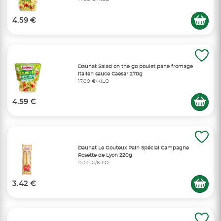
4.59 €
Daunat Salad on the go poulet pane fromage
italien sauce Caesar 270g
17,00 €/KILO
4.59 €
Daunat Le Gouteux Pain Spécial Campagne
Rosette de Lyon 220g
15,55 €/KILO
3.42 €