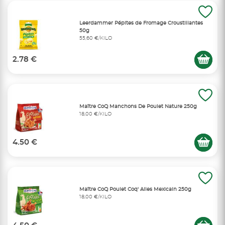
Leerdammer Pépites de Fromage Croustillantes
50g
55,60 €/KILO
2.78 €
Maître CoQ Manchons De Poulet Nature 250g
18,00 €/KILO
4.50 €
Maître CoQ Poulet Coq' Ailes Mexicain 250g
18,00 €/KILO