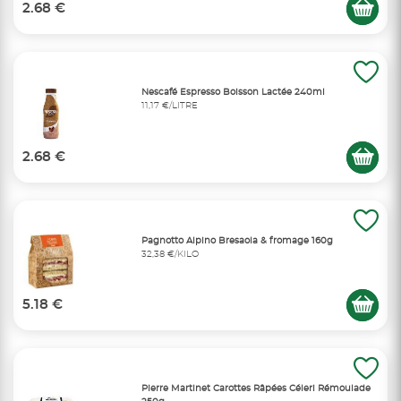
2.68 €
Nescafé Espresso Boisson Lactée 240ml
11,17 €/LITRE
2.68 €
Pagnotto Alpino Bresaola & fromage 160g
32,38 €/KILO
5.18 €
Pierre Martinet Carottes Râpées Céleri Rémoulade