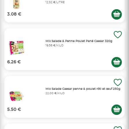
12,32 €/LITRE
3.08 €
Mix Salade & Penne Poulet Pané Caesar 320g
19,56 €/KILO
6.26 €
Mix Salade Caesar penne & poulet rôti et œuf 250g
22,00 €/KILO
5.50 €