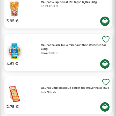
Daunat Wrap poulet rôti façon fajitas 190g
20,79 €/KILO
3.95 €
Daunat Salade bulle fraicheur Thon Œuf crudités
250g
18,44 €/KILO
4.61 €
Daunat Club classique poulet rôti mayonnaise 160g
17,19 €/KILO
2.75 €