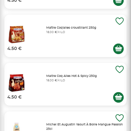
4.50 €
Maître Coq'ailes croustillant 250g
18,00 €/KILO
4.50 €
Maitre Coq Ailes Hot & Spicy 250g
18,00 €/KILO
4.50 €
Michel Et Augustin Yaourt À Boire Mangue Passion
25cl