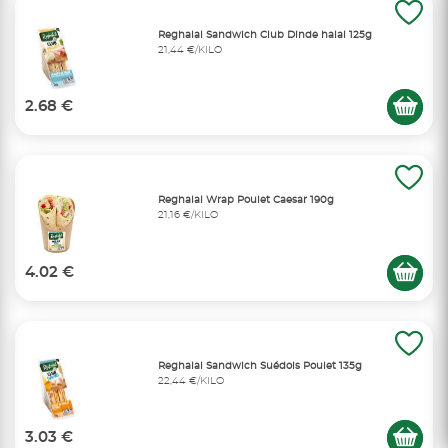
Reghalal Sandwich Club Dinde halal 125g
21,44 €/KILO
2.68 €
Reghalal Wrap Poulet Caesar 190g
21,16 €/KILO
4.02 €
Reghalal Sandwich Suédois Poulet 135g
22,44 €/KILO
3.03 €