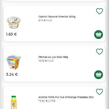
Casino Taboulé Oriental 200g
8,15 €/KILO
1.63 €
Pêches au jus dole 198g
16,36 €/KILO
3.24 €
Andros 100% Pur Jus d'Orange Pressées 25cl
75,60 €/LITRE