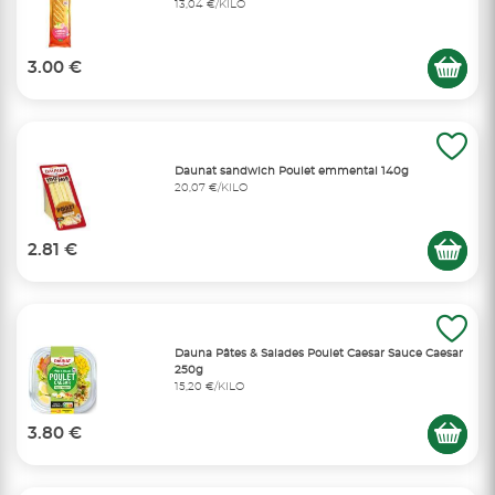
13,04 €/KILO
3.00 €
Daunat sandwich Poulet emmental 140g
20,07 €/KILO
2.81 €
Dauna Pâtes & Salades Poulet Caesar Sauce Caesar
250g
15,20 €/KILO
3.80 €