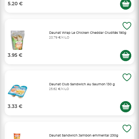
5.20 €
Daunat Wrap Le Chicken Cheddar Crudités 190g
20,79 €/KILO
3.95 €
Daunat Club Sandwich Au Saumon 130 g
25,62 €/KILO
3.33 €
Daunat Sandwich Jambon emmental 230g