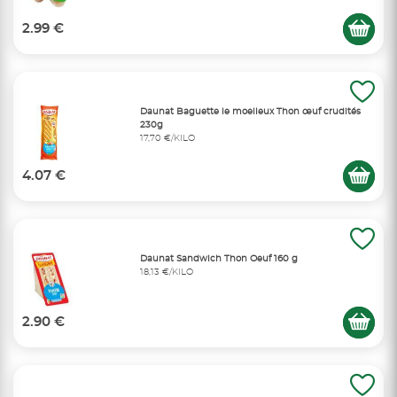
2.99 €
Daunat Baguette le moelleux Thon œuf crudités
230g
17,70 €/KILO
4.07 €
Daunat Sandwich Thon Oeuf 160 g
18,13 €/KILO
2.90 €