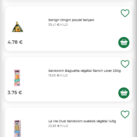
Sonigri Onigiri poulet teriyaki
35,41 €/KILO
4.78 €
Sandwich Baguette végétal Ranch Lover 230g
16,30 €/KILO
3.75 €
La Vie Club Sandwich suédois végétal 145g
23,93 €/KILO