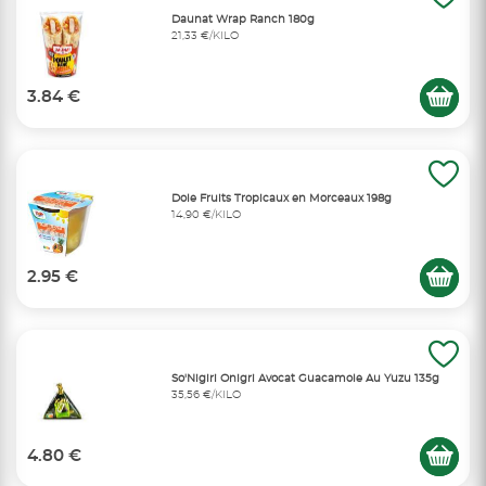
Daunat Wrap Ranch 180g
21,33 €/KILO
3.84 €
Dole Fruits Tropicaux en Morceaux 198g
14,90 €/KILO
2.95 €
So'Nigiri Onigri Avocat Guacamole Au Yuzu 135g
35,56 €/KILO
4.80 €