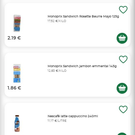
Monoprix Sandwich Rosette Beurre Mayo 125g
17,52 €/KILO
2.19 €
Monoprix Sandwich jambon emmental 145g
12,83 €/KILO
1.86 €
Nescafé latte cappuccino 240ml
11,17 €/LITRE