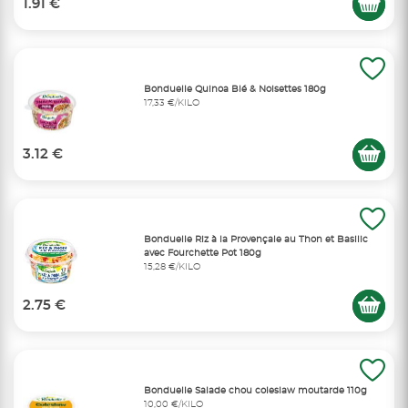
1.91 €
Bonduelle Quinoa Blé & Noisettes 180g
17,33 €/KILO
3.12 €
Bonduelle Riz à la Provençale au Thon et Basilic
avec Fourchette Pot 180g
15,28 €/KILO
2.75 €
Bonduelle Salade chou coleslaw moutarde 110g
10,00 €/KILO