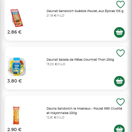
Daunat Sandwich Suédois Poulet, Aux Épices 135 g
21,19 €/KILO
2.86 €
Daunat Salade de Pâtes Gourmet Thon 250g
15,20 €/KILO
3.80 €
Dauna Sandwich le Moelleux - Poulet Rôti Crudité
et Mayonnaise 230g
12,61 €/KILO
2.90 €