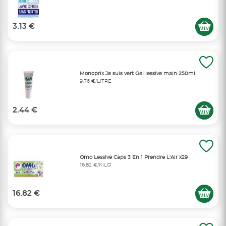
3.13 €
Monoprix Je suis vert Gel lessive main 250ml
9,76 €/LITRE
2.44 €
Omo Lessive Caps 3 En 1 Prendre L'Air x29
16,82 €/KILO
16.82 €