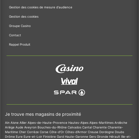
Gestion des cookies de mesure d'audience
Gestion des cookies
Groupe Casino
Contact
Rappel Produit
Je trouve mes magasins de proximité
Ain
Aisne
Allier
Alpes-de-Haute-Provence
Hautes-Alpes
Alpes-Maritimes
Ardèche
Ariège
Aude
Aveyron
Bouches-du-Rhône
Calvados
Cantal
Charente
Charente-
Maritime
Cher
Corrèze
Corse
Côte-d'Or
Côtes-d'Armor
Creuse
Dordogne
Doubs
Drôme
Eure
Eure-et-Loir
Finistère
Gard
Haute-Garonne
Gers
Gironde
Hérault
Ille-et-