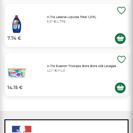
X-Tra Lessive Liquide Total 1,215L
6,37 €/LITRE
7.74 €
X-Tra Evasion Triocaps Bora Bora x28 Lavages
42,11 €/KILO
14.15 €