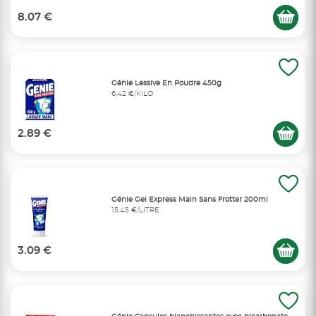
8.07 €
Génie Lessive En Poudre 450g
6,42 €/KILO
2.89 €
Génie Gel Express Main Sans Frotter 200ml
15,45 €/LITRE
3.09 €