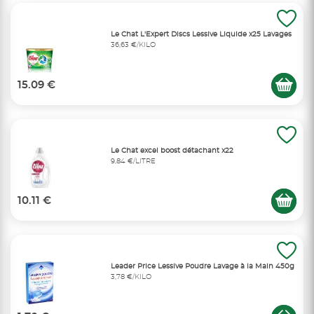
Le Chat L'Expert Discs Lessive Liquide x25 Lavages
36,63 €/KILO
15.09 €
Le Chat excel boost détachant x22
9,84 €/LITRE
10.11 €
Leader Price Lessive Poudre Lavage à la Main 450g
3,78 €/KILO