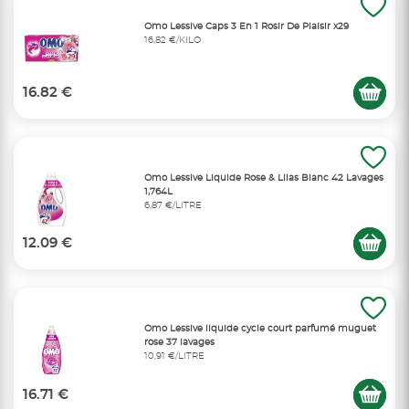
Omo Lessive Caps 3 En 1 Rosir De Plaisir x29
16,82 €/KILO
16.82 €
Omo Lessive Liquide Rose & Lilas Blanc 42 Lavages
1,764L
6,87 €/LITRE
12.09 €
Omo Lessive liquide cycle court parfumé muguet
rose 37 lavages
10,91 €/LITRE
16.71 €