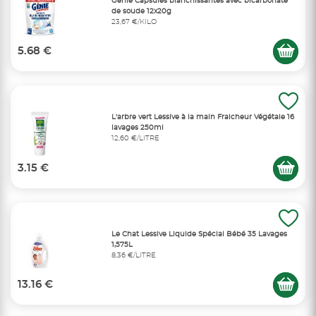
Génie Capsules blanchissantes avec bicarbonate
de soude 12x20g
23,67 €/KILO
5.68 €
L'arbre vert Lessive à la main Fraicheur Végétale 16
lavages 250ml
12,60 €/LITRE
3.15 €
Le Chat Lessive Liquide Spécial Bébé 35 Lavages
1,575L
8,36 €/LITRE
13.16 €