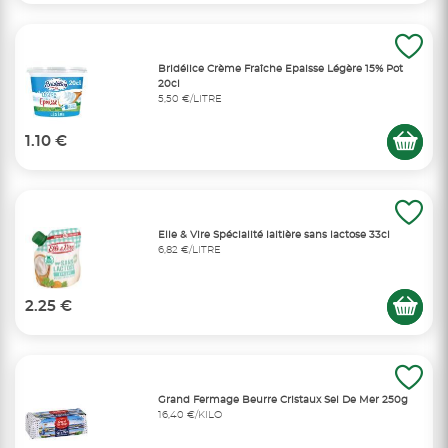
Bridélice Crème Fraîche Epaisse Légère 15% Pot
20cl
5,50 €/LITRE
1.10 €
Elle & Vire Spécialité laitière sans lactose 33cl
6,82 €/LITRE
2.25 €
Grand Fermage Beurre Cristaux Sel De Mer 250g
16,40 €/KILO