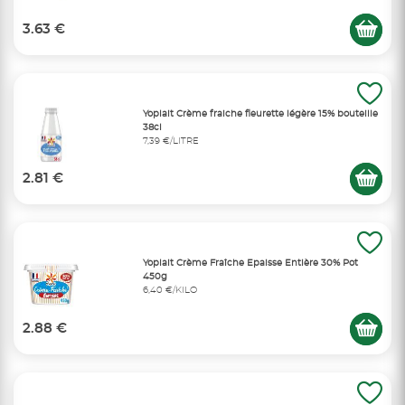
3.63 €
Yoplait Crème fraiche fleurette légère 15% bouteille
38cl
7,39 €/LITRE
2.81 €
Yoplait Crème Fraîche Epaisse Entière 30% Pot
450g
6,40 €/KILO
2.88 €