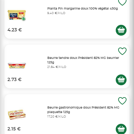
Planta Fin margarine doux 100% végétal 450g
9,40 €/KILO
4.23 €
Beurre tendre doux Président 82% MG beurrier
125g
21,84 €/KILO
2.73 €
Beurre gastronomique doux Président 82% MG
plaquette 125g
17,20 €/KILO
2.15 €