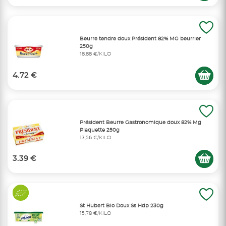
Beurre tendre doux Président 82% MG beurrier
250g
18,88 €/KILO
4.72 €
Président Beurre Gastronomique doux 82% Mg
Plaquette 250g
13,56 €/KILO
3.39 €
St Hubert Bio Doux Ss Hdp 230g
15,78 €/KILO