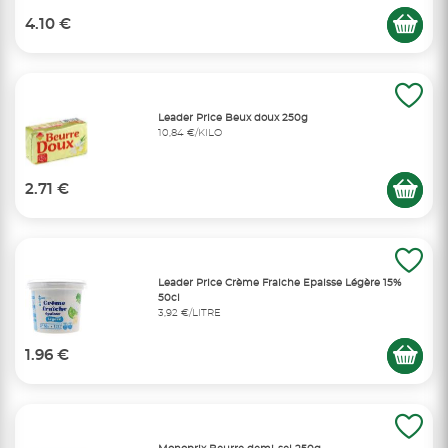
4.10 €
Leader Price Beux doux 250g
10,84 €/KILO
2.71 €
Leader Price Crème Fraiche Epaisse Légère 15%
50cl
3,92 €/LITRE
1.96 €