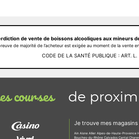
erdiction de vente de boissons alcooliques aux mineurs d
reuve de majorité de l’acheteur est exigée au moment de la vente en
CODE DE LA SANTÉ PUBLIQUE : ART. L. 3
de proxim
s courses
Je trouve mes magasins 
Ain
Aisne
Allier
Alpes-de-Haute-Provence
Bouches-du-Rhône
Calvados
Cantal
Chare