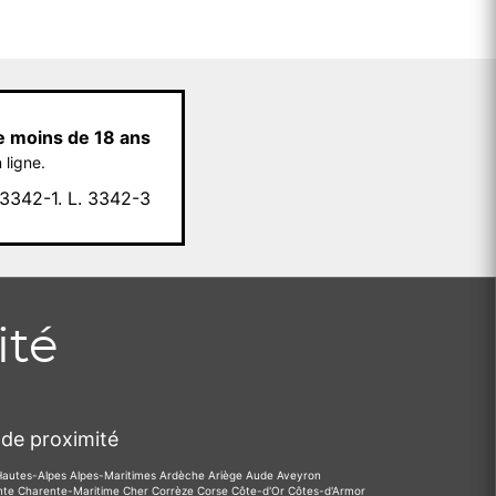
e moins de 18 ans
 ligne.
342-1. L. 3342-3
ité
de proximité
Hautes-Alpes
Alpes-Maritimes
Ardèche
Ariège
Aude
Aveyron
nte
Charente-Maritime
Cher
Corrèze
Corse
Côte-d'Or
Côtes-d'Armor