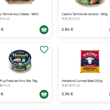
o Terrine Aux Cèpes - 180G
Casino Terrine de canard - 180g
 €/KILO
16,33 €/KILO
 €
2.94 €
f Le Paté de Porc Bio 76g
Hereford Corned Beef 200g
 €/KILO
16,80 €/KILO
 €
3.36 €