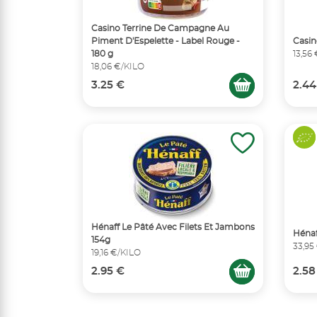
Casino Terrine De Campagne Au
Piment D'Espelette - Label Rouge -
Casin
180 g
13,56
18,06 €/KILO
3.25 €
2.44
Hénaff Le Pâté Avec Filets Et Jambons
Hénaf
154g
33,95
19,16 €/KILO
2.95 €
2.58