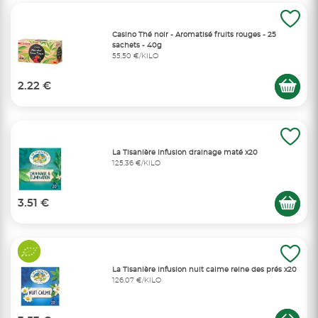
Casino Thé noir - Aromatisé fruits rouges - 25
sachets - 40g
55,50 €/KILO
2.22 €
La Tisanière Infusion drainage maté x20
125,36 €/KILO
3.51 €
La Tisanière Infusion nuit calme reine des prés x20
126,07 €/KILO