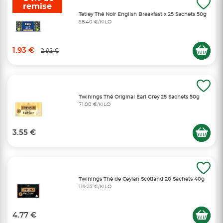
remise
Tetley Thé Noir English Breakfast x 25 Sachets 50g
58,40 €/KILO
1.93 €
2.92 €
Twinings Thé Original Earl Grey 25 Sachets 50g
71,00 €/KILO
3.55 €
Twinings Thé de Ceylan Scotland 20 Sachets 40g
119,25 €/KILO
4.77 €