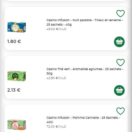
Casino Infusion - Nuit paisible - Tilleul et verveine -
25 sachets - 40g
45,00 €/KILO
1.80 €
Casino Thé vert - Aromatisé agrumes - 25 sachets -
50g
42,60 €/KILO
2.13 €
Casino Infusion - Pomme Cannelle - 25 Sachets -
40G
72,00 €/KILO