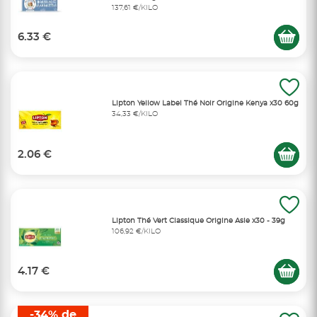
137,61 €/KILO
6.33 €
Lipton Yellow Label Thé Noir Origine Kenya x30 60g
34,33 €/KILO
2.06 €
Lipton Thé Vert Classique Origine Asie x30 - 39g
106,92 €/KILO
4.17 €
-34% de