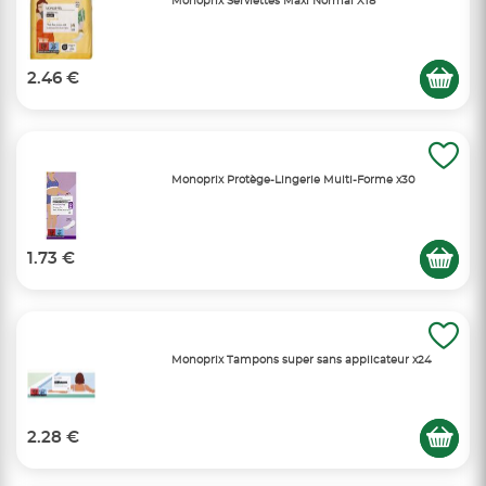
Monoprix Serviettes Maxi Normal X18
2.46 €
Monoprix Protège-Lingerie Multi-Forme x30
1.73 €
Monoprix Tampons super sans applicateur x24
2.28 €