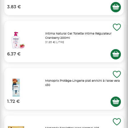
3.83 €
Intima Natural Gel Toilette Intime Régulateur
Cranberry 200ml
31,85 €/LITRE
6.37 €
Monoprix Protège-Lingerie plat enrichi à l'aloe vera
x30
1.72 €