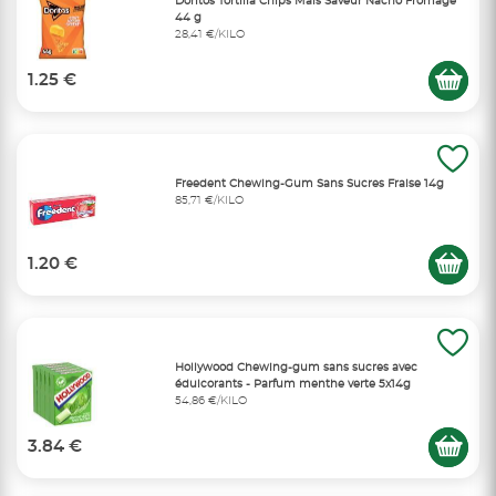
Doritos Tortilla Chips Maïs Saveur Nacho Fromage
44 g
28,41 €/KILO
1.25 €
Freedent Chewing-Gum Sans Sucres Fraise 14g
85,71 €/KILO
1.20 €
Hollywood Chewing-gum sans sucres avec
édulcorants - Parfum menthe verte 5x14g
54,86 €/KILO
3.84 €