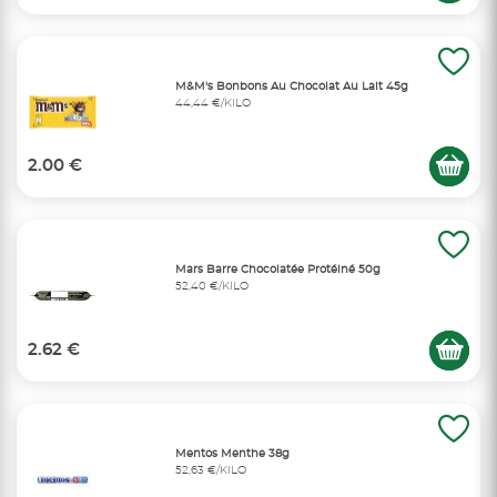
M&M's Bonbons Au Chocolat Au Lait 45g
44,44 €/KILO
2.00 €
Mars Barre Chocolatée Protéiné 50g
52,40 €/KILO
2.62 €
Mentos Menthe 38g
52,63 €/KILO