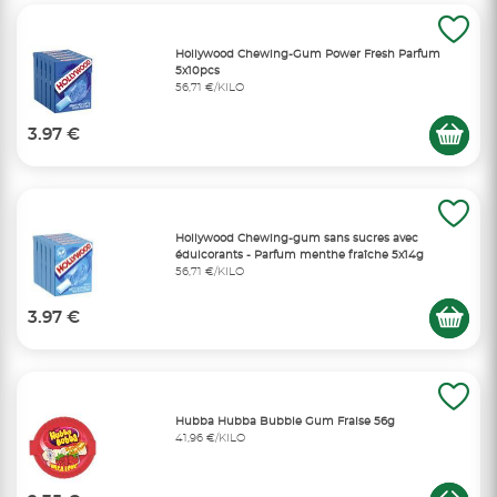
Hollywood Chewing-Gum Power Fresh Parfum
5x10pcs
56,71 €/KILO
3.97 €
Hollywood Chewing-gum sans sucres avec
édulcorants - Parfum menthe fraîche 5x14g
56,71 €/KILO
3.97 €
Hubba Hubba Bubble Gum Fraise 56g
41,96 €/KILO