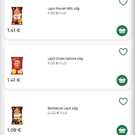
Lay's Poulet Rôti 45g
31,33 €/KILO
1.41 €
Lay's Chips Nature 45g
31,33 €/KILO
1.41 €
Barbecue Lay's 45g
24,22 €/KILO
1.09 €