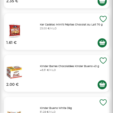
2.35 €
Ker Cadélac Mini'S Pépites Chocolat Au Lait 70 g
23,00 €/KILO
1.61 €
Kinder Barres Chocolatées Kinder Bueno 43 g
46,51 €/KILO
2.00 €
Kinder Bueno White 39g
51,28 €/KILO