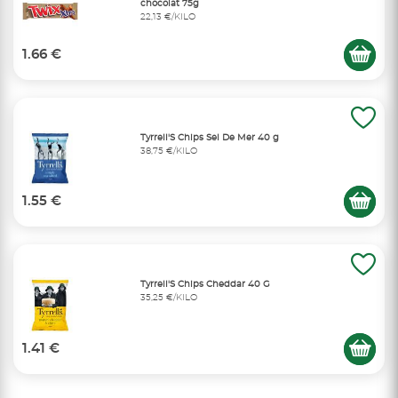
chocolat 75g
22,13 €/KILO
1.66 €
Tyrrell'S Chips Sel De Mer 40 g
38,75 €/KILO
1.55 €
Tyrrell'S Chips Cheddar 40 G
35,25 €/KILO
1.41 €