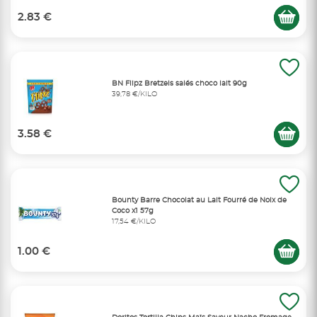
2.83 €
BN Flipz Bretzels salés choco lait 90g
39,78 €/KILO
3.58 €
Bounty Barre Chocolat au Lait Fourré de Noix de
Coco x1 57g
17,54 €/KILO
1.00 €