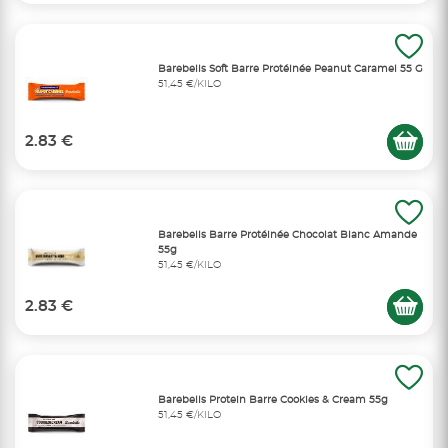
Barebells Soft Barre Protéinée Peanut Caramel 55 G
51,45 €/KILO
2.83 €
Barebells Barre Protéinée Chocolat Blanc Amande
55g
51,45 €/KILO
2.83 €
Barebells Protein Barre Cookies & Cream 55g
51,45 €/KILO