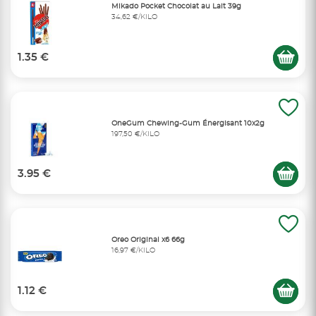
Mikado Pocket Chocolat au Lait 39g
34,62 €/KILO
1.35 €
OneGum Chewing-Gum Énergisant 10x2g
197,50 €/KILO
3.95 €
Oreo Original x6 66g
16,97 €/KILO
1.12 €