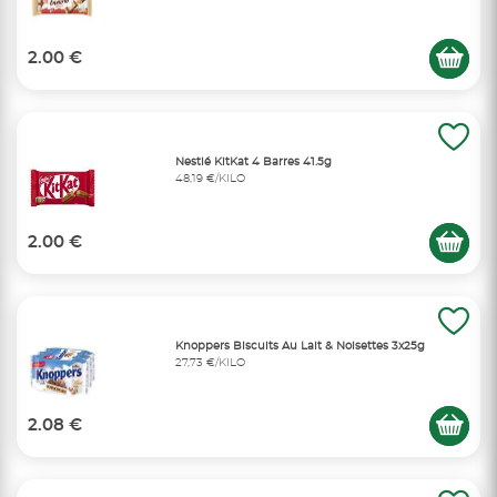
2.00 €
Nestlé KitKat 4 Barres 41.5g
48,19 €/KILO
2.00 €
Knoppers Biscuits Au Lait & Noisettes 3x25g
27,73 €/KILO
2.08 €