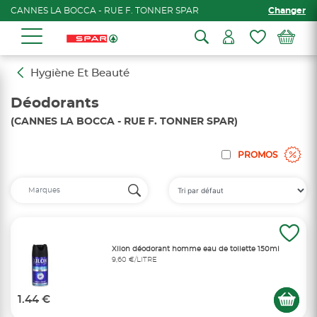
CANNES LA BOCCA - RUE F. TONNER SPAR
Changer
Hygiène Et Beauté
Déodorants
(CANNES LA BOCCA - RUE F. TONNER SPAR)
PROMOS
Xilon déodorant homme eau de toilette 150ml
9,60 €/LITRE
1.44 €