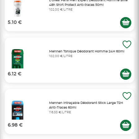
L'Oréal Paris Men Expert Déodorant Homme Bille
48h Shirt Protect Anti-traces 50ml
102,00 €/LITRE
5.10 €
Mennen Tonique Déodorant Homme 24H 60ml
102,00 €/LITRE
6.12 €
Mennen Intraçable Déodorant Stick Large 72H
Anti-Traces 60ml
116,33 €/LITRE
6.98 €