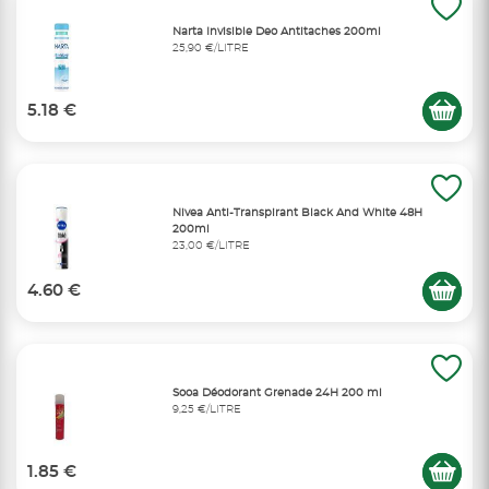
Narta Invisible Deo Antitaches 200ml
25,90 €/LITRE
5.18 €
Nivea Anti-Transpirant Black And White 48H
200ml
23,00 €/LITRE
4.60 €
Sooa Déodorant Grenade 24H 200 ml
9,25 €/LITRE
1.85 €