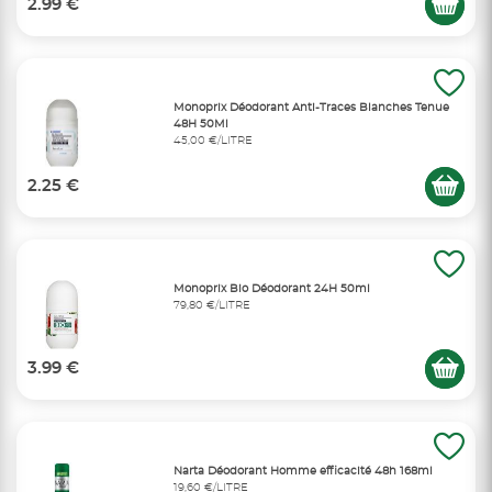
2.99 €
Monoprix Déodorant Anti-Traces Blanches Tenue
48H 50Ml
45,00 €/LITRE
2.25 €
Monoprix Bio Déodorant 24H 50ml
79,80 €/LITRE
3.99 €
Narta Déodorant Homme efficacité 48h 168ml
19,60 €/LITRE