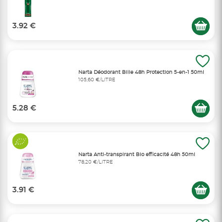
3.92 €
Narta Déodorant Bille 48h Protection 5-en-1 50ml
105,60 €/LITRE
5.28 €
Narta Anti-transpirant Bio efficacité 48h 50ml
78,20 €/LITRE
3.91 €