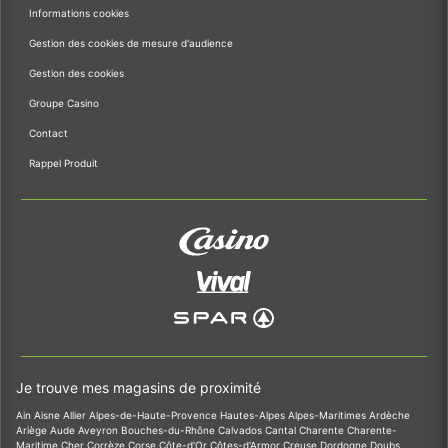
Informations cookies
Gestion des cookies de mesure d'audience
Gestion des cookies
Groupe Casino
Contact
Rappel Produit
Je trouve mes magasins de proximité
Ain
Aisne
Allier
Alpes-de-Haute-Provence
Hautes-Alpes
Alpes-Maritimes
Ardèche
Ariège
Aude
Aveyron
Bouches-du-Rhône
Calvados
Cantal
Charente
Charente-
Maritime
Cher
Corrèze
Corse
Côte-d'Or
Côtes-d'Armor
Creuse
Dordogne
Doubs