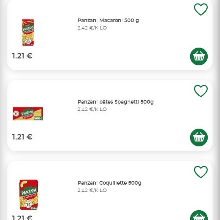
Panzani Macaroni 500 g
2,42 €/KILO
1.21 €
Panzani pâtes Spaghetti 500g
2,42 €/KILO
1.21 €
Panzani Coquillette 500g
2,42 €/KILO
1.21 €