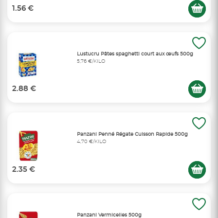
1.56 €
Lustucru Pâtes spaghetti court aux œufs 500g
5,76 €/KILO
2.88 €
Panzani Penné Régate Cuisson Rapide 500g
4,70 €/KILO
2.35 €
Panzani Vermicelles 500g