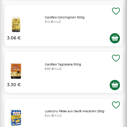
Garofalo Conchiglioni 500g
6,12 €/KILO
3.06 €
Garofalo Tagliatelle 500g
6,60 €/KILO
3.30 €
Lustucru Pâtes aux Oeufs Macaroni 250g
6,24 €/KILO