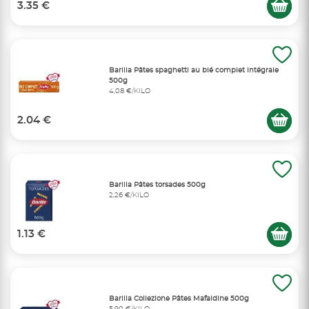
3.35 €
Barilla Pâtes spaghetti au blé complet intégrale
500g
4,08 €/KILO
2.04 €
Barilla Pâtes torsades 500g
2,26 €/KILO
1.13 €
Barilla Collezione Pâtes Mafaldine 500g