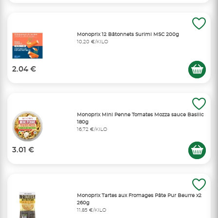
Monoprix 12 Bâtonnets Surimi MSC 200g
10,20 €/KILO
2.04 €
Monoprix Mini Penne Tomates Mozza sauce Basilic
180g
16,72 €/KILO
3.01 €
Monoprix Tartes aux Fromages Pâte Pur Beurre x2
260g
11,85 €/KILO