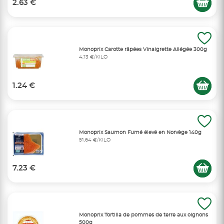
2.63 €
Monoprix Carotte râpées Vinaigrette Allégée 300g
4,13 €/KILO
1.24 €
Monoprix Saumon Fumé élevé en Norvège 140g
51,64 €/KILO
7.23 €
Monoprix Tortilla de pommes de terre aux oignons
500g