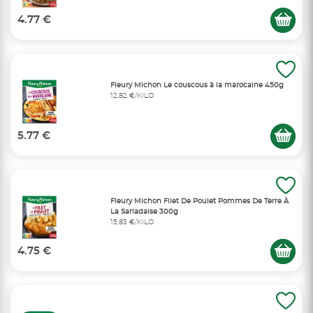
4.77 €
Fleury Michon Le couscous à la marocaine 450g
12,82 €/KILO
5.77 €
Fleury Michon Filet De Poulet Pommes De Terre À
La Sarladaise 300g
15,83 €/KILO
4.75 €