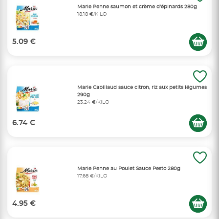
Marie Penne saumon et crème d'épinards 280g
18,18 €/KILO
5.09 €
Marie Cabillaud sauce citron, riz aux petits légumes
290g
23,24 €/KILO
6.74 €
Marie Penne au Poulet Sauce Pesto 280g
17,68 €/KILO
4.95 €