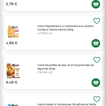
5.78 €
Marie Tagliatelles À La Carbonara Aux Lardons
Fumés & Crème Fraîche 330g
14,73 €/KILO
4.86 €
Marie Paupiette de veau et d'une jardinière de
légumes 300g
21,60 €/KILO
6.48 €
Marie Poisson à l'Andalouse, Riz safrane et Petits