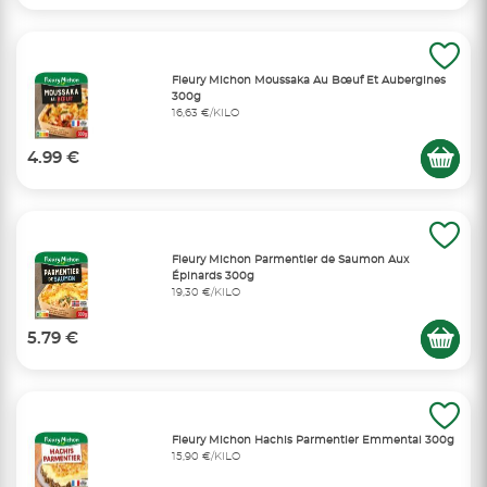
Fleury Michon Moussaka Au Bœuf Et Aubergines
300g
16,63 €/KILO
4.99 €
Fleury Michon Parmentier de Saumon Aux
Épinards 300g
19,30 €/KILO
5.79 €
Fleury Michon Hachis Parmentier Emmental 300g
15,90 €/KILO