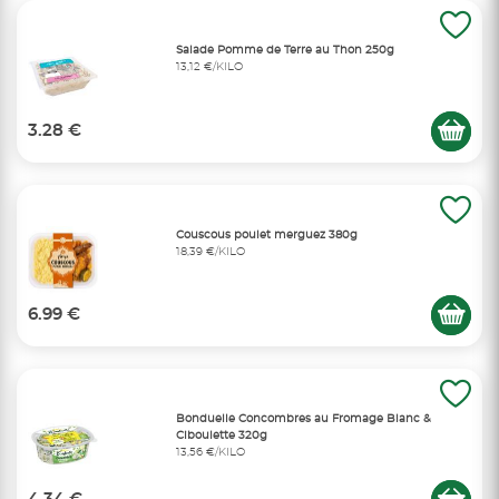
Salade Pomme de Terre au Thon 250g
13,12 €/KILO
3.28 €
Couscous poulet merguez 380g
18,39 €/KILO
6.99 €
Bonduelle Concombres au Fromage Blanc &
Ciboulette 320g
13,56 €/KILO