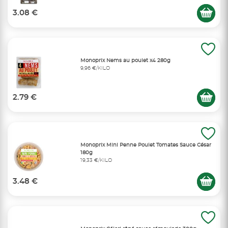
3.08 €
Monoprix Nems au poulet x4 280g
9,96 €/KILO
2.79 €
Monoprix Mini Penne Poulet Tomates Sauce César
180g
19,33 €/KILO
3.48 €