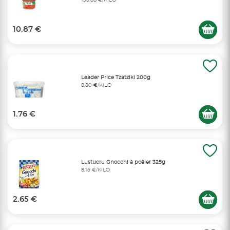
135,88 €/KILO
10.87 €
Leader Price Tzatziki 200g
8,80 €/KILO
1.76 €
Lustucru Gnocchi à poêler 325g
8,15 €/KILO
2.65 €