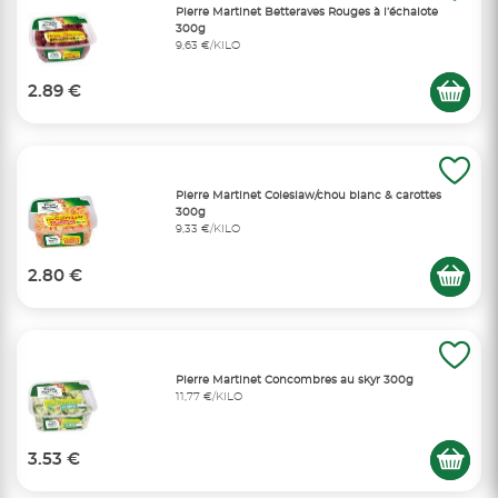
Pierre Martinet Betteraves Rouges à l’échalote
300g
9,63 €/KILO
2.89 €
Pierre Martinet Coleslaw/chou blanc & carottes
300g
9,33 €/KILO
2.80 €
Pierre Martinet Concombres au skyr 300g
11,77 €/KILO
3.53 €