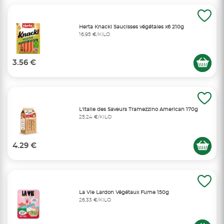
Herta Knacki Saucisses végétales x6 210g
16,95 €/KILO
3.56 €
L'italie des Saveurs Tramezzino American 170g
25,24 €/KILO
4.29 €
La Vie Lardon Végétaux Fume 150g
26,33 €/KILO