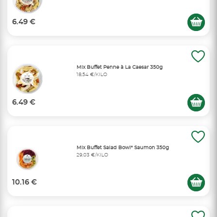
6.49 €
Mix Buffet Penne à La Caesar 350g
18,54 €/KILO
6.49 €
Mix Buffet Salad Bowl* Saumon 350g
29,03 €/KILO
10.16 €