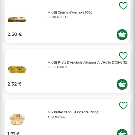
Micéli Crème d'Anchois 100g
25,00 €/KILO
2.50 €
Micéli Filets D'Anchois Allonges A L'Huile D'Olive 32
72,50 €/KILO
2.32 €
Mix buffet Taboulé Oriental 300g
5,70 €/KILO
1.71 €