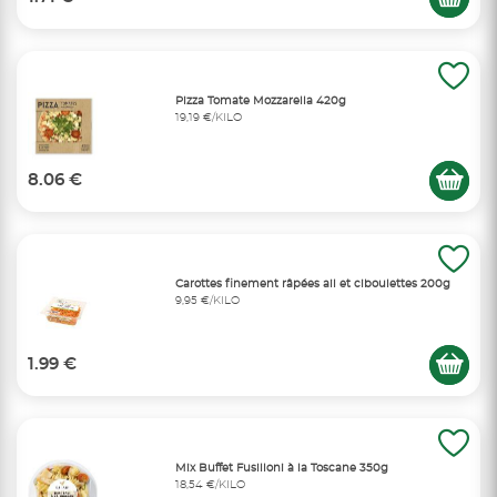
Pizza Tomate Mozzarella 420g
19,19 €/KILO
8.06 €
Carottes finement râpées ail et ciboulettes 200g
9,95 €/KILO
1.99 €
Mix Buffet Fusilloni à la Toscane 350g
18,54 €/KILO