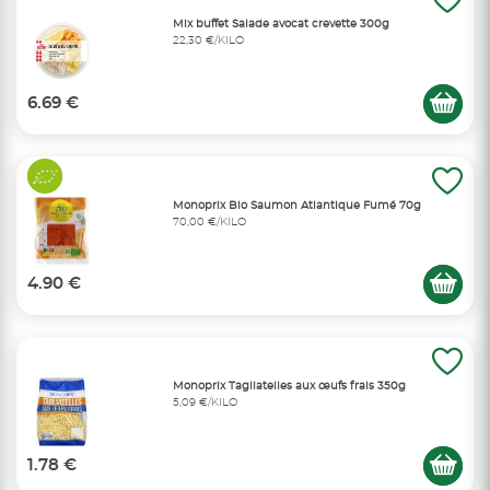
Mix buffet Salade avocat crevette 300g
22,30 €/KILO
6.69 €
Monoprix Bio Saumon Atlantique Fumé 70g
70,00 €/KILO
4.90 €
Monoprix Tagliatelles aux œufs frais 350g
5,09 €/KILO
1.78 €