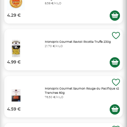
8,58 €/KILO
4.29 €
Monoprix Gourmet Ravioli Ricotta Truffe 230g
21,70 €/KILO
4.99 €
Monoprix Gourmet Saumon Rouge du Pacifique x2
Tranches 60g
76,50 €/KILO
4.59 €