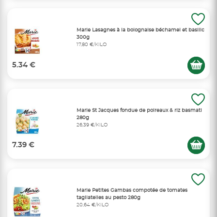
Marie Lasagnes à la bolognaise béchamel et basilic
300g
17,80 €/KILO
5.34 €
Marie St Jacques fondue de poireaux & riz basmati
280g
26,39 €/KILO
7.39 €
Marie Petites Gambas compotée de tomates
tagliatelles au pesto 280g
20,64 €/KILO