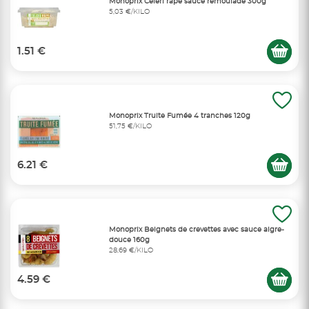
Monoprix Céleri râpé sauce rémoulade 300g
5,03 €/KILO
1.51 €
Monoprix Truite Fumée 4 tranches 120g
51,75 €/KILO
6.21 €
Monoprix Beignets de crevettes avec sauce aigre-
douce 160g
28,69 €/KILO
4.59 €