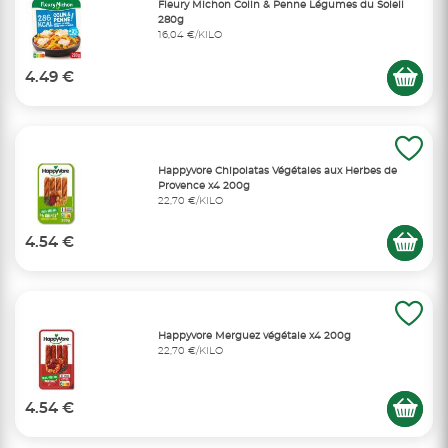
Fleury Michon Colin & Penne Légumes du Soleil
280g
16,04 €/KILO
4.49 €
Happyvore Chipolatas Végétales aux Herbes de
Provence x4 200g
22,70 €/KILO
4.54 €
Happyvore Merguez végétale x4 200g
22,70 €/KILO
4.54 €