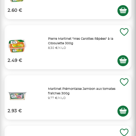
2.60 €
Pierre Martinet "Mes Carottes Râpées" à la
Ciboulette 300g
8,30 €/KILO
2.49 €
Martinet Piémontaise Jambon aux tomates
fraîches 300g
9,77 €/KILO
2.93 €