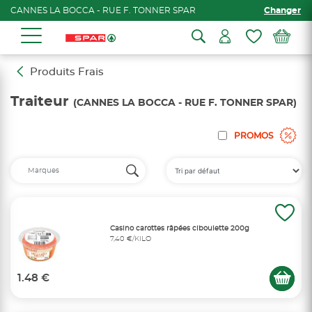
CANNES LA BOCCA - RUE F. TONNER SPAR
Changer
Produits Frais
Traiteur
(CANNES LA BOCCA - RUE F. TONNER SPAR)
PROMOS
Casino carottes râpées ciboulette 200g
7,40 €/KILO
1.48 €