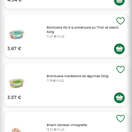
4.34 €
Bonduelle Riz à la provençale au Thon et basilic
320g
11,47 €/KILO
3.67 €
Bronduelle Macédoine de légumes 320g
11,16 €/KILO
3.57 €
Brient Cervelas Vinaigrette
13,12 €/KILO