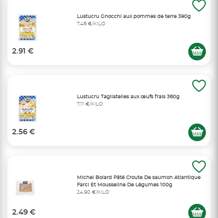
Lustucru Gnocchi aux pommes de terre 390g
7,46 €/KILO
2.91 €
Lustucru Tagliatelles aux œufs frais 360g
7,11 €/KILO
2.56 €
Michel Bolard Pâté Croute De saumon Atlantique
Farci Et Mousseline De Légumes 100g
24,90 €/KILO
2.49 €