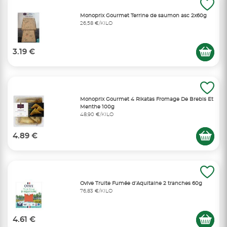
Monoprix Gourmet Terrine de saumon asc 2x60g
26,58 €/KILO
3.19 €
Monoprix Gourmet 4 Rikatas Fromage De Brebis Et
Menthe 100g
48,90 €/KILO
4.89 €
Ovive Truite Fumée d’Aquitaine 2 tranches 60g
76,83 €/KILO
4.61 €