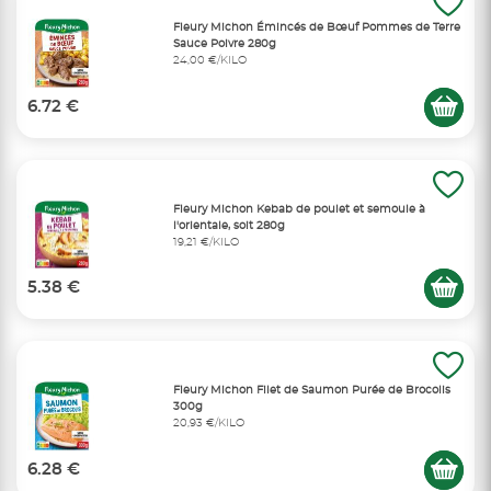
Fleury Michon Émincés de Bœuf Pommes de Terre
Sauce Poivre 280g
24,00 €/KILO
6.72 €
Fleury Michon Kebab de poulet et semoule à
l'orientale, soit 280g
19,21 €/KILO
5.38 €
Fleury Michon Filet de Saumon Purée de Brocolis
300g
20,93 €/KILO
6.28 €