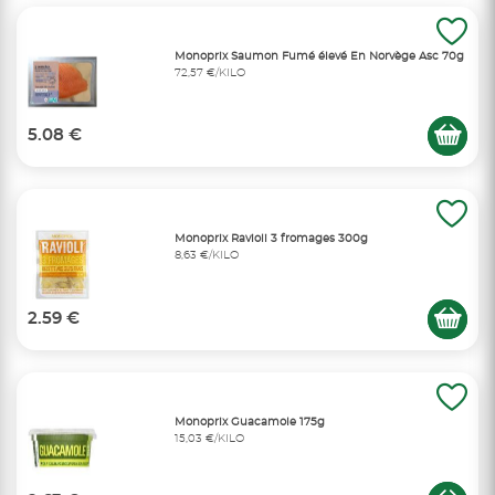
Monoprix Saumon Fumé élevé En Norvège Asc 70g
72,57 €/KILO
5.08 €
Monoprix Ravioli 3 fromages 300g
8,63 €/KILO
2.59 €
Monoprix Guacamole 175g
15,03 €/KILO