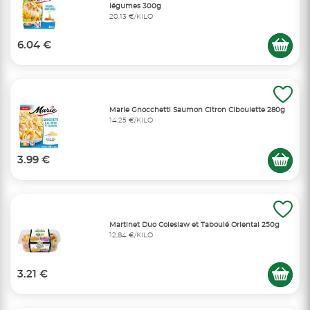
légumes 300g
20,13 €/KILO
6.04 €
Marie Gnocchetti Saumon Citron Ciboulette 280g
14,25 €/KILO
3.99 €
Martinet Duo Coleslaw et Taboulé Oriental 250g
12,84 €/KILO
3.21 €