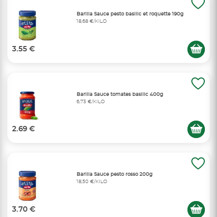
Barilla Sauce pesto basilic et roquette 190g
18,68 €/KILO
3.55 €
Barilla Sauce tomates basilic 400g
6,73 €/KILO
2.69 €
Barilla Sauce pesto rosso 200g
18,50 €/KILO
3.70 €