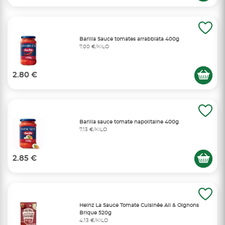
Barilla Sauce tomates arrabbiata 400g
7,00 €/KILO
2.80 €
Barilla sauce tomate napolitaine 400g
7,13 €/KILO
2.85 €
Heinz La Sauce Tomate Cuisinée Ail & Oignons
Brique 520g
4,13 €/KILO