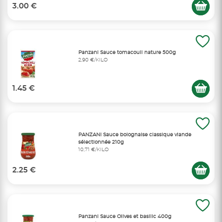
3.00 €
Panzani Sauce tomacouli nature 500g
2,90 €/KILO
1.45 €
PANZANI Sauce bolognaise classique viande
sélectionnée 210g
10,71 €/KILO
2.25 €
Panzani Sauce Olives et basilic 400g