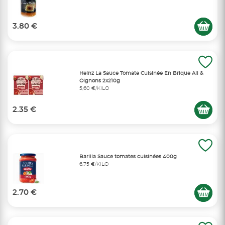
3.80 €
Heinz La Sauce Tomate Cuisinée En Brique Ail &
Oignons 2x210g
5,60 €/KILO
2.35 €
Barilla Sauce tomates cuisinées 400g
6,75 €/KILO
2.70 €