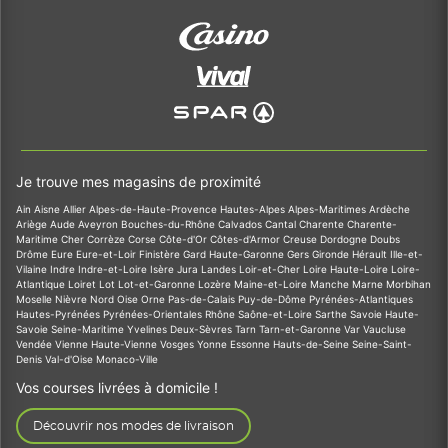
Je trouve mes magasins de proximité
Ain
Aisne
Allier
Alpes-de-Haute-Provence
Hautes-Alpes
Alpes-Maritimes
Ardèche
Ariège
Aude
Aveyron
Bouches-du-Rhône
Calvados
Cantal
Charente
Charente-
Maritime
Cher
Corrèze
Corse
Côte-d'Or
Côtes-d'Armor
Creuse
Dordogne
Doubs
Drôme
Eure
Eure-et-Loir
Finistère
Gard
Haute-Garonne
Gers
Gironde
Hérault
Ille-et-
Vilaine
Indre
Indre-et-Loire
Isère
Jura
Landes
Loir-et-Cher
Loire
Haute-Loire
Loire-
Atlantique
Loiret
Lot
Lot-et-Garonne
Lozère
Maine-et-Loire
Manche
Marne
Morbihan
Moselle
Nièvre
Nord
Oise
Orne
Pas-de-Calais
Puy-de-Dôme
Pyrénées-Atlantiques
Hautes-Pyrénées
Pyrénées-Orientales
Rhône
Saône-et-Loire
Sarthe
Savoie
Haute-
Savoie
Seine-Maritime
Yvelines
Deux-Sèvres
Tarn
Tarn-et-Garonne
Var
Vaucluse
Vendée
Vienne
Haute-Vienne
Vosges
Yonne
Essonne
Hauts-de-Seine
Seine-Saint-
Denis
Val-d'Oise
Monaco-Ville
Vos courses livrées à domicile !
Découvrir nos modes de livraison