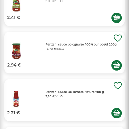
6,03 €/KILO
2.41 €
Panzani sauce bolognaise, 100% pur boeuf 200g
14,70 €/KILO
2.94 €
Panzani Purée De Tomate Nature 700 g
3,30 €/KILO
2.31 €