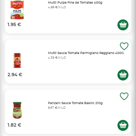
Mutti Pulpe Fine de Tomates 400g
4,88 €/KILO
1.95 €
Mutti Sauce Tomate Parmigiano Reggiano 400G
4,39 €/KILO
2.94 €
Panzani Sauce Tomate Basilic 210g
8,67 €/KILO
1.82 €