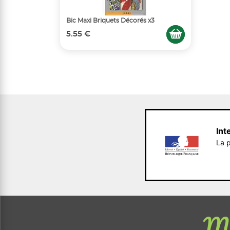
Bic Maxi Briquets Décorés x3
5.55 €
Int
La p
Me