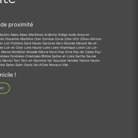
de proximité
Hautes-Alpes
Alpes-Maritimes
Ardèche
Ariège
Aude
Aveyron
nte
Charente-Maritime
Cher
Corrèze
Corse
Côte-d'Or
Côtes-d'Armor
et-Loir
Finistère
Gard
Haute-Garonne
Gers
Gironde
Hérault
Ille-et-
des
Loir-et-Cher
Loire
Haute-Loire
Loire-Atlantique
Loiret
Lot
Lot-
e
Marne
Morbihan
Moselle
Nièvre
Nord
Oise
Orne
Pas-de-Calais
Puy-
rénées
Pyrénées-Orientales
Rhône
Saône-et-Loire
Sarthe
Savoie
x-Sèvres
Tarn
Tarn-et-Garonne
Var
Vaucluse
Vendée
Vienne
Haute-
eine
Seine-Saint-Denis
Val-d'Oise
Monaco-Ville
icile !
on