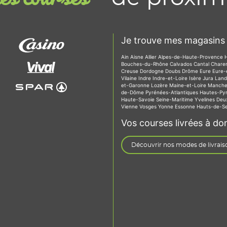
Je trouve mes magasins 
Ain
Aisne
Allier
Alpes-de-Haute-Provence
Bouches-du-Rhône
Calvados
Cantal
Chare
Creuse
Dordogne
Doubs
Drôme
Eure
Eure-
Vilaine
Indre
Indre-et-Loire
Isère
Jura
Lan
et-Garonne
Lozère
Maine-et-Loire
Manch
de-Dôme
Pyrénées-Atlantiques
Hautes-Py
Haute-Savoie
Seine-Maritime
Yvelines
Deu
Vienne
Vosges
Yonne
Essonne
Hauts-de-S
Vos courses livrées à dom
Découvrir nos modes de livrais