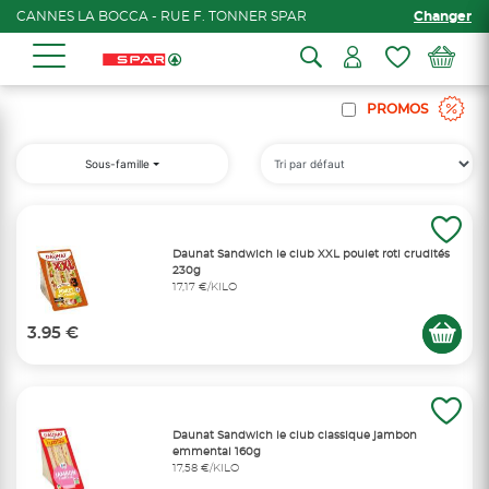
CANNES LA BOCCA - RUE F. TONNER SPAR
Changer
PROMOS
Sous-famille
Daunat Sandwich le club XXL poulet roti crudités
230g
17,17 €/KILO
3.95 €
Daunat Sandwich le club classique jambon
emmental 160g
17,58 €/KILO