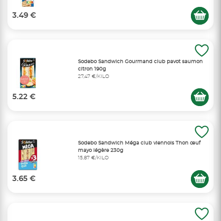
3.49 €
Sodebo Sandwich Gourmand club pavot saumon
citron 190g
27,47 €/KILO
5.22 €
Sodebo Sandwich Méga club viennois Thon œuf
mayo légère 230g
15,87 €/KILO
3.65 €