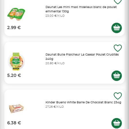
Daunat Les mini maxi moelleux blanc de poulet
emmental 130g
23,00 €/KILO
2.99 €
Daunat Bulle Fraicheur La Caesar Poulet Crudités
240g
20,80 €/KILO
5.20 €
Kinder Bueno White Barre De Chocolat Blanc 234g
27,26 €/KILO
6.38 €