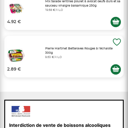
Mix Salade lentilles poulet & avocat oeufs durs et sa
sauceau vinaigre balsamique 250g
19,68 €/KILO
4.92 €
Pierre Martinet Betteraves Rouges à l’échalote
300g
9,63 €/KILO
2.89 €
Interdiction de vente de boissons alcooliques