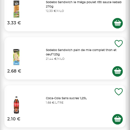
Sodebo Sandwich le méga poulet rôti sauce kebab
270g
12,33 €/KILO
3.33 €
Sodebo Sandwich pain de mie complet thon et
oeuf 125g
21,44 €/KILO
2.68 €
Coca-Cola Sans sucres 1,25L
1,68 €/LITRE
2.10 €