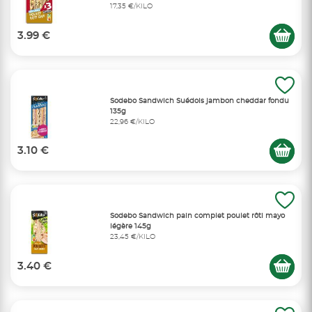
17,35 €/KILO
3.99 €
Sodebo Sandwich Suédois jambon cheddar fondu
135g
22,96 €/KILO
3.10 €
Sodebo Sandwich pain complet poulet rôti mayo
légère 145g
23,45 €/KILO
3.40 €