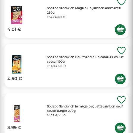
Sodebo Sandwich Méga club jambon emmental
230g
17,43 €/KILO
4.01 €
Sodebo Sandwich Gourmand club céréales Poulet
caesar 190g
23,68 €/KILO
4.50 €
Sodebo Sandwich le méga baguette jambon oeuf
sauce burger 270g
14,78 €/KILO
3.99 €