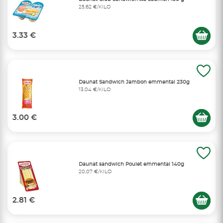
25,62 €/KILO
3.33 €
Daunat Sandwich Jambon emmental 230g
13,04 €/KILO
3.00 €
Daunat sandwich Poulet emmental 140g
20,07 €/KILO
2.81 €