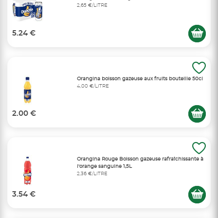
2,65 €/LITRE
5.24 €
Orangina boisson gazeuse aux fruits bouteille 50cl
4,00 €/LITRE
2.00 €
Orangina Rouge Boisson gazeuse rafraîchissante à
l'orange sanguine 1,5L
2,36 €/LITRE
3.54 €