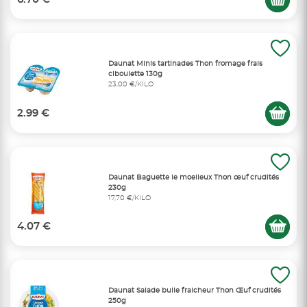
Daunat Minis tartinades Thon fromage frais
ciboulette 130g
23,00 €/KILO
2.99 €
Daunat Baguette le moelleux Thon œuf crudités
230g
17,70 €/KILO
4.07 €
Daunat Salade bulle fraicheur Thon Œuf crudités
250g