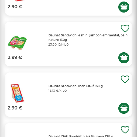
2.90 €
Daunat Sandwich le mini jambon emmental, pain
nature 130g
23,00 €/KILO
2.99 €
Daunat Sandwich Thon Oeuf 160 g
18,13 €/KILO
2.90 €
Daunat Club Sandwich Au Saumon 130 g