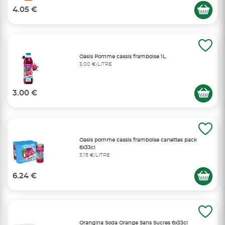
4.05 €
Oasis Pomme cassis framboise 1L
3,00 €/LITRE
3.00 €
Oasis pomme cassis framboise canettes pack
6x33cl
3,15 €/LITRE
6.24 €
Orangina Soda Orange Sans Sucres 6x33cl