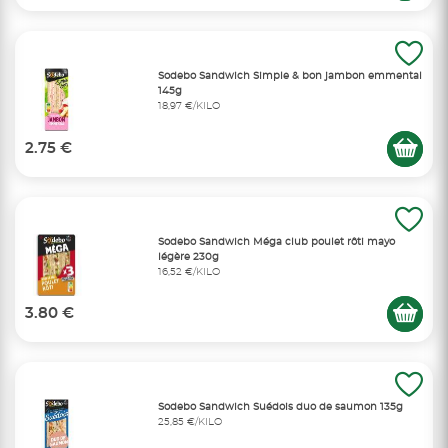
Sodebo Sandwich Simple & bon jambon emmental
145g
18,97 €/KILO
2.75 €
Sodebo Sandwich Méga club poulet rôti mayo
légère 230g
16,52 €/KILO
3.80 €
Sodebo Sandwich Suédois duo de saumon 135g
25,85 €/KILO