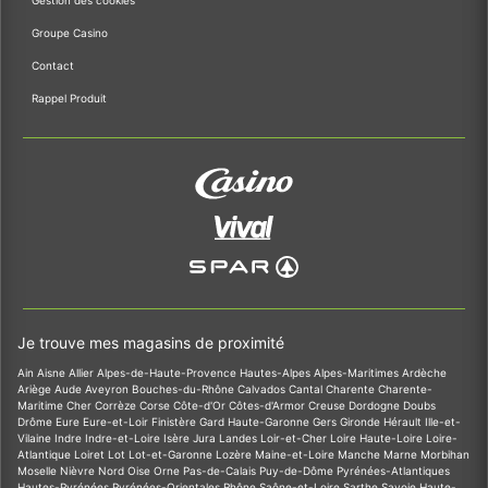
Gestion des cookies
Groupe Casino
Contact
Rappel Produit
Je trouve mes magasins de proximité
Ain
Aisne
Allier
Alpes-de-Haute-Provence
Hautes-Alpes
Alpes-Maritimes
Ardèche
Ariège
Aude
Aveyron
Bouches-du-Rhône
Calvados
Cantal
Charente
Charente-
Maritime
Cher
Corrèze
Corse
Côte-d'Or
Côtes-d'Armor
Creuse
Dordogne
Doubs
Drôme
Eure
Eure-et-Loir
Finistère
Gard
Haute-Garonne
Gers
Gironde
Hérault
Ille-et-
Vilaine
Indre
Indre-et-Loire
Isère
Jura
Landes
Loir-et-Cher
Loire
Haute-Loire
Loire-
Atlantique
Loiret
Lot
Lot-et-Garonne
Lozère
Maine-et-Loire
Manche
Marne
Morbihan
Moselle
Nièvre
Nord
Oise
Orne
Pas-de-Calais
Puy-de-Dôme
Pyrénées-Atlantiques
Hautes-Pyrénées
Pyrénées-Orientales
Rhône
Saône-et-Loire
Sarthe
Savoie
Haute-