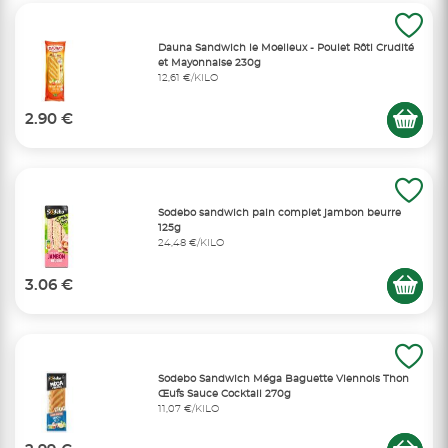
Dauna Sandwich le Moelleux - Poulet Rôti Crudité
et Mayonnaise 230g
12,61 €/KILO
2.90 €
Sodebo sandwich pain complet jambon beurre
125g
24,48 €/KILO
3.06 €
Sodebo Sandwich Méga Baguette Viennois Thon
Œufs Sauce Cocktail 270g
11,07 €/KILO