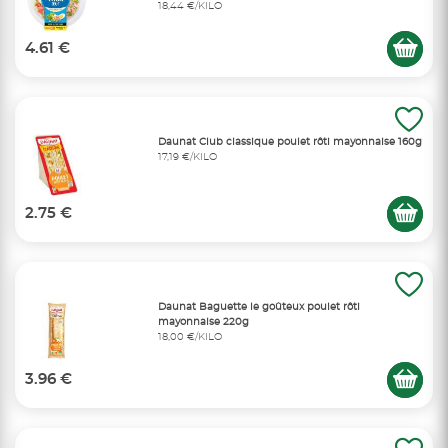
18,44 €/KILO
4.61 €
Daunat Club classique poulet rôti mayonnaise 160g
17,19 €/KILO
2.75 €
Daunat Baguette le goûteux poulet rôti
mayonnaise 220g
18,00 €/KILO
3.96 €