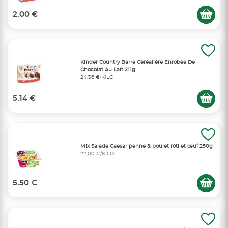
2.00 €
Kinder Country Barre Céréalière Enrobée De
Chocolat Au Lait 211g
24,36 €/KILO
5.14 €
Mix Salade Caesar penne & poulet rôti et œuf 250g
22,00 €/KILO
5.50 €