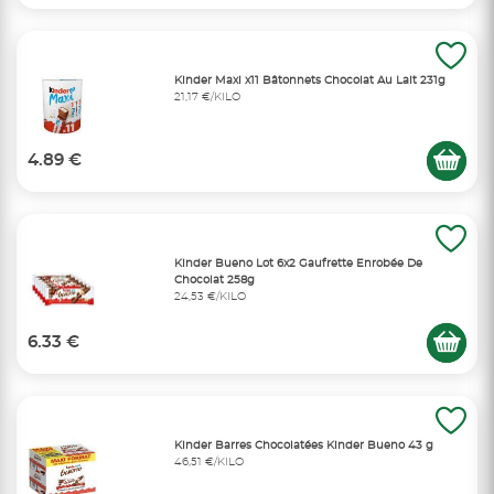
Kinder Maxi x11 Bâtonnets Chocolat Au Lait 231g
21,17 €/KILO
4.89 €
Kinder Bueno Lot 6x2 Gaufrette Enrobée De
Chocolat 258g
24,53 €/KILO
6.33 €
Kinder Barres Chocolatées Kinder Bueno 43 g
46,51 €/KILO