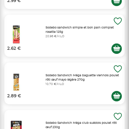
2.99 €
Sodebo sandwich simple et bon pain complet
rosette 125g
20,96 €/KILO
2.62 €
Sodebo Sandwich Méga baguette viennois poulet
rôti œuf mayo légère 270g
10,70 €/KILO
2.89 €
Sodebo Sandwich Méga club suédois poulet rôti
œuf 230g