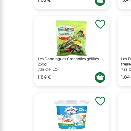
1.05 €
1.04
Les Doodingues Crocodiles gélifiés
Les D
250g
frais
7,36 €/KILO
7,36 
1.84 €
1.84