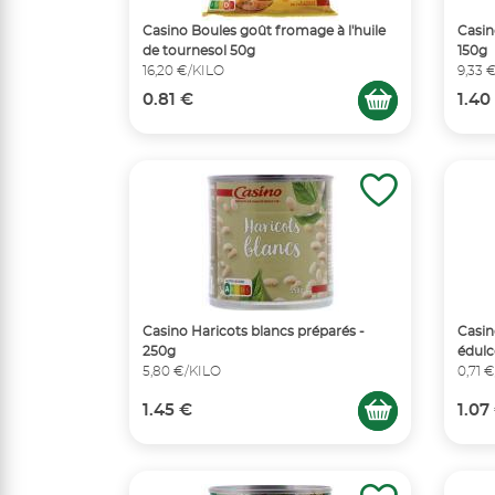
Casino Boules goût fromage à l'huile
Casin
de tournesol 50g
150g
16,20 €/KILO
9,33 
0.81 €
1.40
Casino Haricots blancs préparés -
Casin
250g
édulco
5,80 €/KILO
0,71 
1.45 €
1.07