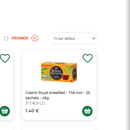
PROMOS
Casino Royal breakfast - Thé noir - 25
sachets - 45g
31,11 €/KILO
1.40 €