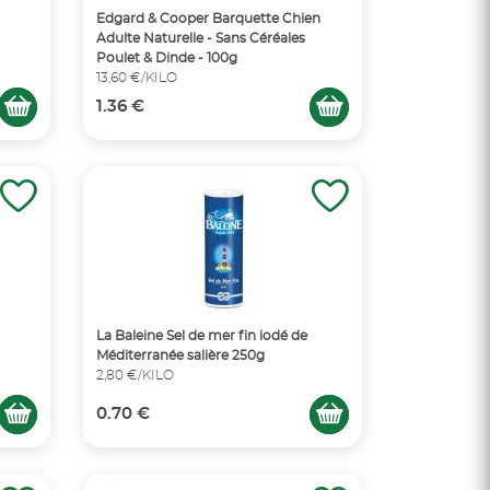
Edgard & Cooper Barquette Chien
Adulte Naturelle - Sans Céréales
Poulet & Dinde - 100g
13,60 €/KILO
1.36 €
La Baleine Sel de mer fin iodé de
Méditerranée salière 250g
2,80 €/KILO
0.70 €