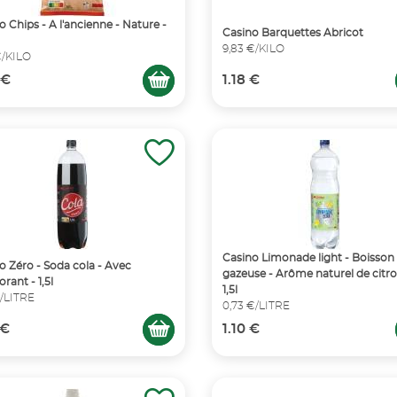
o Chips - A l'ancienne - Nature -
Casino Barquettes Abricot
9,83 €/KILO
€/KILO
 €
1.18 €
Casino Limonade light - Boisson
o Zéro - Soda cola - Avec
gazeuse - Arôme naturel de citro
rant - 1,5l
1,5l
€/LITRE
0,73 €/LITRE
 €
1.10 €