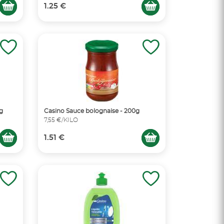
1.25 €
0g
Casino Sauce bolognaise - 200g
7,55 €/KILO
1.51 €