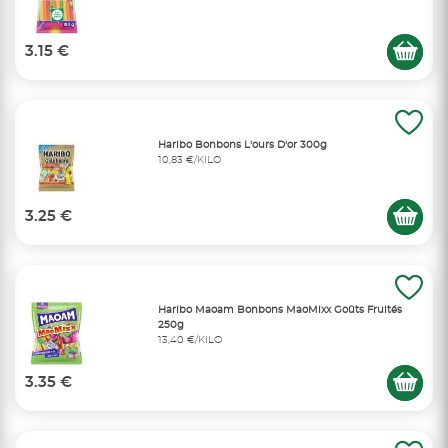
3.15 €
Haribo Bonbons L'ours D'or 300g
10,83 €/KILO
3.25 €
Haribo Maoam Bonbons MaoMixx Goûts Fruités
250g
13,40 €/KILO
3.35 €