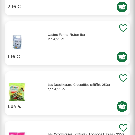
2.16 €
Casino Farine Fluide 1kg
1,16 €/KILO
1.16 €
Les Doodingues Crocodiles gélifiés 250g
7,36 €/KILO
1.84 €
Les Doodingues Lolifraiz - Bonbons fraises - 250g