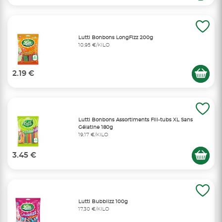
Lutti Bonbons LongFizz 200g
10,95 €/KILO
2.19 €
Lutti Bonbons Assortiments Fili-tubs XL Sans
Gélatine 180g
19,17 €/KILO
3.45 €
Lutti Bubblizz 100g
17,30 €/KILO