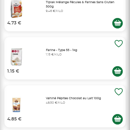
Tipiak Mélange Fécules & Farines Sans Gluten
500g
9,46 €/KILO
4.73 €
Farine - Type 55 - 1kg
1,15 €/KILO
1.15 €
Vahiné Pépites Chocolat au Lait 100g
48,50 €/KILO
4.85 €