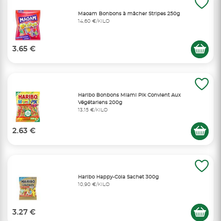
Maoam Bonbons à mâcher Stripes 250g
14,60 €/KILO
3.65 €
Haribo Bonbons Miami Pik Convient Aux
Végétariens 200g
13,15 €/KILO
2.63 €
Haribo Happy-Cola Sachet 300g
10,90 €/KILO
3.27 €