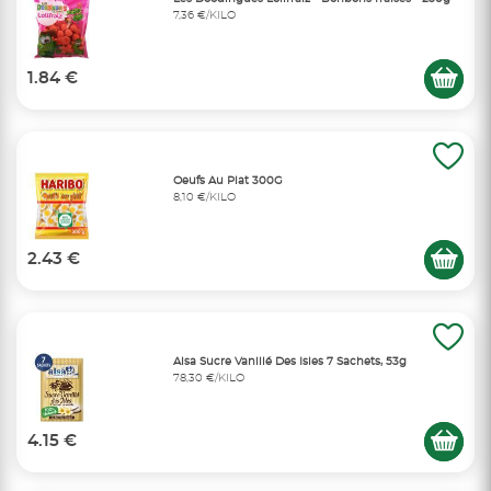
7,36 €/KILO
1.84 €
Oeufs Au Plat 300G
8,10 €/KILO
2.43 €
Alsa Sucre Vanillé Des Isles 7 Sachets, 53g
78,30 €/KILO
4.15 €