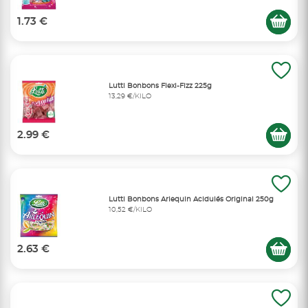
1.73 €
Lutti Bonbons Flexi-Fizz 225g
13,29 €/KILO
2.99 €
Lutti Bonbons Arlequin Acidulés Original 250g
10,52 €/KILO
2.63 €