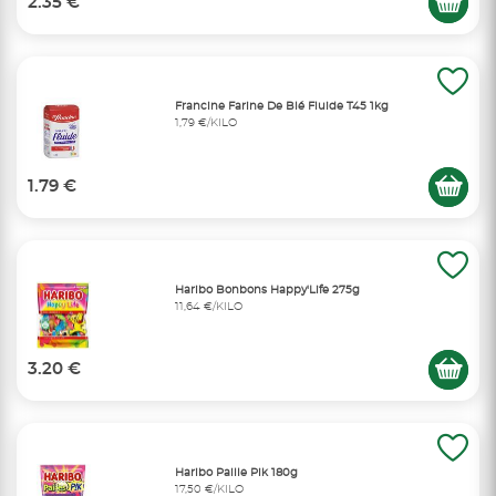
2.35 €
Francine Farine De Blé Fluide T45 1kg
1,79 €/KILO
1.79 €
Haribo Bonbons Happy'Life 275g
11,64 €/KILO
3.20 €
Haribo Paille Pik 180g
17,50 €/KILO