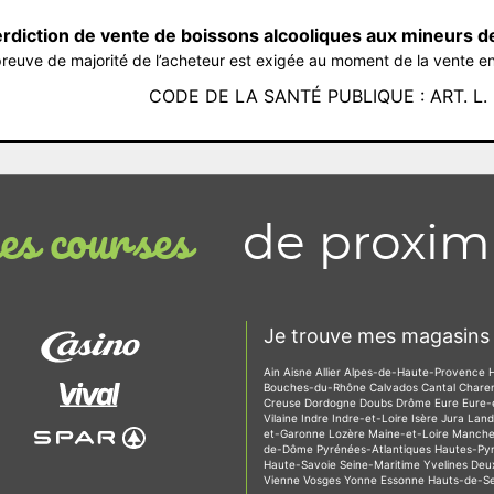
erdiction de vente de boissons alcooliques aux mineurs d
reuve de majorité de l’acheteur est exigée au moment de la vente en
CODE DE LA SANTÉ PUBLIQUE : ART. L. 3
de proxim
s courses
Je trouve mes magasins 
Ain
Aisne
Allier
Alpes-de-Haute-Provence
Bouches-du-Rhône
Calvados
Cantal
Chare
Creuse
Dordogne
Doubs
Drôme
Eure
Eure-
Vilaine
Indre
Indre-et-Loire
Isère
Jura
Lan
et-Garonne
Lozère
Maine-et-Loire
Manch
de-Dôme
Pyrénées-Atlantiques
Hautes-Py
Haute-Savoie
Seine-Maritime
Yvelines
Deu
Vienne
Vosges
Yonne
Essonne
Hauts-de-S