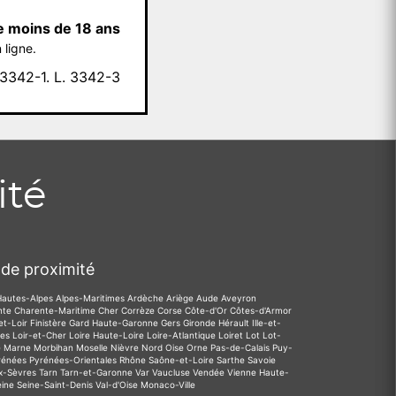
e moins de 18 ans
 ligne.
342-1. L. 3342-3
ité
de proximité
Hautes-Alpes
Alpes-Maritimes
Ardèche
Ariège
Aude
Aveyron
nte
Charente-Maritime
Cher
Corrèze
Corse
Côte-d'Or
Côtes-d'Armor
et-Loir
Finistère
Gard
Haute-Garonne
Gers
Gironde
Hérault
Ille-et-
des
Loir-et-Cher
Loire
Haute-Loire
Loire-Atlantique
Loiret
Lot
Lot-
e
Marne
Morbihan
Moselle
Nièvre
Nord
Oise
Orne
Pas-de-Calais
Puy-
rénées
Pyrénées-Orientales
Rhône
Saône-et-Loire
Sarthe
Savoie
x-Sèvres
Tarn
Tarn-et-Garonne
Var
Vaucluse
Vendée
Vienne
Haute-
eine
Seine-Saint-Denis
Val-d'Oise
Monaco-Ville