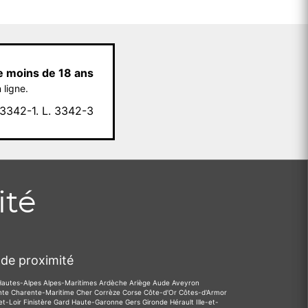
e moins de 18 ans
 ligne.
342-1. L. 3342-3
ité
de proximité
Hautes-Alpes
Alpes-Maritimes
Ardèche
Ariège
Aude
Aveyron
nte
Charente-Maritime
Cher
Corrèze
Corse
Côte-d'Or
Côtes-d'Armor
et-Loir
Finistère
Gard
Haute-Garonne
Gers
Gironde
Hérault
Ille-et-