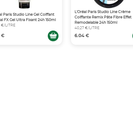
L'Oréal Paris Studio Line Crème
al Paris Studio Line Gel Coiffant
Coiffante Remix Pâte Fibre Effet
al FX Gel Ultra Fixant 24h 150ml
Remodelable 24h 150ml
 €/LITRE
40,27 €/LITRE
 €
6.04 €