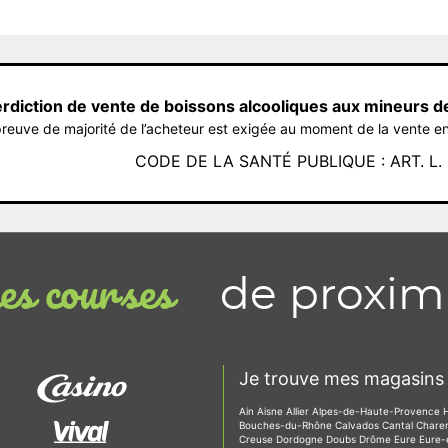
erdiction de vente de boissons alcooliques aux mineurs d
reuve de majorité de l’acheteur est exigée au moment de la vente en
CODE DE LA SANTÉ PUBLIQUE : ART. L. 3
de proxim
s courses
Je trouve mes magasins 
Ain
Aisne
Allier
Alpes-de-Haute-Provence
Bouches-du-Rhône
Calvados
Cantal
Chare
Creuse
Dordogne
Doubs
Drôme
Eure
Eure-