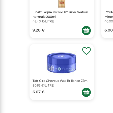
Elnett Laque Micro-Diffusion fixation
L'Oré
normale 200ml
Miner
46,40 €/LITRE
40,00
9.28 €
6.00
Taft Cire Cheveux Wax Brillance 75ml
80,93 €/LITRE
6.07 €