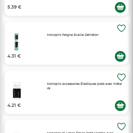
5.39 €
Monoprix Peigne Ecaille Démêloir
4.31 €
Monoprix Accessoires Élastiques plats avec métal
x9
4.21 €