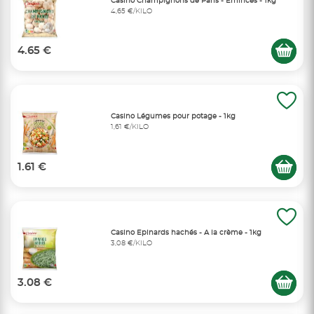
Casino Champignons de Paris - Emincés - 1kg
4,65 €/KILO
4.65 €
Casino Légumes pour potage - 1kg
1,61 €/KILO
1.61 €
Casino Epinards hachés - A la crème - 1kg
3,08 €/KILO
3.08 €