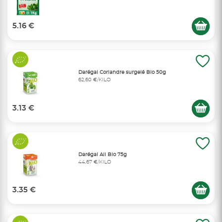
5.16 €
Darégal Coriandre surgelé Bio 50g
62,60 €/KILO
3.13 €
Darégal Ail Bio 75g
44,67 €/KILO
3.35 €