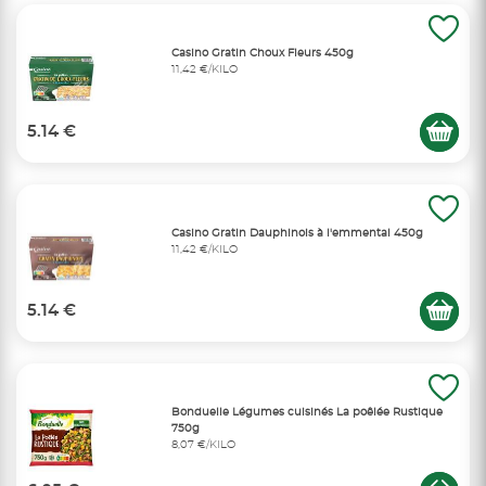
Casino Gratin Choux Fleurs 450g
11,42 €/KILO
5.14 €
Casino Gratin Dauphinois à l'emmental 450g
11,42 €/KILO
5.14 €
Bonduelle Légumes cuisinés La poêlée Rustique
750g
8,07 €/KILO