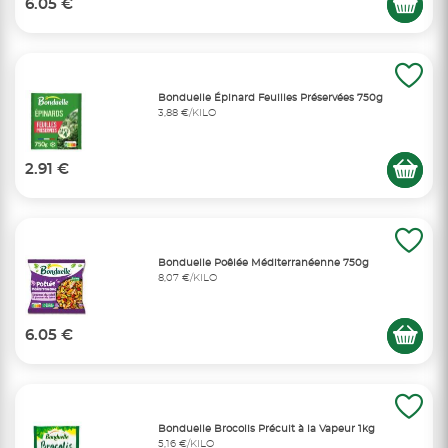
6.05 €
Bonduelle Épinard Feuilles Préservées 750g
3,88 €/KILO
2.91 €
Bonduelle Poêlée Méditerranéenne 750g
8,07 €/KILO
6.05 €
Bonduelle Brocolis Précuit à la Vapeur 1kg
5,16 €/KILO