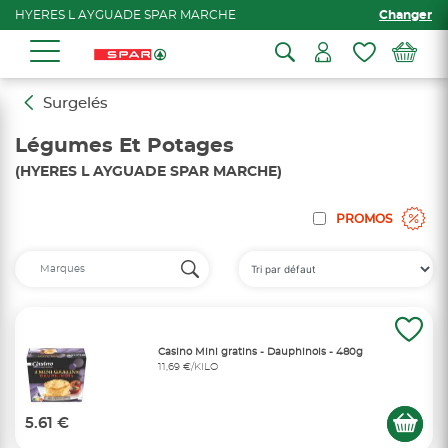
HYERES L AYGUADE SPAR MARCHE
Changer
Surgelés
Légumes Et Potages
(HYERES L AYGUADE SPAR MARCHE)
PROMOS
Casino Mini gratins - Dauphinois - 480g
11,69 €/KILO
5.61 €