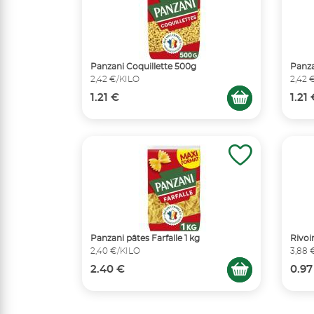
Panzani Coquillette 500g
Panza
2,42 €/KILO
2,42 
1.21 €
1.21
Panzani pâtes Farfalle 1 kg
Rivoi
2,40 €/KILO
3,88 
2.40 €
0.97