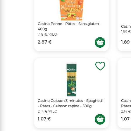
Casino Penne - Pâtes - Sans gluten -
Casin
400g
1,89 
7,18 €/KILO
2.87 €
1.89
Casino Cuisson 3 minutes - Spaghetti
Casin
- Pâtes - Cuisson rapide - 500g
Pâtes
2,14 €/KILO
2,14 
1.07 €
1.07