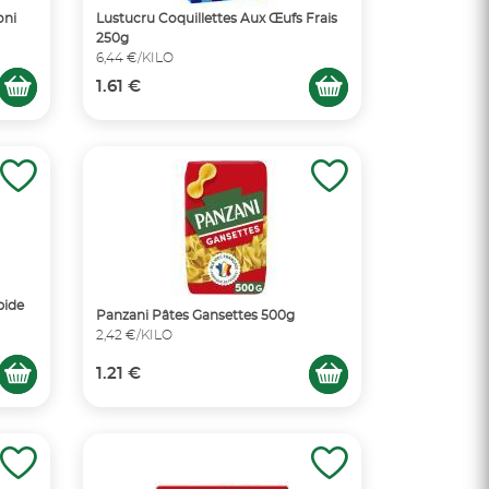
oni
Lustucru Coquillettes Aux Œufs Frais
250g
6,44 €/KILO
1.61 €
pide
Panzani Pâtes Gansettes 500g
2,42 €/KILO
1.21 €