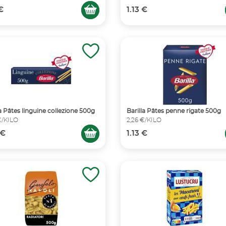
 €
1.13 €
la Pâtes linguine collezione 500g
Barilla Pâtes penne rigate 500g
€/KILO
2,26 €/KILO
 €
1.13 €