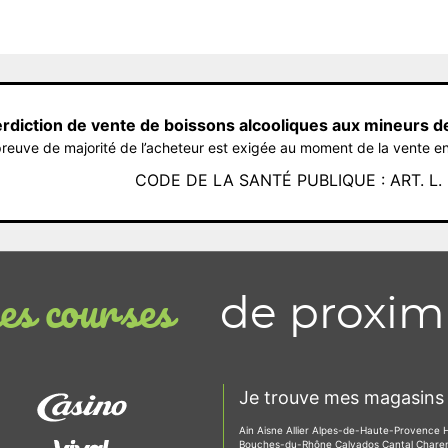
erdiction de vente de boissons alcooliques aux mineurs d
reuve de majorité de l’acheteur est exigée au moment de la vente en
CODE DE LA SANTÉ PUBLIQUE : ART. L. 3
de proxim
s courses
Je trouve mes magasins 
Ain
Aisne
Allier
Alpes-de-Haute-Provence
Bouches-du-Rhône
Calvados
Cantal
Chare