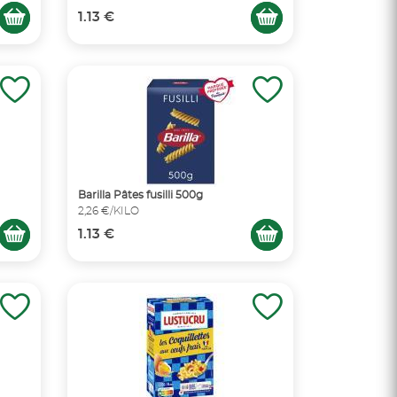
1.13 €
Barilla Pâtes fusilli 500g
2,26 €/KILO
1.13 €