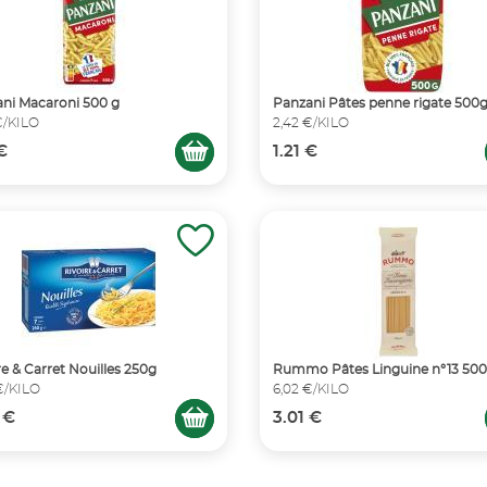
ni Macaroni 500 g
Panzani Pâtes penne rigate 500
€/KILO
2,42 €/KILO
 €
1.21 €
re & Carret Nouilles 250g
Rummo Pâtes Linguine n°13 50
€/KILO
6,02 €/KILO
 €
3.01 €