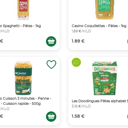
o Spaghetti - Pâtes - 1kg
Casino Coquillettes - Pâtes - 1kg
€/KILO
1,89 €/KILO
 €
1.89 €
o Cuisson 3 minutes - Penne -
Les Doodingues Pâtes alphabet
 - Cuisson rapide - 500g
3,16 €/KILO
€/KILO
 €
1.58 €