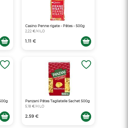
Casino Penne rigate - Pâtes - 500g
2,22 €/KILO
1.11 €
 500g
Panzani Pâtes Tagliatelle Sachet 500g
5,18 €/KILO
2.59 €