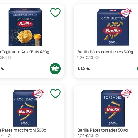
la Tagliatelle Aux Œufs 450g
Barilla Pâtes coquillettes 500g
€/KILO
2,26 €/KILO
 €
1.13 €
la Pâtes maccheroni 500g
Barilla Pâtes torsades 500g
€/KILO
2,26 €/KILO