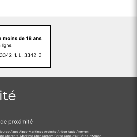
e moins de 18 ans
 ligne.
342-1. L. 3342-3
ité
de proximité
Hautes-Alpes
Alpes-Maritimes
Ardèche
Ariège
Aude
Aveyron
nte
Charente-Maritime
Cher
Corrèze
Corse
Côte-d'Or
Côtes-d'Armor