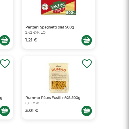
g
Panzani Spaghetti plat 500g
2,42 €/KILO
1.21 €
0g
Rummo Pâtes Fusilli n°48 500g
6,02 €/KILO
3.01 €