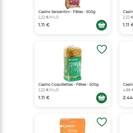
Casino Serpentini - Pâtes - 500g
Casin
2,22 €/KILO
2,22 
1.11 €
1.11 
Casino Coquillettes - Pâtes - 500g
Casin
2,22 €/KILO
4,88 
1.11 €
2.44