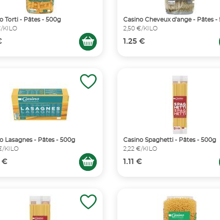
o Torti - Pâtes - 500g
Casino Cheveux d'ange - Pâtes -
€/KILO
2,50 €/KILO
€
1.25 €
o Lasagnes - Pâtes - 500g
Casino Spaghetti - Pâtes - 500g
€/KILO
2,22 €/KILO
 €
1.11 €