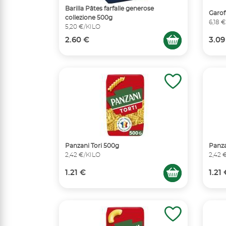
Barilla Pâtes farfalle generose
Garof
collezione 500g
6,18 
5,20 €/KILO
2.60 €
3.09
Panzani Tori 500g
Panza
2,42 €/KILO
2,42 
1.21 €
1.21