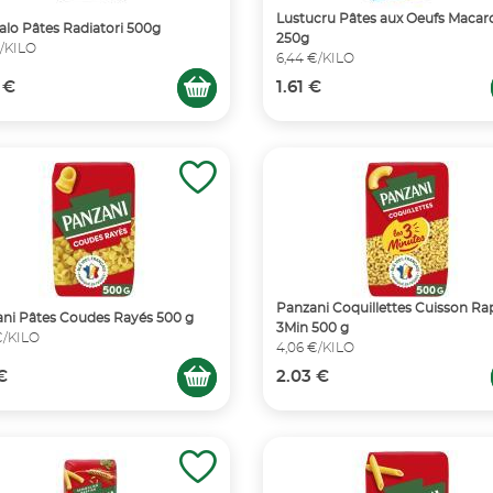
Lustucru Pâtes aux Oeufs Macar
alo Pâtes Radiatori 500g
250g
€/KILO
6,44 €/KILO
 €
1.61 €
Panzani Coquillettes Cuisson Ra
ni Pâtes Coudes Rayés 500 g
3Min 500 g
€/KILO
4,06 €/KILO
 €
2.03 €