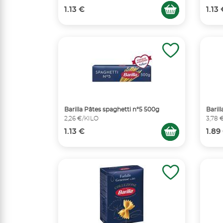
1.13 €
1.13
Barilla Pâtes spaghetti n°5 500g
Baril
2,26 €/KILO
3,78 
1.13 €
1.89