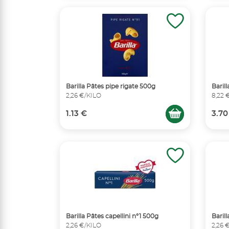
Barilla Pâtes pipe rigate 500g
Baril
2,26 €/KILO
8,22 
1.13 €
3.70
Barilla Pâtes capellini n°1 500g
Baril
2,26 €/KILO
2,26 